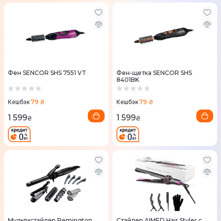
Фен SENCOR SHS 7551 VT
Фен-щетка SENCOR SHS
8401BK
79 ₴
79 ₴
Кешбэк
Кешбэк
1 599
1 599
₴
₴
Мультистайлер Remington
Стайлер AIMED Hair Styler с