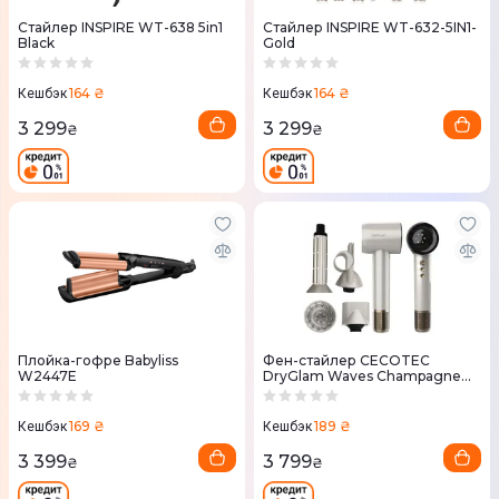
Стайлер INSPIRE WT-638 5in1
Стайлер INSPIRE WT-632-5IN1-
Black
Gold
164 ₴
164 ₴
Кешбэк
Кешбэк
3 299
3 299
₴
₴
Плойка-гофре Babyliss
Фен-стайлер CECOTEC
W2447E
DryGlam Waves Champagne
4in1 A01_EU01_103715
169 ₴
189 ₴
Кешбэк
Кешбэк
3 399
3 799
₴
₴