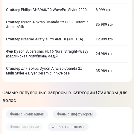
Стайлер Philips BHB968/00 WavePro Styler 9000
8 999
грн
Стайлер Dyson Airwrap Co-anda 2x HS09 Ceramic
35 989
грн
Amber/Silk
Стайлер Dreame Airstyle Pro AMF18 (AMF18A)
12 999
грн
Фен Dyson Supersonic HD16 Nural Straight+Wavy
24 989
грн
(берлинская голубизна/медь)
Стайлер для волос Dyson Airwrap Coanda 2х
35 989
грн
Multi Styler & Dryer Ceramic Pink/Rose
Самые популярные запросы в категории Стайлеры для
волос
Фены с ионизацией
Фены с диффузором
Фены недорогие
Фены с насадками