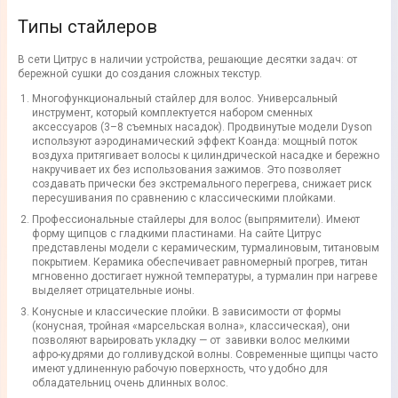
Типы стайлеров
В сети Цитрус в наличии устройства, решающие десятки задач: от
бережной сушки до создания сложных текстур.
Многофункциональный стайлер для волос. Универсальный
инструмент, который комплектуется набором сменных
аксессуаров (3–8 съемных насадок). Продвинутые модели Dyson
используют аэродинамический эффект Коанда: мощный поток
воздуха притягивает волосы к цилиндрической насадке и бережно
накручивает их без использования зажимов. Это позволяет
создавать прически без экстремального перегрева, снижает риск
пересушивания по сравнению с классическими плойками.
Профессиональные стайлеры для волос (выпрямители). Имеют
форму щипцов с гладкими пластинами. На сайте Цитрус
представлены модели с керамическим, турмалиновым, титановым
покрытием. Керамика обеспечивает равномерный прогрев, титан
мгновенно достигает нужной температуры, а турмалин при нагреве
выделяет отрицательные ионы.
Конусные и классические плойки. В зависимости от формы
(конусная, тройная «марсельская волна», классическая), они
позволяют варьировать укладку — от завивки волос мелкими
афро-кудрями до голливудской волны. Современные щипцы часто
имеют удлиненную рабочую поверхность, что удобно для
обладательниц очень длинных волос.