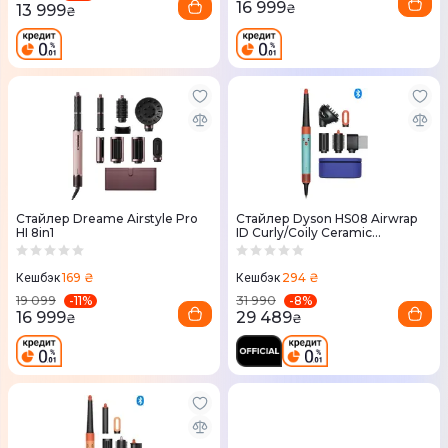
16 999
13 999
₴
₴
Стайлер Dreame Airstyle Pro
Стайлер Dyson HS08 Airwrap
HI 8in1
ID Curly/Coily Ceramic
Patina/Topaz
169 ₴
294 ₴
Кешбэк
Кешбэк
-
11
%
-
8
%
19 099
31 990
16 999
29 489
₴
₴