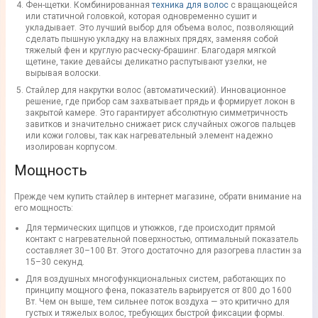
Фен-щетки. Комбинированная
техника для волос
с вращающейся
или статичной головкой, которая одновременно сушит и
укладывает. Это лучший выбор для объема волос, позволяющий
сделать пышную укладку на влажных прядях, заменяя собой
тяжелый фен и круглую расческу-брашинг. Благодаря мягкой
щетине, такие девайсы деликатно распутывают узелки, не
вырывая волоски.
Стайлер для накрутки волос (автоматический). Инновационное
решение, где прибор сам захватывает прядь и формирует локон в
закрытой камере. Это гарантирует абсолютную симметричность
завитков и значительно снижает риск случайных ожогов пальцев
или кожи головы, так как нагревательный элемент надежно
изолирован корпусом.
Мощность
Прежде чем купить стайлер в интернет магазине, обрати внимание на
его мощность:
Для термических щипцов и утюжков, где происходит прямой
контакт с нагревательной поверхностью, оптимальный показатель
составляет 30–100 Вт. Этого достаточно для разогрева пластин за
15–30 секунд.
Для воздушных многофункциональных систем, работающих по
принципу мощного фена, показатель варьируется от 800 до 1600
Вт. Чем он выше, тем сильнее поток воздуха — это критично для
густых и тяжелых волос, требующих быстрой фиксации формы.