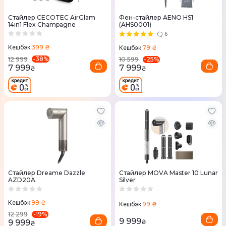
Стайлер CECOTEC AirGlam
Фен-стайлер AENO HS1
14in1 Flex Champagne
(AHS0001)
6
399 ₴
79 ₴
Кешбэк
Кешбэк
-
38
%
-
25
%
12 999
10 599
7 999
7 999
₴
₴
Стайлер Dreame Dazzle
Стайлер MOVA Master 10 Lunar
AZD20A
Silver
99 ₴
Кешбэк
99 ₴
Кешбэк
-
19
%
12 299
9 999
9 999
₴
₴