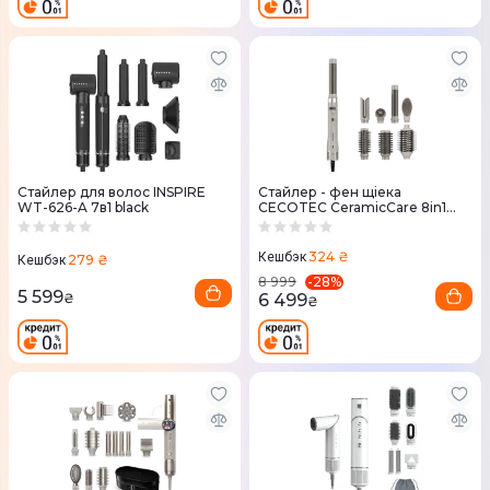
Стайлер для волос INSPIRE
Стайлер - фен щіека
WT-626-A 7в1 black
CECOTEC CeramicCare 8in1
AirGlam Gyro Champagne
(A01_EU01_112528)
324 ₴
Кешбэк
279 ₴
Кешбэк
-
28
%
8 999
5 599
6 499
₴
₴