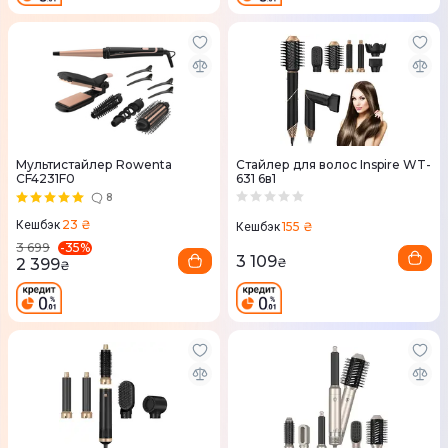
Мультистайлер Rowenta
Стайлер для волос Inspire WT-
CF4231F0
631 6в1
8
23 ₴
Кешбэк
155 ₴
Кешбэк
-
35
%
3 699
3 109
2 399
₴
₴