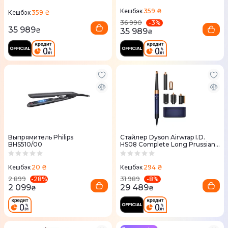
359 ₴
Кешбэк
359 ₴
Кешбэк
-
3
%
36 990
35 989
35 989
₴
₴
Выпрямитель Philips
Стайлер Dyson Airwrap I.D.
BHS510/00
HS08 Complete Long Prussian
blue/Rich copper
20 ₴
294 ₴
Кешбэк
Кешбэк
-
28
%
-
8
%
2 899
31 989
2 099
29 489
₴
₴