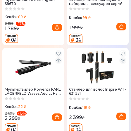
S8670
набором аксессуаров серый
89 ₴
Кешбэк
99 ₴
Кешбэк
-
17
%
2 159
1 999
1 789
₴
₴
Мультистайлер Rowenta KARL
Стайлер для волос Inspire WT-
LAGERFELD Waves Addict Hair
631 5в1
Waver CF471LF0
22 ₴
Кешбэк
119 ₴
Кешбэк
-
15
%
2 699
2 399
2 299
₴
₴