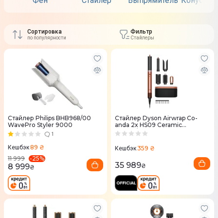
Фен
Стайлер
Выпрямитель
Конусные
Сортировка
Фильтр
по популярности
Стайлеры
Стайлер Philips BHB968/00
Стайлер Dyson Airwrap Co-
WavePro Styler 9000
anda 2x HS09 Ceramic
Amber/Silk
1
89 ₴
Кешбэк
359 ₴
Кешбэк
-
25
%
11 999
35 989
8 999
₴
₴