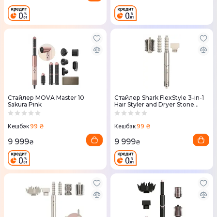
Стайлер MOVA Master 10
Стайлер Shark FlexStyle 3-in-1
Sakura Pink
Hair Styler and Dryer Stone
HD426SLEU
99 ₴
99 ₴
Кешбэк
Кешбэк
9 999
9 999
₴
₴