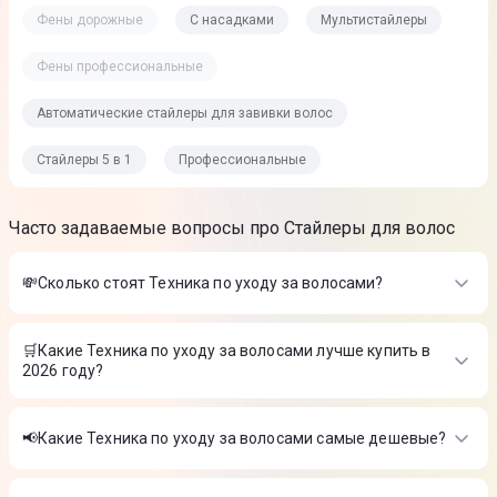
Фены дорожные
С насадками
Мультистайлеры
Фены профессиональные
Автоматические стайлеры для завивки волос
Стайлеры 5 в 1
Профессиональные
Часто задаваемые вопросы про Стайлеры для волос
💸Сколько стоят Техника по уходу за волосами?
Стоимость товаров в категории Техника по уходу за
волосами в интернет-магазине Цитрус
🛒Какие Техника по уходу за волосами лучше купить в
2026 году?
Фен Philips ThermoProtect BHD350/10
-
1 099 ₴
Стайлер-выпрямитель Philips BHS520/00
-
2 399 ₴
Самые лучшие Техника по уходу за волосами в 2026 году по
Фен Dyson Supersonic Nural HD16 Amber Silk (143709-01)
-
мнению интернет-магазина Цитрус
25 989 ₴
📢Какие Техника по уходу за волосами самые дешевые?
Фен Philips ThermoProtect BHD350/10
-
1 099 ₴
На сегодня самые дешевые Техника по уходу за волосами
Стайлер-выпрямитель Philips BHS520/00
-
2 399 ₴