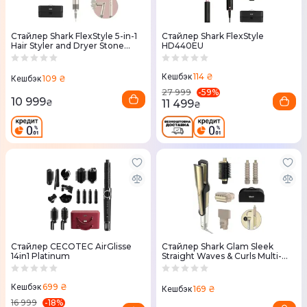
Стайлер Shark FlexStyle 5-in-1
Стайлер Shark FlexStyle
Hair Styler and Dryer Stone
HD440EU
HD446SLEU
114 ₴
Кешбэк
109 ₴
Кешбэк
-
59
%
27 999
10 999
11 499
₴
₴
Стайлер CECOTEC AirGlisse
Стайлер Shark Glam Sleek
14in1 Platinum
Straight Waves & Curls Multi-
styler HD6051SEU
699 ₴
Кешбэк
169 ₴
Кешбэк
-
18
%
16 999