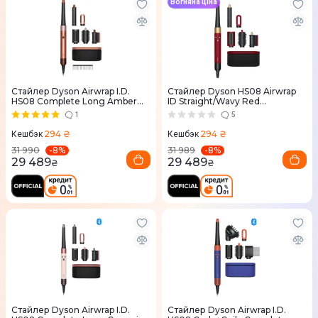
Вогняна ціна
Стайлер Dyson Airwrap I.D.
Стайлер Dyson HS08 Airwrap
HS08 Complete Long Amber
ID Straight/Wavy Red
Silk
Velvet/Patina/Topaz
1
5
294 ₴
294 ₴
Кешбэк
Кешбэк
-
8
%
-
8
%
31 990
31 989
29 489
29 489
₴
₴
Стайлер Dyson Airwrap I.D.
Стайлер Dyson Airwrap I.D.