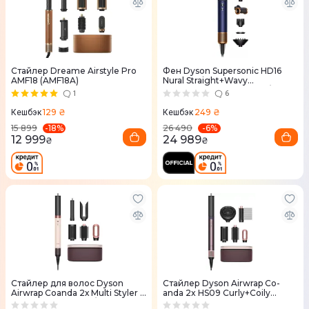
Стайлер Dreame Airstyle Pro
Фен Dyson Supersonic HD16
AMF18 (AMF18A)
Nural Straight+Wavy
(берлинская голубизна/медь)
1
6
129 ₴
249 ₴
Кешбэк
Кешбэк
-
18
%
-
6
%
15 899
26 490
12 999
24 989
₴
₴
Стайлер для волос Dyson
Стайлер Dyson Airwrap Co-
Airwrap Coanda 2х Multi Styler &
anda 2x HS09 Curly+Coily
Dryer Ceramic Pink/Rose
Jasper Plum