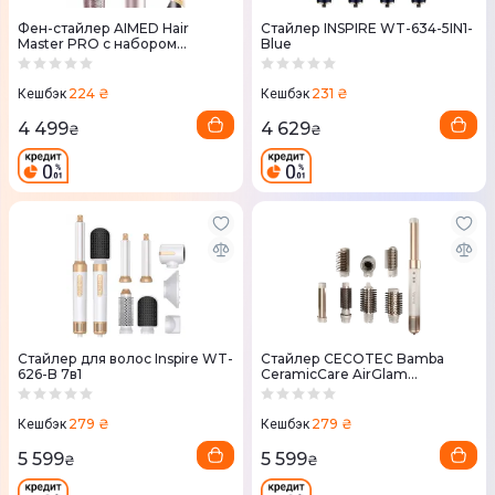
Фен-стайлер AIMED Hair
Стайлер INSPIRE WT-634-5IN1-
Master PRO с набором
Blue
насадок
224 ₴
231 ₴
Кешбэк
Кешбэк
4 499
4 629
₴
₴
Стайлер для волос Inspire WT-
Стайлер CECOTEC Bamba
626-B 7в1
CeramicCare AirGlam
Champagne
279 ₴
279 ₴
Кешбэк
Кешбэк
5 599
5 599
₴
₴