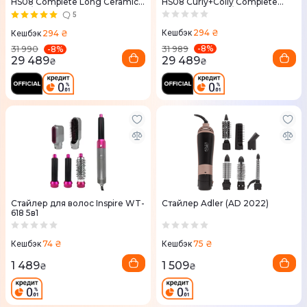
HS08 Complete Long Ceramic
HS08 Curly+Coily Complete
Pink/Rose Gold
Long Vinca Blue/Topaz
5
294 ₴
294 ₴
Кешбэк
Кешбэк
-
8
%
-
8
%
31 989
31 990
29 489
29 489
₴
₴
Стайлер для волос Inspire WT-
Стайлер Adler (AD 2022)
618 5в1
74 ₴
75 ₴
Кешбэк
Кешбэк
1 489
1 509
₴
₴