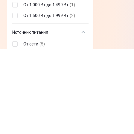
От 1 000 Вт до 1 499 Вт
(
1
)
От 1 500 Вт до 1 999 Вт
(
2
)
Источник питания
От сети
(
5
)
Прически
Для вертикальных локонов
(
2
)
Для горизонтальных
(
2
)
локонов
Естественной волны
(
3
)
Для спиральной завивки
(
1
)
Для прикорневого объема
(
1
)
Гладкой прически
(
1
)
Показать все