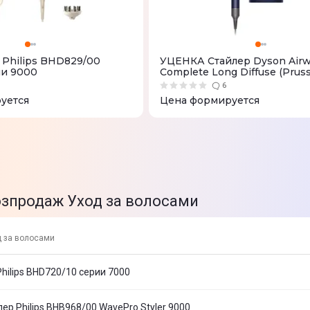
Philips BHD829/00
УЦЕНКА Стайлер Dyson Airw
ии 9000
Complete Long Diffuse (Prus
Blue/Rich Copper)
6
уется
Цена формируется
озпродаж Уход за волосами
 за волосами
ilips BHD720/10 серии 7000
р Philips BHB968/00 WavePro Styler 9000