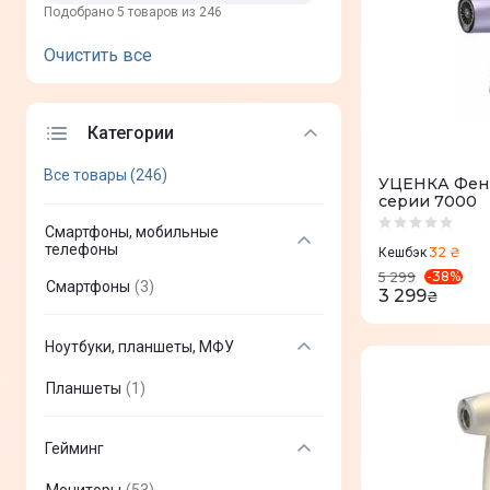
Подобрано 5 товаров из 246
Очистить все
Категории
Все товары (246)
УЦЕНКА Фен 
серии 7000
Смартфоны, мобильные
телефоны
32 ₴
Кешбэк
-
38
%
5 299
Смартфоны
(
3
)
3 299
₴
Ноутбуки, планшеты, МФУ
Планшеты
(
1
)
Гейминг
Мониторы
(
53
)