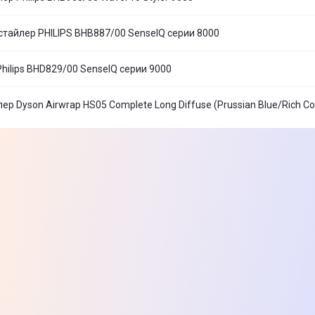
тайлер PHILIPS BHB887/00 SenseIQ серии 8000
ilips BHD829/00 SenseIQ серии 9000
р Dyson Airwrap HS05 Complete Long Diffuse (Prussian Blue/Rich Co