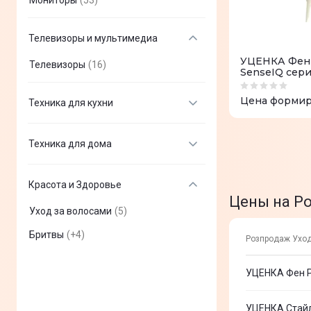
Телевизоры и мультимедиа
УЦЕНКА Фен 
Телевизоры
(
16
)
SenseIQ сер
Цена формир
Техника для кухни
Микроволновки
(
16
)
Техника для дома
Холодильники
(
17
)
Стиральные машины
(
18
)
Духовые шкафы
(
15
)
Красота и Здоровье
Сушильные машины
(
1
)
Цены на Р
Встраиваемые варочные
(
6
)
поверхности
Уход за волосами
(
5
)
Водонагреватели
(
3
)
Плиты
Бритвы
(
1
(
)
+
4
)
Розпродаж Уход
Кондиционеры
(
1
)
Посудомоечные машины
(
3
)
Показать все
Ручные пылесосы
(
2
)
УЦЕНКА Фен Ph
Вытяжки
(
13
)
Роботы-пылесосы
(
10
)
Показать все
Аксессуары для крупно бытовой
УЦЕНКА Стайле
(
1
)