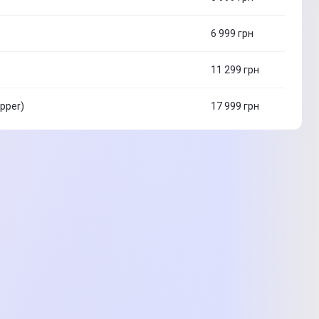
6 999
грн
11 299
грн
pper)
17 999
грн