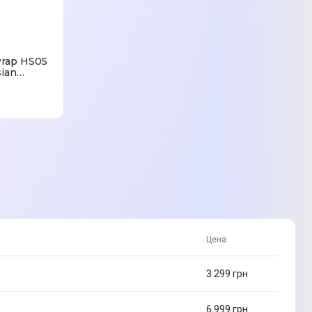
rap HS05
sian
Цена
3 299
грн
6 999
грн