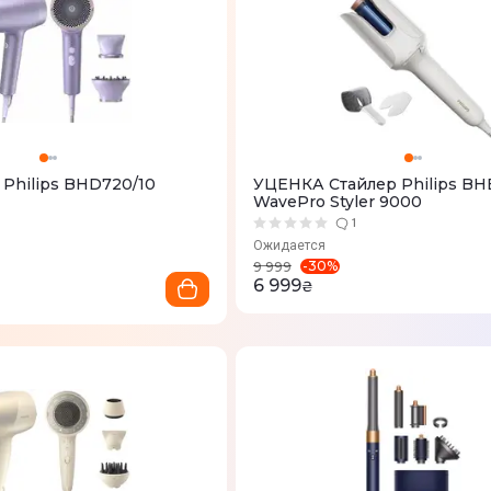
Philips BHD720/10
УЦЕНКА Стайлер Philips BH
WavePro Styler 9000
1
Ожидается
-
30
%
9 999
6 999
₴