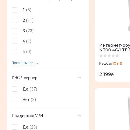
1
(
5
)
2
(
11
)
3
(
23
)
4
(
1
)
Интернет-роу
N300 4G/LTE 
5
(
0
)
6
(
0
)
Показать все
109 ₴
Кешбэк
8
(
0
)
2 199
₴
DHCP-сервер
Да
(
37
)
Нет
(
2
)
Поддержка VPN
Да
(
29
)