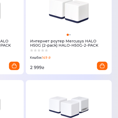
HALO
Интернет роутер Mercusys HALO
-PACK
H50G (2-pack) HALO-H50G-2-PACK
149 ₴
Кешбэк
2 999
₴