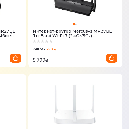
 MR27BE
Интернет-роутер Mercusys MR37BE
Мбит/с
Tri-Band Wi-Fi 7 (2.4Gz/5Gz)
688+5760Мбит/с
289 ₴
Кешбэк
5 799
₴