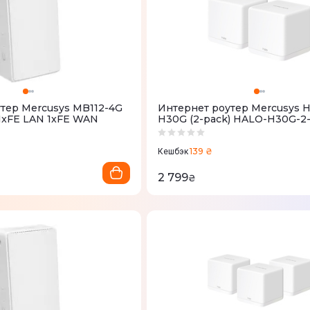
тер Mercusys MB112-4G
Интернет роутер Mercusys 
1xFE LAN 1xFE WAN
H30G (2-pack) HALO-H30G-2
139 ₴
Кешбэк
2 799
₴