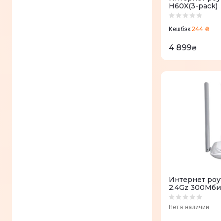
H60X(3-pack)
244 ₴
Кешбэк
4 899
₴
Интернет ро
2.4Gz 300Мби
Нет в наличии