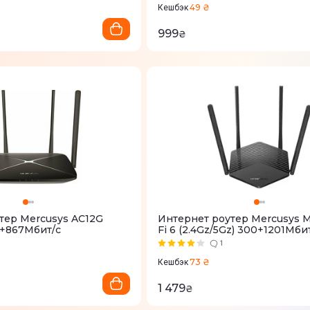
49 ₴
Кешбэк
999
₴
тер Mercusys AC12G
Интернет роутер Mercusys 
0+867Мбит/с
Fi 6 (2.4Gz/5Gz) 300+1201Мби
1
73 ₴
Кешбэк
1 479
₴