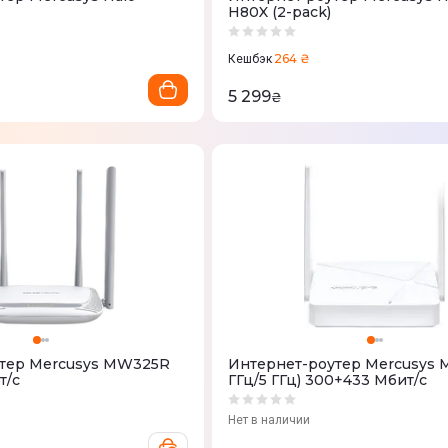
H80X (2-pack)
264 ₴
Кешбэк
5 299
₴
утер Mercusys MW325R
Интернет-роутер Mercusys M
т/с
ГГц/5 ГГц) 300+433 Мбит/с
Нет в наличии