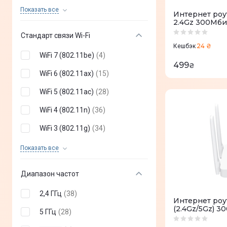
MikroTik
(
+
34
)
Показать все
Интернет ро
2.4Gz 300Мби
Netgear
(
+
30
)
Стандарт связи Wi-Fi
Xiaomi
(
+
14
)
24 ₴
Кешбэк
WiFi 7 (802.11be)
(
4
)
Netis
(
+
14
)
499
₴
WiFi 6 (802.11ax)
(
15
)
D-Link
(
+
12
)
WiFi 5 (802.11ac)
(
28
)
Huawei
(
+
6
)
WiFi 4 (802.11n)
(
36
)
WiFi 3 (802.11g)
(
34
)
WiFi 2 (802.11a)
(
25
)
Показать все
WiFi 1 (802.11b)
(
31
)
Диапазон частот
2,4 ГГц
(
38
)
Интернет роу
(2.4Gz/5Gz) 3
5 ГГц
(
28
)