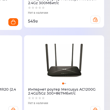
2.4Gz 300Мбит/с
Нет в наличии
549
₴
R20 (2,4
Интернет роутер Mercusys AC1200G
2.4Gz/5Gz 300+867Мбит/с
Нет в наличии