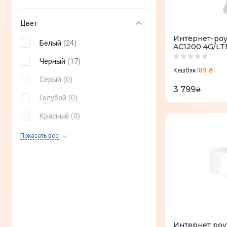
Цвет
Интернет-роу
Белый
(
24
)
AC1200 4G/LT
Черный
(
17
)
189 ₴
Кешбэк
Серый
(
0
)
3 799
₴
Голубой
(
0
)
Красный
(
0
)
Черно-красный
(
0
)
Показать все
Интернет роу