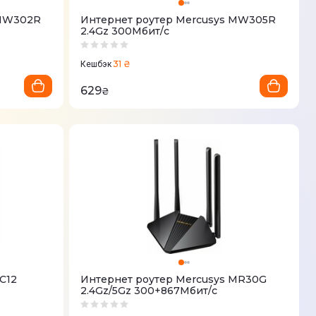
 MW302R
Интернет роутер Mercusys MW305R
2.4Gz 300Мбит/с
31 ₴
Кешбэк
629
₴
C12
Интернет роутер Mercusys MR30G
2.4Gz/5Gz 300+867Мбит/с