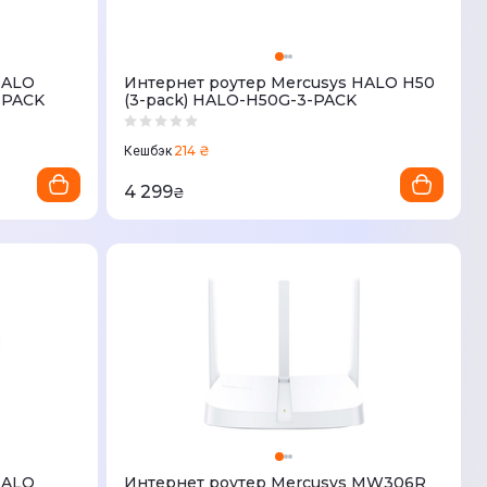
HALO
Интернет роутер Mercusys HALO H50
-PACK
(3-pack) HALO-H50G-3-PACK
214 ₴
Кешбэк
4 299
₴
HALO
Интернет роутер Mercusys MW306R