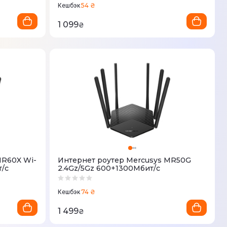
54 ₴
Кешбэк
1 099
₴
MR60X Wi-
Интернет роутер Mercusys MR50G
т/с
2.4Gz/5Gz 600+1300Мбит/с
74 ₴
Кешбэк
1 499
₴