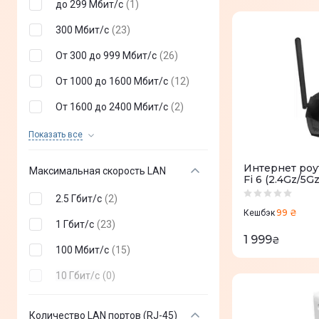
до 299 Мбит/с
(
1
)
300 Мбит/с
(
23
)
От 300 до 999 Мбит/с
(
26
)
От 1000 до 1600 Мбит/с
(
12
)
От 1600 до 2400 Мбит/с
(
2
)
От 2400 до 4999 Мбит/с
(
4
)
Показать все
От 5000 Мбит/с
(
2
)
Интернет роу
Максимальная скорость LAN
Fi 6 (2.4Gz/5G
2.5 Гбит/с
(
2
)
99 ₴
Кешбэк
1 Гбит/с
(
23
)
1 999
₴
100 Мбит/с
(
15
)
10 Гбит/с
(
0
)
Количество LAN портов (RJ-45)