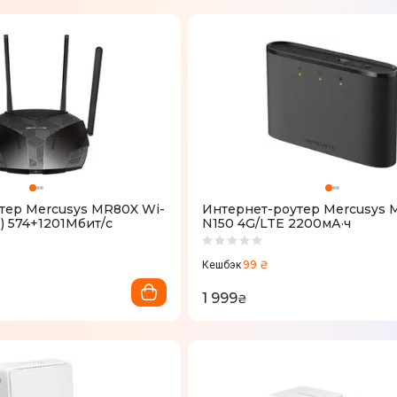
тер Mercusys MR80X Wi-
Интернет-роутер Mercusys 
z) 574+1201Мбит/с
N150 4G/LTE 2200мА·ч
99 ₴
Кешбэк
1 999
₴