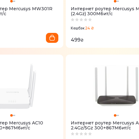
утер Mercusys MW301R
Интернет роутер Mercusys
т/с
(2.4Gz) 300Мбит/с
24 ₴
Кешбэк
499
₴
тер Mercusys AC10
Интернет роутер Mercusys A
00+867Мбит/с
2.4Gz/5Gz 300+867Мбит/с