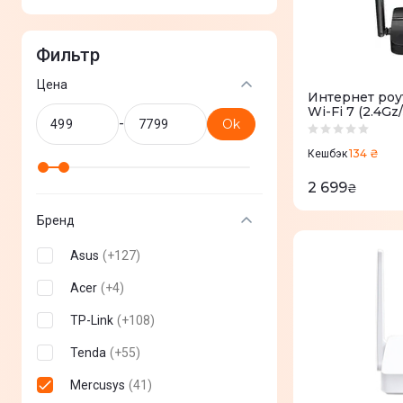
Фильтр
Цена
Интернет роу
Wi-Fi 7 (2.4G
-
Ok
134 ₴
Кешбэк
2 699
₴
Бренд
Asus
(
+
127
)
Acer
(
+
4
)
TP-Link
(
+
108
)
Tenda
(
+
55
)
Mercusys
(
41
)