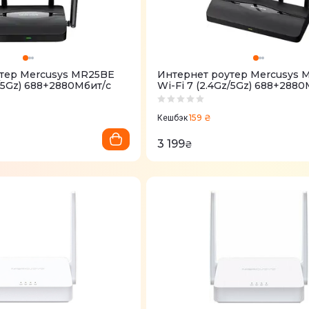
тер Mercusys MR25BE
Интернет роутер Mercusys
z/5Gz) 688+2880Мбит/с
Wi-Fi 7 (2.4Gz/5Gz) 688+2880
159 ₴
Кешбэк
3 199
₴