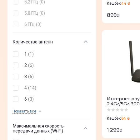
5,2 ГГц
(
0
)
44 ₴
Кешбэк
5,8 ГГц
(
0
)
899
₴
6 ГГц
(
0
)
Количество антенн
1
(
1
)
2
(
6
)
3
(
6
)
4
(
14
)
Интернет роу
6
(
3
)
2.4Gz/5Gz 30
8
(
1
)
Показать все
64 ₴
Кешбэк
5
(
0
)
Максимальная скорость
1 299
₴
передачи данных (Wi-Fi)
7
(
0
)