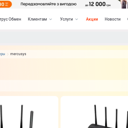
трус Обмен
Клиентам
Услуги
Акции
Новости
теры
mercusys