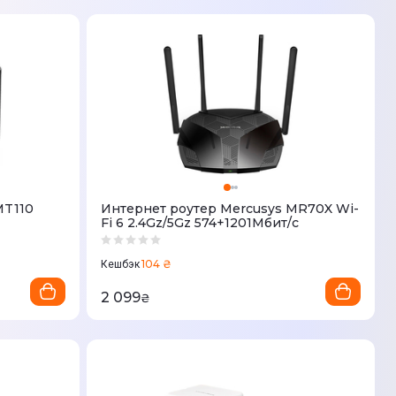
MT110
Интернет роутер Mercusys MR70X Wi-
Fi 6 2.4Gz/5Gz 574+1201Мбит/с
104 ₴
Кешбэк
2 099
₴