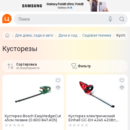
Для дома, сада и авто
Дача и сад
Садовая техника
Кустор
Кусторезы
Сортировка
Фильтр
по популярности
Кусторез Bosch EasyHedgeCut
Кусторез электрический
45см лезвие (0.600.847.A05)
Einhell GC-EH 4245 420Вт,
510мм (3403460)