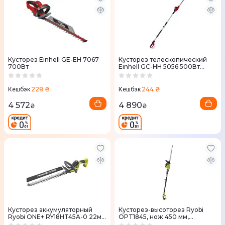
Кусторез Einhell GE-EH 7067
Кусторез телескопический
700Вт
Einhell GC-HH 5056 500Вт
(3403870)
228 ₴
244 ₴
Кешбэк
Кешбэк
4 572
4 890
₴
₴
Кусторез аккумуляторный
Кусторез-высоторез Ryobi
Ryobi ONE+ RY18HT45A-0 22мм
OPT1845, нож 450 мм,
(без АКБ и ЗУ) 5133005380
аккумуляторный (без АКБ и