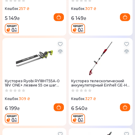
ЗУ) 5133002523
257 ₴
307 ₴
Кешбэк
Кешбэк
5 149
6 149
₴
₴
Кусторез Ryobi RY18HT55A-0
Кусторез телескопический
18V ONE+ лезвие 55 см шаг
аккумуляторный Einhell GE-HH
реза 24 мм (без АКБ и ЗУ)
18/45 Li T - Solo 18V 450мм без
АКБ и ЗУ (3410866)
309 ₴
327 ₴
Кешбэк
Кешбэк
6 199
6 540
₴
₴