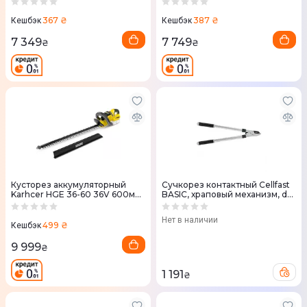
367 ₴
387 ₴
Кешбэк
Кешбэк
7 349
7 749
₴
₴
Кусторез аккумуляторный
Сучкорез контактный Cellfast
Karhcer HGE 36-60 36V 600мм
BASIC, храповый механизм, d
без АКБ и ЗУ (1.444-250.0)
реза 45мм, 710мм
Нет в наличии
499 ₴
Кешбэк
9 999
₴
1 191
₴