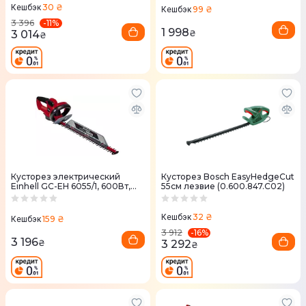
30 ₴
Кешбэк
99 ₴
Кешбэк
-
11
%
3 396
1 998
3 014
₴
₴
Кусторез электрический
Кусторез Bosch EasyHedgeCut
Einhell GC-EH 6055/1, 600Вт,
55см лезвие (0.600.847.C02)
610мм (3403320)
32 ₴
Кешбэк
159 ₴
Кешбэк
-
16
%
3 912
3 196
3 292
₴
₴