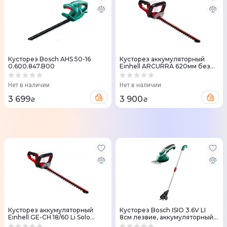
Кусторез Bosch AHS 50-16
Кусторез аккумуляторный
0.600.847.B00
Einhell ARCURRA 620мм без
АКБ и ЗУ (3410920)
Нет в наличии
Нет в наличии
3 699
3 900
₴
₴
Кусторез аккумуляторный
Кусторез Bosch ISIO 3.6V LI
Einhell GE-CH 18/60 Li Solo
8см лезвие, аккумуляторный
600мм (3410930)
со штангой (0.600.833.109)