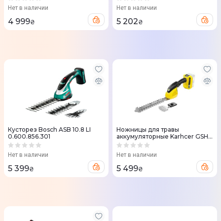
Нет в наличии
Нет в наличии
4 999
5 202
₴
₴
Кусторез Bosch ASB 10.8 LI
Ножницы для травы
0.600.856.301
аккумуляторные Karhcer GSH
18-20 Battery, 18V, + насадка
кусторез 20см без АКБ и ЗП
Нет в наличии
Нет в наличии
5 399
5 499
₴
₴