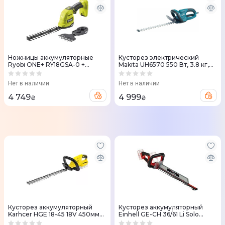
Ножницы аккумуляторные
Кусторез электрический
Ryobi ONE+ RY18GSA-0 +
Makita UH6570 550 Вт, 3.8 кг,
насадка-кусторез (без АКБ и
650 мм (UH6570)
ЗУ) 5133005764
Нет в наличии
Нет в наличии
4 749
4 999
₴
₴
Кусторез аккумуляторный
Кусторез аккумуляторный
Karhcer HGE 18-45 18V 450мм
Einhell GE-CH 36/61 Li Solo
без АКБ и ЗУ (1.444-230.0)
610мм без АКБ и ЗУ (3410965)