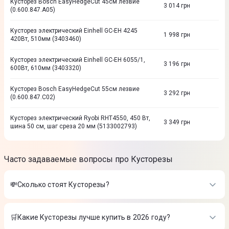
Кусторез Bosch EasyHedgeCut 45см лезвие
3 014
грн
(0.600.847.A05)
Кусторез электрический Einhell GC-EH 4245
1 998
грн
420Вт, 510мм (3403460)
Кусторез электрический Einhell GC-EH 6055/1,
3 196
грн
600Вт, 610мм (3403320)
Кусторез Bosch EasyHedgeCut 55см лезвие
3 292
грн
(0.600.847.C02)
Кусторез электрический Ryobi RHT4550, 450 Вт,
3 349
грн
шина 50 см, шаг среза 20 мм (5133002793)
Часто задаваемые вопросы про Кусторезы
💸Сколько стоят Кусторезы?
Стоимость товаров в категории Кусторезы в интернет-
магазине Цитрус
🛒Какие Кусторезы лучше купить в 2026 году?
Кусторез Bosch EasyHedgeCut 45см лезвие (0.600.847.A05)