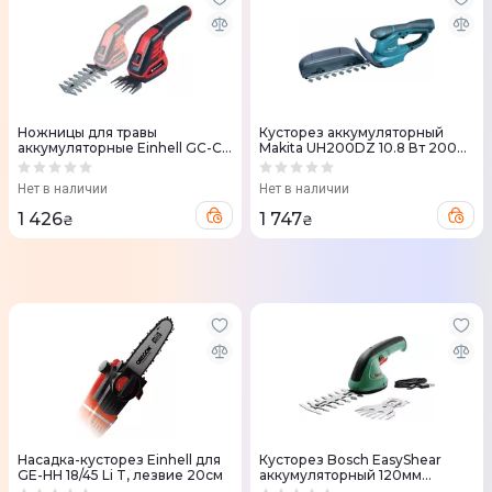
Ножницы для травы
Кусторез аккумуляторный
аккумуляторные Einhell GC-CG
Makita UH200DZ 10.8 Вт 200
3,6/70 Li WT, 3.6V, АКБ 1х2Ач,
мм SOLO (UH200DZ)
7/11см
Нет в наличии
Нет в наличии
1 426
1 747
₴
₴
Насадка-кусторез Einhell для
Кусторез Bosch EasyShear
GE-HH 18/45 Li T, лезвие 20см
аккумуляторный 120мм
(0.600.833.303)