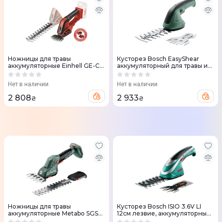
Ножницы для травы
Кусторез Bosch EasyShear
аккумуляторные Einhell GE-CG
аккумуляторный для травы и
18/100 Li-Solo, 18V PXC, 10см
кустов (0.600.833.300)
без АКБ и ЗП
Нет в наличии
Нет в наличии
2 808
2 933
₴
₴
Ножницы для травы
Кусторез Bosch ISIO 3.6V LI
аккумуляторные Metabo SGS
12см лезвие, аккумуляторный
18 LTX Q 18V лезвие 11.5см +
(0.600.833.108)