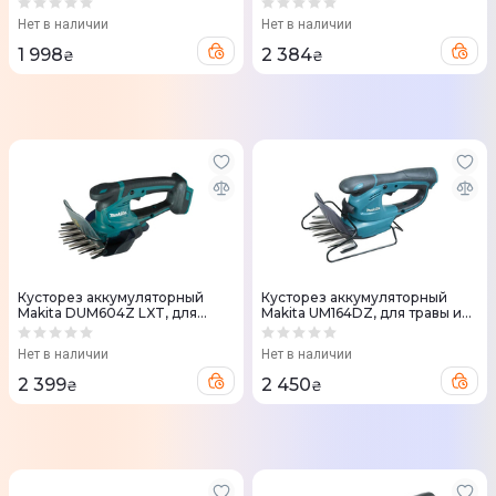
Нет в наличии
Нет в наличии
1 998
2 384
₴
₴
Кусторез аккумуляторный
Кусторез аккумуляторный
Makita DUM604Z LXT, для
Makita UM164DZ, для травы и
травы и кустов, 18 В, 160 мм
кустов, 10.8 В, 160 мм
(DUM604Z)
(UM164DZ)
Нет в наличии
Нет в наличии
2 399
2 450
₴
₴