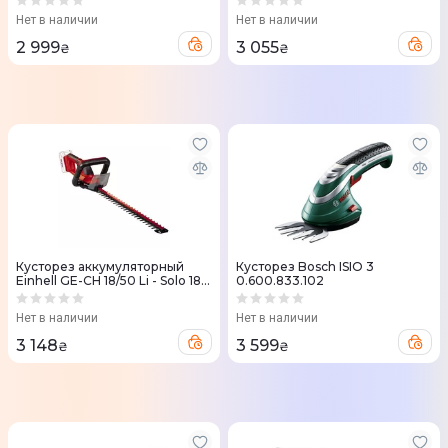
насадка (без АКБ и ЗУ)
Нет в наличии
Нет в наличии
2 999
3 055
₴
₴
Кусторез аккумуляторный
Кусторез Bosch ISIO 3
Einhell GE-CH 18/50 Li - Solo 18V
0.600.833.102
500мм (без АКБ и ЗУ) 3410945
Нет в наличии
Нет в наличии
3 148
3 599
₴
₴