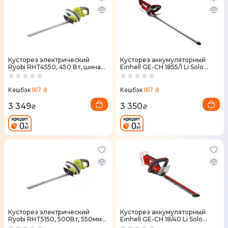
Кусторез электрический
Кусторез аккумуляторный
Ryobi RHT4550, 450 Вт, шина
Einhell GE-CH 1855/1 Li Solo
50 см, шаг среза 20 мм
550мм без АКБ и ЗУ (3410502)
(5133002793)
167 ₴
167 ₴
Кешбэк
Кешбэк
3 349
3 350
₴
₴
Кусторез электрический
Кусторез аккумуляторный
Ryobi RHT5150, 500Вт, 550мм
Einhell GE-CH 18/40 Li Solo
(5133002795)
400мм без АКБ и ЗУ (3410940)