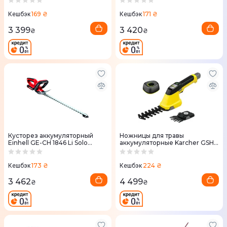
169 ₴
171 ₴
Кешбэк
Кешбэк
3 399
3 420
₴
₴
Кусторез аккумуляторный
Ножницы для травы
Einhell GE-CH 1846 Li Solo
аккумуляторные Karcher GSH
(3410642)
4-4 Plus Battery Se
173 ₴
224 ₴
Кешбэк
Кешбэк
3 462
4 499
₴
₴