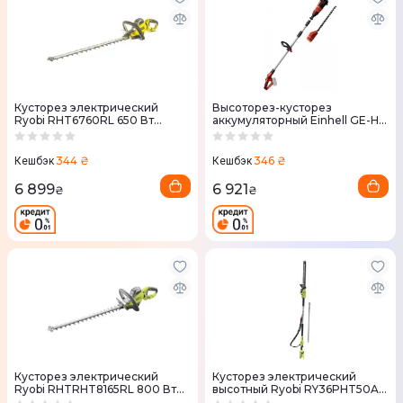
Кусторез электрический
Высоторез-кусторез
Ryobi RHT6760RL 650 Вт
аккумуляторный Einhell GE-HC
лезвие 60 см шаг реза 30 мм
18 LI T-Solo 18В PXC шина 20см
(без АКБ и ЗУ) 3410800
344 ₴
346 ₴
Кешбэк
Кешбэк
6 899
6 921
₴
₴
Кусторез электрический
Кусторез электрический
Ryobi RHTRHT8165RL 800 Вт
высотный Ryobi RY36PHT50A-
лезвие 65 см
0,36V, 500мм (5133005382)