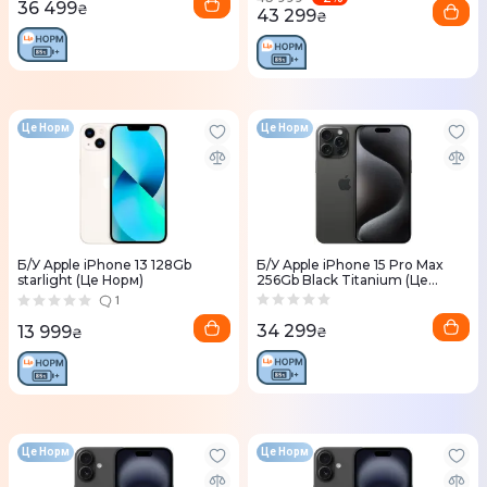
36 499
₴
43 299
₴
Це Норм
Це Норм
Б/У Apple iPhone 13 128Gb
Б/У Apple iPhone 15 Pro Max
starlight (Це Норм)
256Gb Black Titanium (Це
Норм)
1
34 299
13 999
₴
₴
Це Норм
Це Норм