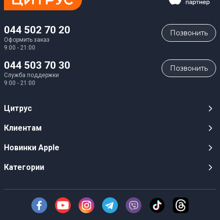
044 502 70 20
Позвонить
Оформить заказ
9:00 - 21:00
044 503 70 30
Позвонить
Служба поддержки
9:00 - 21:00
Цитрус
Карьера
Клиентам
Магазины
Публичные оферты
Новинки Apple
Для СМИ
Видеообзоры
iPhone 17
Категории
Оптовым клиентам
Акции, розыгрыши, призы
iPhone 17 Pro
Аудио
Служба поддержки клиентов
Инструкции и прошивки
iPhone 17 Pro Max
Техника Apple
О Компании
Доставка
iPhone Air
Смартфоны
Новости