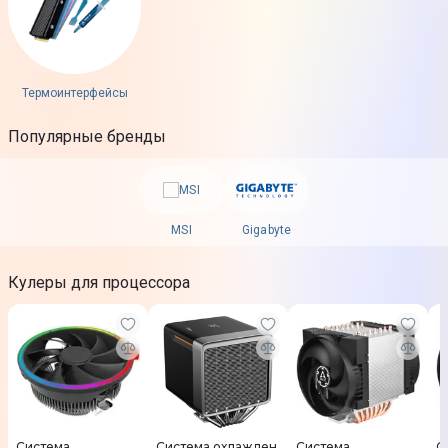
Термоинтерфейсы
Популярные бренды
MSI
Gigabyte
Кулеры для процессора
Система
Система охлажден
Система
С