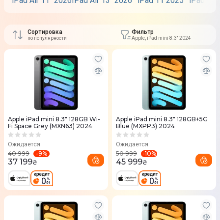
iPad Air 11" 2026
IPad Air 13" 2026
iPad 11 2025
iPad Pro
Сортировка
Фильтр
по популярности
Apple, iPad mini 8.3'' 2024
Apple iPad mini 8.3" 128GB Wi-
Apple iPad mini 8.3" 128GB+5G
Fi Space Grey (MXN63) 2024
Blue (MXPP3) 2024
Ожидается
Ожидается
-
9
%
-
10
%
40 999
50 999
37 199
45 999
₴
₴