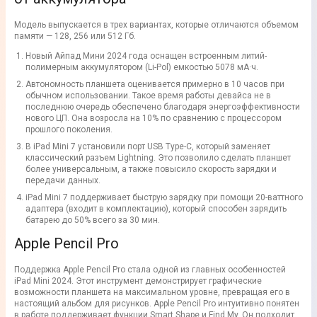
Модель выпускается в трех вариантах, которые отличаются объемом
памяти — 128, 256 или 512 Гб.
Новый Айпад Мини 2024 года оснащен встроенным литий-
полимерным аккумулятором (Li-Pol) емкостью 5078 мА·ч.
Автономность планшета оценивается примерно в 10 часов при
обычном использовании. Такое время работы девайса не в
последнюю очередь обеспечено благодаря энергоэффективности
нового ЦП. Она возросла на 10% по сравнению с процессором
прошлого поколения.
В iPad Mini 7 установили порт USB Type-C, который заменяет
классический разъем Lightning. Это позволило сделать планшет
более универсальным, а также повысило скорость зарядки и
передачи данных.
iPad Mini 7 поддерживает быструю зарядку при помощи 20-ваттного
адаптера (входит в комплектацию), который способен зарядить
батарею до 50% всего за 30 мин.
Apple Pencil Pro
Поддержка Apple Pencil Pro стала одной из главных особенностей
iPad Mini 2024. Этот инструмент демонстрирует графические
возможности планшета на максимальном уровне, превращая его в
настоящий альбом для рисунков. Apple Pencil Pro интуитивно понятен
в работе поддерживает функции Smart Shape и Find My. Он подходит