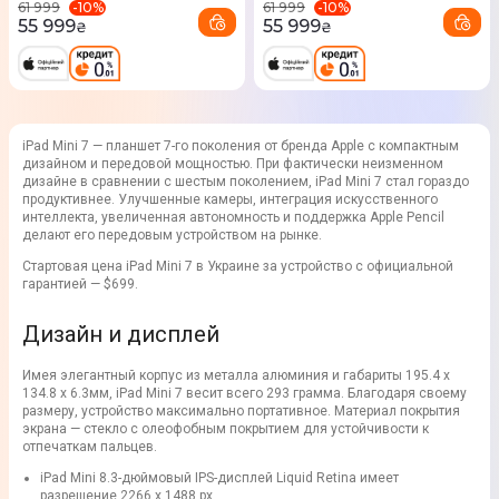
-
10
%
-
10
%
61 999
61 999
55 999
55 999
₴
₴
iPad Mini 7 — планшет 7-го поколения от бренда Apple с компактным
дизайном и передовой мощностью. При фактически неизменном
дизайне в сравнении с шестым поколением, iPad Mini 7 стал гораздо
продуктивнее. Улучшенные камеры, интеграция искусственного
интеллекта, увеличенная автономность и поддержка Apple Pencil
делают его передовым устройством на рынке.
Стартовая цена iPad Mini 7 в Украине за устройство с официальной
гарантией — $699.
Дизайн и дисплей
Имея элегантный корпус из металла алюминия и габариты 195.4 х
134.8 х 6.3мм, iPad Mini 7 весит всего 293 грамма. Благодаря своему
размеру, устройство максимально портативное. Материал покрытия
экрана — стекло с олеофобным покрытием для устойчивости к
отпечаткам пальцев.
iPad Mini 8.3-дюймовый IPS-дисплей Liquid Retina имеет
разрешение 2266 x 1488 px.