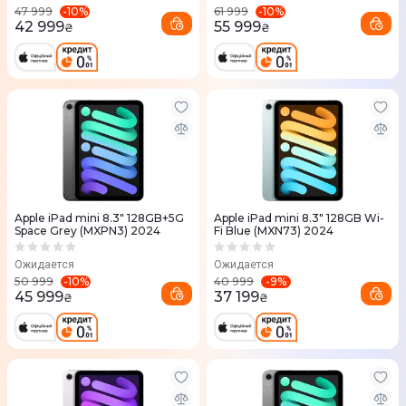
-
10
%
-
10
%
47 999
61 999
42 999
55 999
₴
₴
Apple iPad mini 8.3" 128GB+5G
Apple iPad mini 8.3" 128GB Wi-
Space Grey (MXPN3) 2024
Fi Blue (MXN73) 2024
Ожидается
Ожидается
-
10
%
-
9
%
50 999
40 999
45 999
37 199
₴
₴