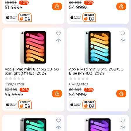
-
10
%
-
10
%
56 999
60 999
51 499
54 999
₴
₴
Apple iPad mini 8.3" 512GB+5G
Apple iPad mini 8.3" 512GB+5G
Starlight (MYHE3) 2024
Blue (MYHD3) 2024
Ожидается
Ожидается
-
10
%
-
10
%
60 999
60 999
54 999
54 999
₴
₴