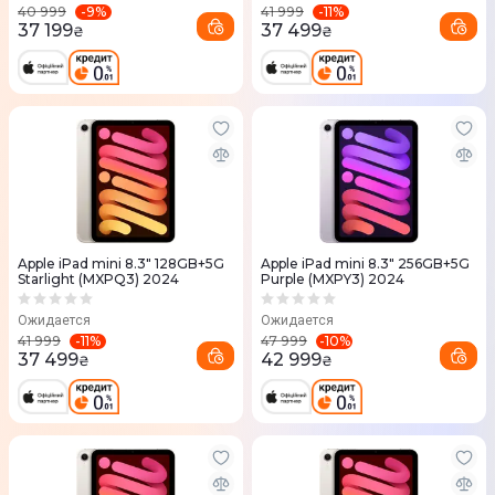
-
9
%
-
11
%
40 999
41 999
37 199
37 499
₴
₴
Apple iPad mini 8.3" 128GB+5G
Apple iPad mini 8.3" 256GB+5G
Starlight (MXPQ3) 2024
Purple (MXPY3) 2024
Ожидается
Ожидается
-
11
%
-
10
%
41 999
47 999
37 499
42 999
₴
₴