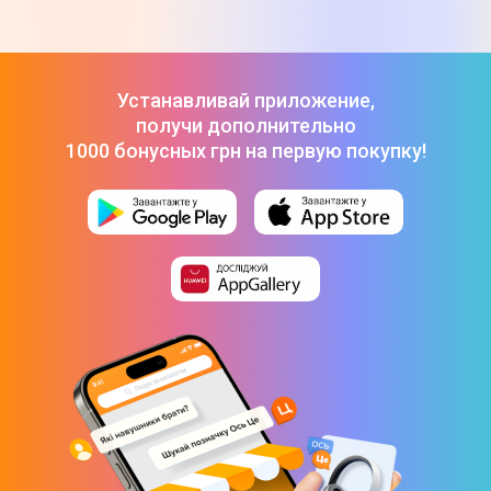
Apple iPhone 17 Pro Max 256GB Silver (MFYM4)
-
65 999 ₴
Apple iPhone Air 256GB Sky Blue (MG2P4)
-
46 999 ₴
Смартфон OnePlus 15 16/512GB Infinite Black (EU)
-
56 999 ₴
Устанавливай приложение,
получи дополнительно
1000 бонусных грн на первую покупку!