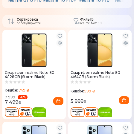
realme GT 8 Pro
Realme 16 Pro+
Realme 16 Pro
realme 1
Сортировка
Фильтр
по популярности
realme, Note 80
Смартфон realme Note 80
Смартфон realme Note 80
4/128GB (Storm Black)
4/64GB (Storm Black)
749 ₴
Кешбэк
599 ₴
Кешбэк
-
6
%
7 999
5 999
7 499
₴
₴