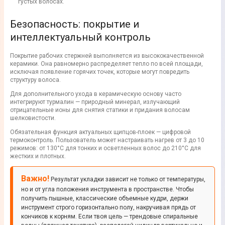
густых волосах.
Безопасность: покрытие и
интеллектуальный контроль
Покрытие рабочих стержней выполняется из высококачественной
керамики. Она равномерно распределяет тепло по всей площади,
исключая появление горячих точек, которые могут повредить
структуру волоса.
Для дополнительного ухода в керамическую основу часто
интегрируют турмалин — природный минерал, излучающий
отрицательные ионы для снятия статики и придания волосам
шелковистости.
Обязательная функция актуальных щипцов-плоек — цифровой
термоконтроль. Пользователь может настраивать нагрев от 3 до 10
режимов: от 130°C для тонких и осветленных волос до 210°C для
жестких и плотных.
Важно!
Результат укладки зависит не только от температуры,
но и от угла положения инструмента в пространстве. Чтобы
получить пышные, классические объемные кудри, держи
инструмент строго горизонтально полу, накручивая прядь от
кончиков к корням. Если твоя цель — трендовые спиральные