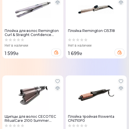
Плойка для волос Remington
Плойка Remington CI5318
Curl & Straight Confidence
S6606GP
Нет в наличии
Нет в наличии
1 599
1 699
₴
₴
Щипцы для волос CECOTEC
Плойка тройная Rowenta
RitualCare 2100 Summer
CF4710F0
Waves CCTC-04196