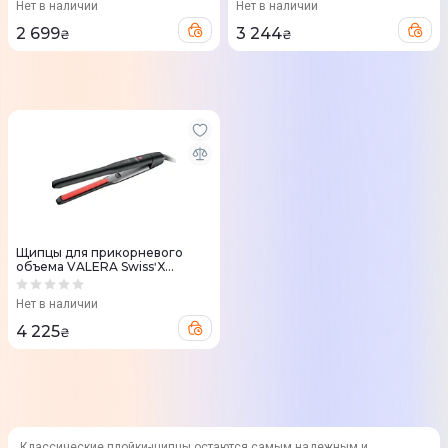
Нет в наличии
Нет в наличии
2 699
3 244
₴
₴
Щипцы для прикорневого
объема VALERA SwissʹX
Volumissima (102.04)
Нет в наличии
4 225
₴
Классические плойки-щипцы остаются самым надежным и