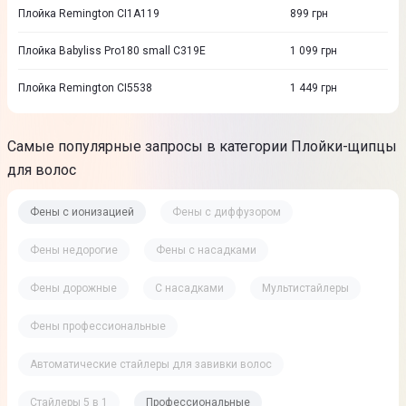
Плойка Remington CI1A119
899
грн
Плойка Babyliss Pro180 small C319E
1 099
грн
Плойка Remington CI5538
1 449
грн
Самые популярные запросы в категории Плойки-щипцы
для волос
Фены с ионизацией
Фены с диффузором
Фены недорогие
Фены с насадками
Фены дорожные
С насадками
Мультистайлеры
Фены профессиональные
Автоматические стайлеры для завивки волос
Стайлеры 5 в 1
Профессиональные