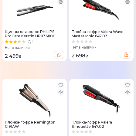
Щипцы для волос PHILIPS
Плойка-гофре Valera Wave
ProCare Keratin HP8361/00
Master Ionic 647.03
1
Нет в наличии
Нет в наличии
2 698
2 499
₴
₴
Плойка-гофре Remington
Плойка-гофре Valera
CI91AW
Silhouette 647.02