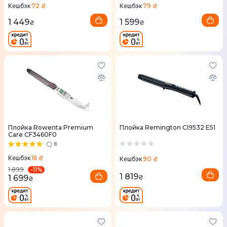
72 ₴
79 ₴
Кешбэк
Кешбэк
1 449
1 599
₴
₴
Плойка Rowenta Premium
Плойка Remington CI9532 E51
Care CF3460F0
8
16 ₴
Кешбэк
90 ₴
Кешбэк
-
11
%
1 899
1 819
1 699
₴
₴