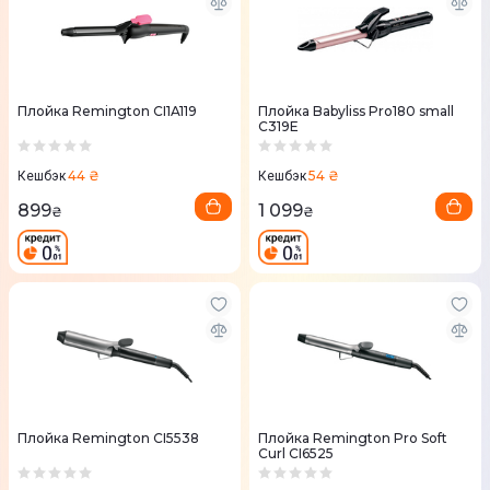
Плойка Remington CI1A119
Плойка Babyliss Pro180 small
C319E
44 ₴
54 ₴
Кешбэк
Кешбэк
899
1 099
₴
₴
Плойка Remington CI5538
Плойка Remington Pro Soft
Curl CI6525