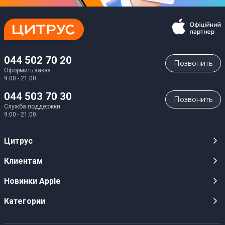
044 502 70 20
Позвонить
Оформить заказ
9:00 - 21:00
044 503 70 30
Позвонить
Служба поддержки
9:00 - 21:00
Цитрус
Карьера
Клиентам
Магазины
Публичные оферты
Новинки Apple
Для СМИ
Видеообзоры
iPhone 17
Категории
Оптовым клиентам
Акции, розыгрыши, призы
iPhone 17 Pro
Аудио
Служба поддержки клиентов