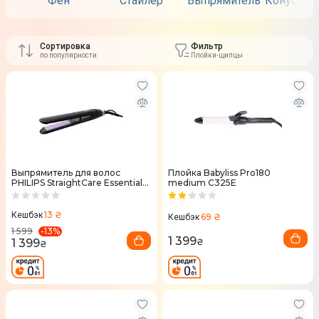
Фен
Стайлер
Выпрямитель
Конусные
Сортировка
Фильтр
по популярности
Плойки-щипцы
Выпрямитель для волос
Плойка Babyliss Pro180
PHILIPS StraightCare Essential
medium C325E
BHS377/00
13 ₴
Кешбэк
69 ₴
Кешбэк
-
13
%
1 599
1 399
1 399
₴
₴