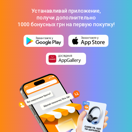
Фен Philips BHD360/20
-
1 299 ₴
Выпрямитель для волос PHILIPS StraightCare Essential
Устанавливай приложение,
BHS378/00
-
1 699 ₴
получи дополнительно
1000 бонусных грн на первую покупку!