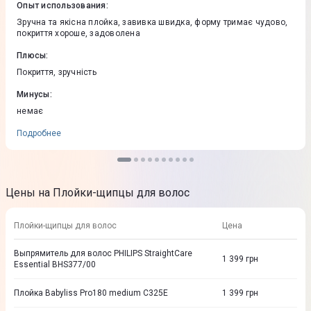
Опыт использования
:
Зручна та якісна плойка, завивка швидка, форму тримає чудово,
покриття хороше, задоволена
Плюсы
:
Покриття, зручність
Минусы
:
немає
Подробнее
Цены на Плойки-щипцы для волос
Плойки-щипцы для волос
Цена
Выпрямитель для волос PHILIPS StraightCare
1 399
грн
Essential BHS377/00
Плойка Babyliss Pro180 medium C325E
1 399
грн