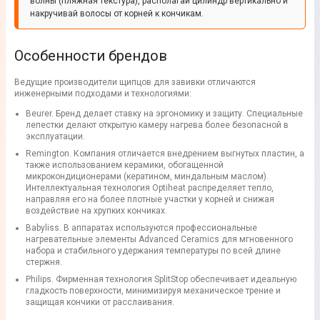
волны (пляжная текстура), располагай цилиндр вертикально и
накручивай волосы от корней к кончикам.
Особенности брендов
Ведущие производители щипцов для завивки отличаются
инженерными подходами и технологиями:
Beurer. Бренд делает ставку на эргономику и защиту. Специальные
лепестки делают открытую камеру нагрева более безопасной в
эксплуатации.
Remington. Компания отличается внедрением выгнутых пластин, а
также использованием керамики, обогащенной
микрокондиционерами (кератином, миндальным маслом).
Интеллектуальная технология Optiheat распределяет тепло,
направляя его на более плотные участки у корней и снижая
воздействие на хрупких кончиках.
Babyliss. В аппаратах используются профессиональные
нагревательные элементы Advanced Ceramics для мгновенного
набора и стабильного удержания температуры по всей длине
стержня.
Philips. Фирменная технология SplitStop обеспечивает идеальную
гладкость поверхности, минимизируя механическое трение и
защищая кончики от расслаивания.