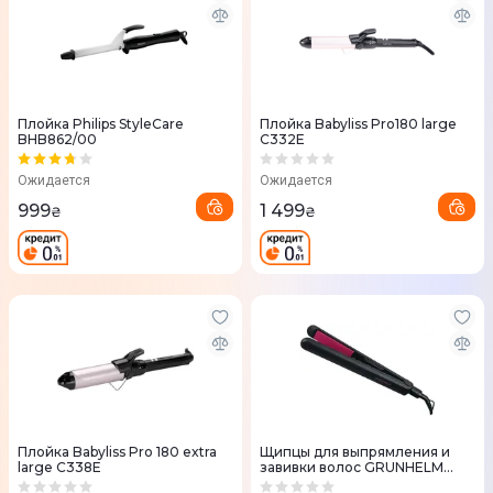
Плойка Philips StyleCare
Плойка Babyliss Pro180 large
BHB862/00
C332E
Ожидается
Ожидается
999
1 499
₴
₴
Плойка Babyliss Pro 180 extra
Щипцы для выпрямления и
large C338E
завивки волос GRUNHELM
GHS-605 73542