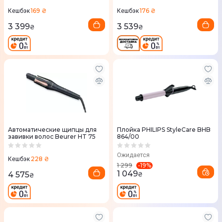
169 ₴
176 ₴
Кешбэк
Кешбэк
3 399
3 539
₴
₴
Автоматические щипцы для
Плойка PHILIPS StyleCare BHB
завивки волос Beurer HT 75
864/00
Ожидается
228 ₴
Кешбэк
-
19
%
1 299
1 049
4 575
₴
₴