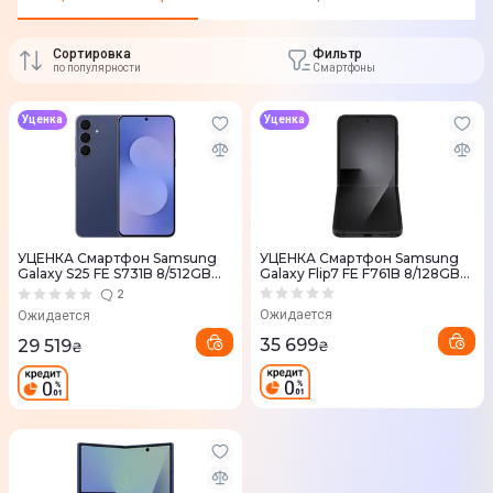
Сортировка
Фильтр
по популярности
Смартфоны
Уценка
Уценка
УЦЕНКА Смартфон Samsung
УЦЕНКА Смартфон Samsung
Galaxy S25 FE S731B 8/512GB
Galaxy Flip7 FE F761B 8/128GB
(Navy)
(Black)
2
Ожидается
Ожидается
35 699
29 519
₴
₴