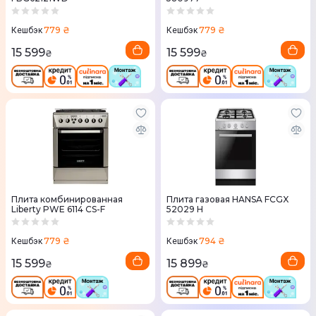
779 ₴
779 ₴
Кешбэк
Кешбэк
15 599
15 599
₴
₴
Плита комбинированная
Плита газовая HANSA FCGX
Liberty PWE 6114 CS-F
52029 H
779 ₴
794 ₴
Кешбэк
Кешбэк
15 599
15 899
₴
₴