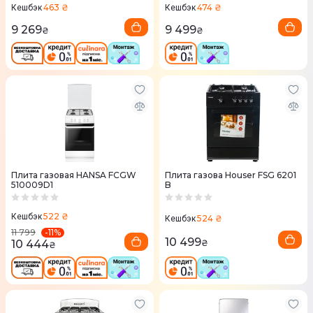
463 ₴
474 ₴
Кешбэк
Кешбэк
9 269
9 499
₴
₴
Плита газовая HANSA FCGW
Плита газова Houser FSG 6201
510009D1
B
522 ₴
Кешбэк
524 ₴
Кешбэк
-
11
%
11 799
10 499
10 444
₴
₴