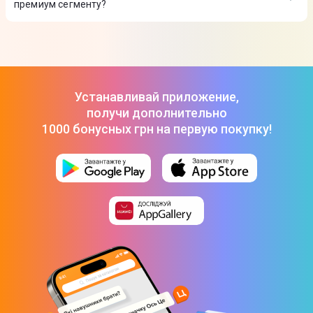
премиум сегменту?
Плита комбинированная Hansa FCMW581009
-
14 999 ₴
Плита комбинированная ARDESTO FSC-F5060PB
-
13 999 ₴
ТОП-3 дорогих товаров из категории Кухонные плиты в
Цитрусе
Плита газовая Grunhelm G4F5600W
-
9 269 ₴
Плита комбинированная Hansa FCMW581009
-
14 999 ₴
Плита комбинированная ARDESTO FSC-F5060PB
-
13 999 ₴
Устанавливай приложение,
получи дополнительно
1000 бонусных грн на первую покупку!