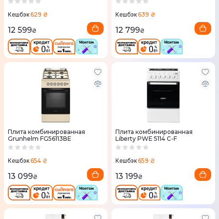
629 ₴
639 ₴
Кешбэк
Кешбэк
12 599
12 799
₴
₴
Плита комбинированная
Плита комбинированная
Grunhelm FG56113ВЕ
Liberty PWE 5114 C-F
654 ₴
659 ₴
Кешбэк
Кешбэк
13 099
13 199
₴
₴