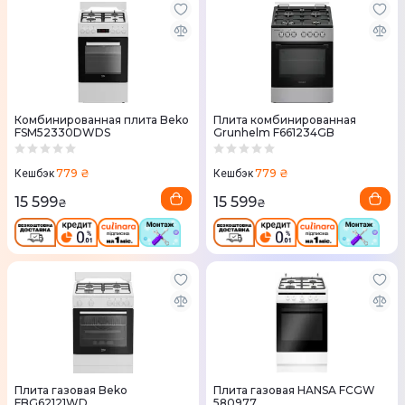
Комбинированная плита Beko
Плита комбинированная
FSM52330DWDS
Grunhelm F661234GB
779 ₴
779 ₴
Кешбэк
Кешбэк
15 599
15 599
₴
₴
Плита газовая Beko
Плита газовая HANSA FCGW
FBG62121WD
580977