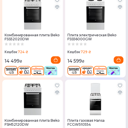
Комбинированная плита Beko
Плита электрическая Beko
FSS52020DW
FSS56000GW
724 ₴
729 ₴
Кешбэк
Кешбэк
14 499
14 599
₴
₴
Комбинированная плита Beko
Плита газовая Hansa
FSM52120DW
FCGW510554