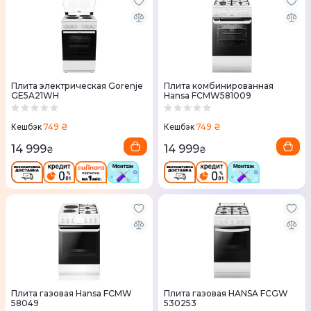
Плита электрическая Gorenje
Плита комбинированная
GE5A21WH
Hansa FCMW581009
749 ₴
749 ₴
Кешбэк
Кешбэк
14 999
14 999
₴
₴
Плита газовая Hansa FCMW
Плита газовая HANSA FCGW
58049
530253