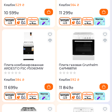
529 ₴
564 ₴
Кешбэк
Кешбэк
10 599
11 299
₴
₴
Плита комбинированная
Плита газовая Grunhelm
ARDESTO FSC-F5060MW
G4FM6611W
584 ₴
592 ₴
Кешбэк
Кешбэк
11 699
11 849
₴
₴