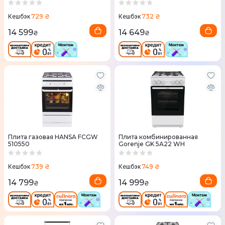
729 ₴
732 ₴
Кешбэк
Кешбэк
14 599
14 649
₴
₴
Плита газовая HANSA FCGW
Плита комбинированная
510550
Gorenje GK 5A22 WH
739 ₴
749 ₴
Кешбэк
Кешбэк
14 799
14 999
₴
₴