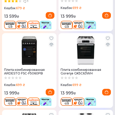
1
699 ₴
679 ₴
Кешбэк
Кешбэк
13 999
13 599
₴
₴
Плита комбинированная
Плита комбинированная
ARDESTO FSC-F5060PB
Gorenje GK5C63WH
699 ₴
699 ₴
Кешбэк
Кешбэк
13 999
13 999
₴
₴