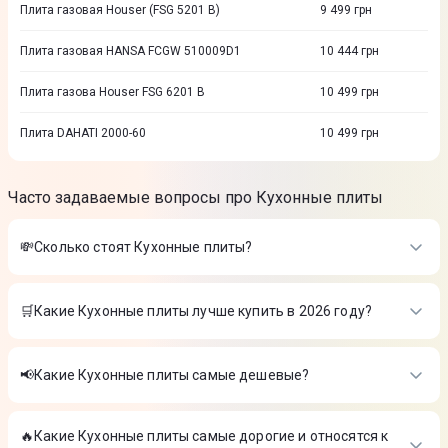
Плита газовая Houser (FSG 5201 B)
9 499
грн
Плита газовая HANSA FCGW 510009D1
10 444
грн
Плита газова Houser FSG 6201 B
10 499
грн
Плита DAHATI 2000-60
10 499
грн
Часто задаваемые вопросы про Кухонные плиты
💸Сколько стоят Кухонные плиты?
Стоимость товаров в категории Кухонные плиты в интернет-
магазине Цитрус
🛒Какие Кухонные плиты лучше купить в 2026 году?
Плита газовая Grunhelm G4F5600W
-
9 269 ₴
Самые лучшие Кухонные плиты в 2026 году по мнению
Плита комбинированная Hansa FCMW581009
-
14 999 ₴
интернет-магазина Цитрус
Плита комбинированная ARDESTO FSC-F5060PB
-
13 999 ₴
📢Какие Кухонные плиты самые дешевые?
Плита газовая Grunhelm G4F5600W
-
9 269 ₴
На сегодня самые дешевые Кухонные плиты
Плита комбинированная Hansa FCMW581009
-
14 999 ₴
Плита комбинированная ARDESTO FSC-F5060PB
-
13 999 ₴
🔥Какие Кухонные плиты самые дорогие и относятся к
Плита газовая Grunhelm G4F5600W
-
9 269 ₴