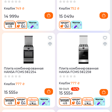
749 ₴
752 ₴
Кешбэк
Кешбэк
14 999
15 049
₴
₴
Плита комбинированная
Плита комбинированная
HANSA FCMS 582254
HANSA FCMS 582258
777 ₴
Кешбэк
777 ₴
Кешбэк
-
14
%
18 049
15 555
15 555
₴
₴