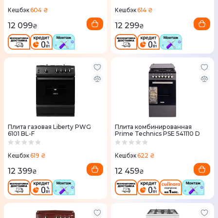
604 ₴
614 ₴
Кешбэк
Кешбэк
12 099
12 299
₴
₴
Плита газовая Liberty PWG
Плита комбинированная
6101 BL-F
Prime Technics PSE 541110 D
619 ₴
622 ₴
Кешбэк
Кешбэк
12 399
12 459
₴
₴