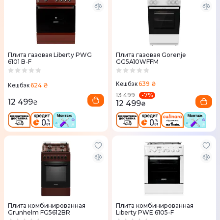
Плита газовая Liberty PWG
Плита газовая Gorenje
6101 B-F
GG5A10WFFM
639 ₴
Кешбэк
624 ₴
Кешбэк
-
7
%
13 499
12 499
12 499
₴
₴
Плита комбинированная
Плита комбинированная
Grunhelm FG5612BR
Liberty PWE 6105-F