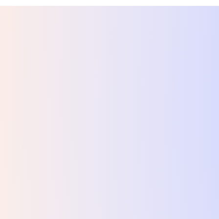
сутствия Aqara FP1E
-
2 899 ₴
х товаров из категории Устройства и датчики безопасност
чик природного газа Aqara JT-BZ-03AQ/A
-
2 899 ₴
d Plus (8EU) black клавиатура 000023069
-
4 249 ₴
сутствия Aqara FP1E
-
2 899 ₴