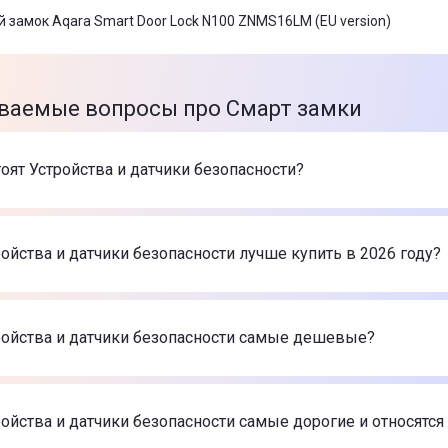
 замок Aqara Smart Door Lock N100 ZNMS16LM (EU version)
ваемые вопросы про Смарт замки
оят Устройства и датчики безопасности?
варов в категории Устройства и датчики безопасности в и
чик природного газа Aqara JT-BZ-03AQ/A
-
2 899 ₴
ойства и датчики безопасности лучше купить в 2026 году?
d Plus (8EU) black клавиатура 000023069
-
4 249 ₴
сутствия Aqara FP1E
-
2 899 ₴
е Устройства и датчики безопасности в 2026 году по мнен
чик природного газа Aqara JT-BZ-03AQ/A
-
2 899 ₴
ройства и датчики безопасности самые дешевые?
d Plus (8EU) black клавиатура 000023069
-
4 249 ₴
сутствия Aqara FP1E
-
2 899 ₴
самые дешевые Устройства и датчики безопасности
чик природного газа Aqara JT-BZ-03AQ/A
-
2 899 ₴
ойства и датчики безопасности самые дорогие и относятся
d Plus (8EU) black клавиатура 000023069
-
4 249 ₴