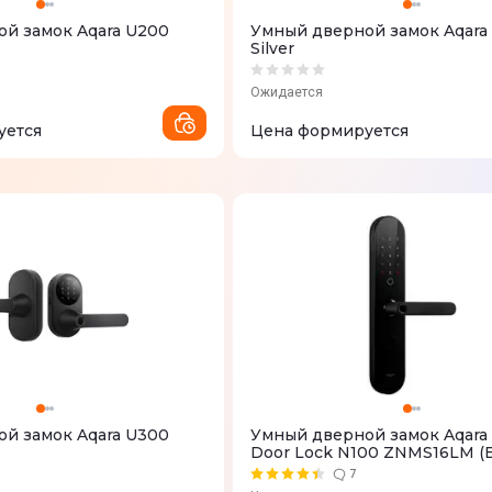
й замок Aqara U200
Умный дверной замок Aqara
Silver
Ожидается
уется
Цена формируется
й замок Aqara U300
Умный дверной замок Aqara
Door Lock N100 ZNMS16LM (
version)
7