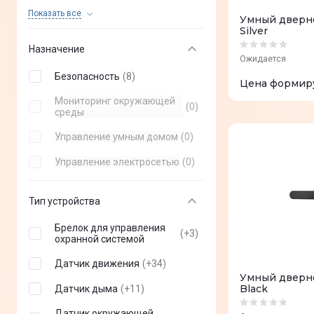
TIKI
(
0
)
Показать все
Умный дверно
Silver
Xiaomi
(
0
)
Назначение
Ожидается
Безопасность
(
8
)
Цена формир
Мониторинг окружающей
(
0
)
среды
Управление умным домом
(
0
)
Управление электросетью
(
0
)
Тип устройства
Брелок для управления
(
+
3
)
охранной системой
Датчик движения
(
+
34
)
Умный дверно
Black
Датчик дыма
(
+
11
)
Датчик окружающей