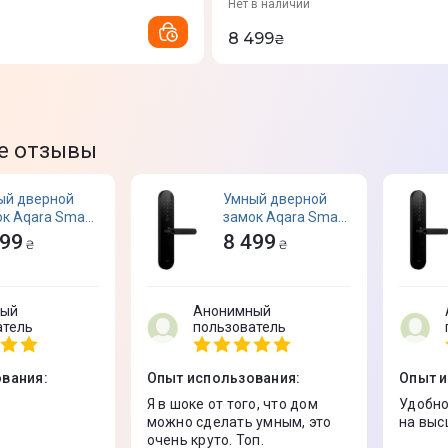
Нет в наличии
8 499
₴
е отзывы
ый дверной
Умный дверной
к Aqara Smart
замок Aqara Smart
 Lock N100
Door Lock N100
499
8 499
₴
₴
S16LM (EU
ZNMS16LM (EU
ion)
version)
ный
Анонимный
атель
пользователь
ования
:
Опыт использования
:
Опыт 
Я в шоке от того, что дом
Удобно
можно сделать умным, это
на выс
очень круто. Топ.