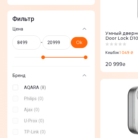
Фильтр
Цена
Умный дверно
Door Lock D
-
Ok
1 049 ₴
Кешбэк
20 999
₴
Бренд
AQARA
(
8
)
Philips
(
0
)
Ajax
(
0
)
U-Prox
(
0
)
TP-Link
(
0
)