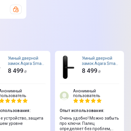
Умный дверной
Умный дверной
замок Aqara Smart
замок Aqara Smart
Door Lock N100
Door Lock N100
8 499
8 499
₴
₴
ZNMS16LM (EU
ZNMS16LM (EU
version)
version)
Анонимный
Анонимный
пользователь
пользователь
использования
:
Опыт использования
:
е устройство, защита
Очень удобно! Можно забыть
шем уровне
про ключи. Палец
определяет без проблем,