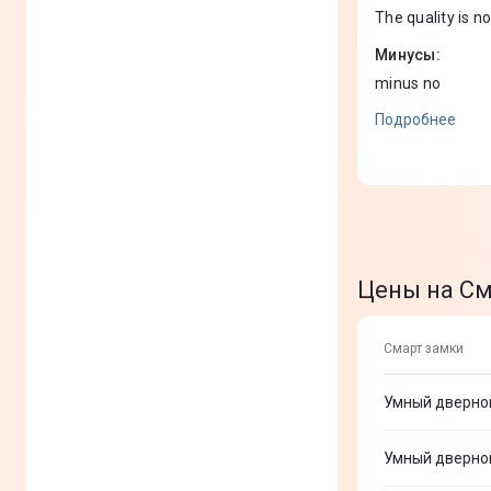
кнопка
The quality is n
fake
Центр системы
(
+
1
)
Минусы
:
безопасности
minus no
Умный замок
(
8
)
Подробнее
Цены на См
Смарт замки
Умный дверной
Умный дверной