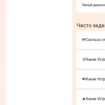
Умный дверной
Часто зада
💸Сколько ст
Стоимость то
Умный дат
🛒Какие Устр
Ajax Keypa
Датчик при
Самые лучши
Умный дат
📢Какие Уст
Ajax Keypa
Датчик при
На сегодня 
Умный дат
🔥Какие Устр
Ajax Keypa