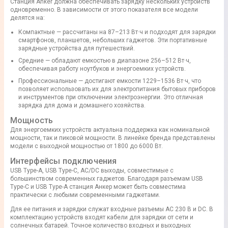
Станция Anker должна обеспечивать зарядку нескольких устройств
одновременно. В зависимости от этого показателя все модели
делятся на:
Компактные — рассчитаны на 87–213 Вт·ч и подходят для зарядки
смартфонов, планшетов, небольших гаджетов. Эти портативные
зарядные устройства для путешествий.
Средние — обладают емкостью в диапазоне 256–512 Вт·ч,
обеспечивая работу ноутбуков и энергоемких устройств.
Профессиональные — достигают емкости 1229–1536 Вт·ч, что
позволяет использовать их для электропитания бытовых приборов
и инструментов при отключении электроэнергии. Это отличная
зарядка для дома и домашнего хозяйства.
Мощность
Для энергоемких устройств актуальна поддержка как номинальной
мощности, так и пиковой мощности. В линейке бренда представлены
модели с выходной мощностью от 1800 до 6000 Вт.
Интерфейсы подключения
USB Type-A, USB Type-C, AC/DC выходы, совместимые с
большинством современных гаджетов. Благодаря разъемам USB
Type-C и USB Type-A станция Анкер может быть совместима
практически с любыми современными гаджетами.
Для ее питания и зарядки служат входные разъемы AC 230 В и DC. В
комплектацию устройств входят кабели для зарядки от сети и
солнечных батарей. Точное количество входных и выходных