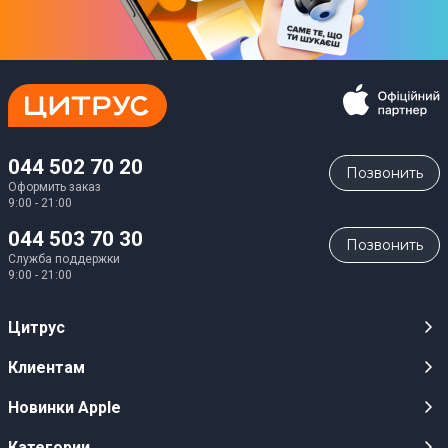
044 502 70 20
Позвонить
Оформить заказ
9:00 - 21:00
044 503 70 30
Позвонить
Служба поддержки
9:00 - 21:00
Цитрус
Карьера
Клиентам
Магазины
Публичные оферты
Новинки Apple
Для СМИ
Видеообзоры
iPhone 17
Категории