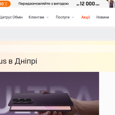
Цитрус Обмін
Клієнтам
Послуги
Акції
Новини
s в Дніпрі