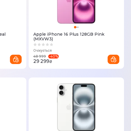
eal
Apple iPhone 16 Plus 128GB Pink
(MXVW3)
Очікується
-
40
%
48 999
29 299
₴