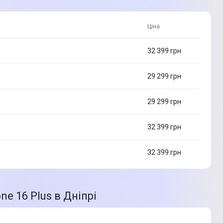
Ціна
32 399
грн
29 299
грн
29 299
грн
32 399
грн
32 399
грн
e 16 Plus в Дніпрі