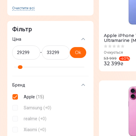
Очистити всi
Фільтр
Apple iPhone 
Ціна
Ultramarine (
-
Ok
Очікується
-
40
%
53 999
32 399
₴
Бренд
Apple
(
15
)
Samsung
(
+
0
)
realme
(
+
0
)
Xiaomi
(
+
0
)