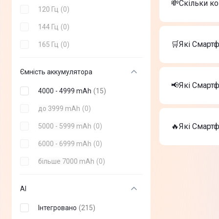
💸Скільки к
120 Гц
(
0
)
Вартість тов
144 Гц
(
0
)
Apple iPho
🛒Які Смартф
165 Гц
(
0
)
Apple iPho
Смартфон O
Найкращі Сма
Ємність аккумулятора
Apple iPho
📢Які Смарт
4000 - 4999 mAh
(
15
)
Apple iPho
Смартфон O
На сьогодні
до 3999 mAh
(
0
)
Apple iPho
🔥Які Смартф
5000 - 5999 mAh
(
0
)
Apple iPho
Смартфон O
6000 - 6999 mAh
(
0
)
ТОП-3 дороги
більше 7000 mAh
(
0
)
Apple iPho
Apple iPho
Смартфон O
AI
Інтегровано
(
215
)