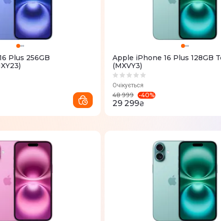
16 Plus 256GB
Apple iPhone 16 Plus 128GB T
MXY23)
(MXVY3)
Очікується
-
40
%
48 999
29 299
₴