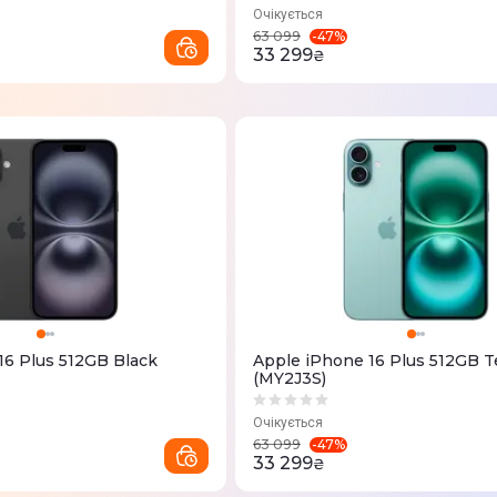
Очікується
-
47
%
63 099
33 299
₴
16 Plus 512GB Black
Apple iPhone 16 Plus 512GB T
(MY2J3S)
Очікується
-
47
%
63 099
33 299
₴