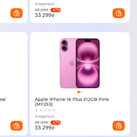
Очікується
-
47
%
63 099
33 299
₴
eal
Apple iPhone 16 Plus 512GB Pink
(MY253)
Очікується
-
47
%
63 099
33 299
₴