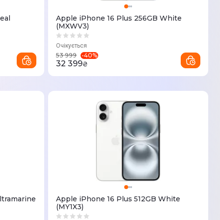
eal
Apple iPhone 16 Plus 256GB White
(MXWV3)
Очікується
-
40
%
53 999
32 399
₴
ltramarine
Apple iPhone 16 Plus 512GB White
(MY1X3)