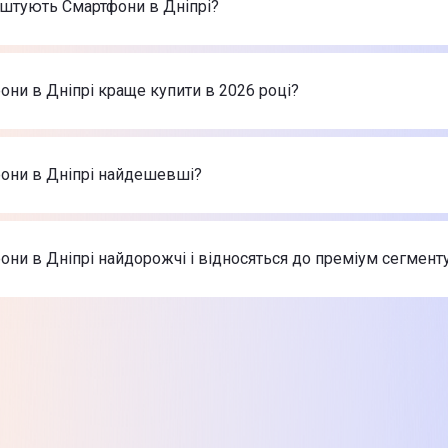
оштують Смартфони в Дніпрі?
арів в категорії Смартфони в Дніпрі в інтернет-магазині Цит
ne 17 Pro Max 256GB Silver (MFYM4)
-
66 999 ₴
они в Дніпрі краще купити в 2026 році?
ne Air 256GB Sky Blue (MG2P4)
-
46 999 ₴
nePlus 15 16/512GB Infinite Black (EU)
-
56 999 ₴
ртфони в Дніпрі в 2026 році на думку інтернет-магазину Ц
ne 17 Pro Max 256GB Silver (MFYM4)
-
66 999 ₴
фони в Дніпрі найдешевші?
ne Air 256GB Sky Blue (MG2P4)
-
46 999 ₴
nePlus 15 16/512GB Infinite Black (EU)
-
56 999 ₴
 найдешевші Смартфони в Дніпрі
ne 17 Pro Max 256GB Silver (MFYM4)
-
66 999 ₴
они в Дніпрі найдорожчі і відносяться до преміум сегмент
ne Air 256GB Sky Blue (MG2P4)
-
46 999 ₴
nePlus 15 16/512GB Infinite Black (EU)
-
56 999 ₴
х товарів з категорії Смартфони в Дніпрі в Цитрусі
ne 17 Pro Max 256GB Silver (MFYM4)
-
66 999 ₴
ne Air 256GB Sky Blue (MG2P4)
-
46 999 ₴
nePlus 15 16/512GB Infinite Black (EU)
-
56 999 ₴