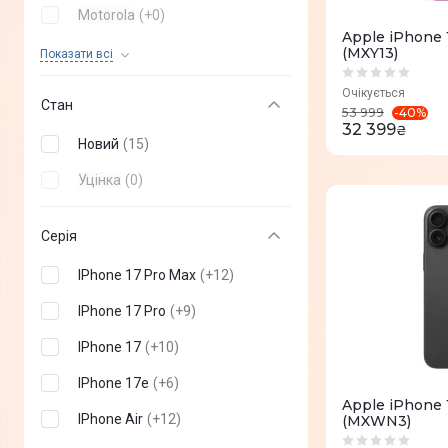
Motorola
(
+
0
)
Apple iPhone 
OPPO
(
+
0
)
(MXY13)
Показати всi
OnePlus
(
+
0
)
Очікується
Стан
-
40
%
53 999
Poco
(
+
0
)
32 399
₴
Новий
(
15
)
Infinix
(
+
0
)
Уцінка
(
0
)
TECNO mobile
(
+
0
)
Nothing Phone
(
+
0
)
Серія
Sony
(
+
0
)
IPhone 17 Pro Max
(
+
12
)
Vertu
(
+
0
)
IPhone 17 Pro
(
+
9
)
Sigma
(
+
0
)
IPhone 17
(
+
10
)
DOOGEE
(
+
0
)
IPhone 17e
(
+
6
)
Apple iPhone 
ZTE
(
+
0
)
IPhone Air
(
+
12
)
(MXWN3)
Oukitel
(
+
0
)