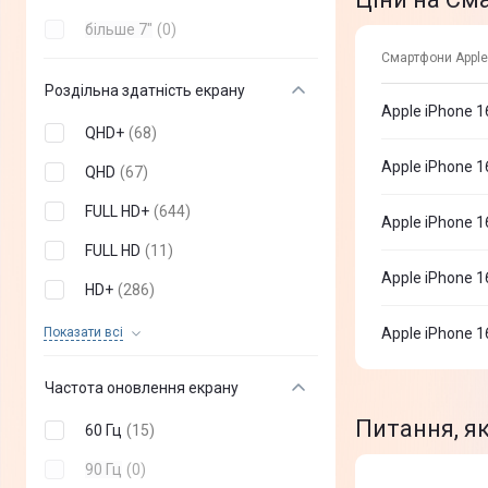
більше 7"
(
0
)
Смартфони Apple 
Роздільна здатність екрану
Apple iPhone 1
QHD+
(
68
)
Apple iPhone 1
QHD
(
67
)
FULL HD+
(
644
)
Apple iPhone 1
FULL HD
(
11
)
Apple iPhone 1
HD+
(
286
)
HD
(
18
)
Показати всi
Apple iPhone 1
Частота оновлення екрану
Питання, як
60 Гц
(
15
)
90 Гц
(
0
)