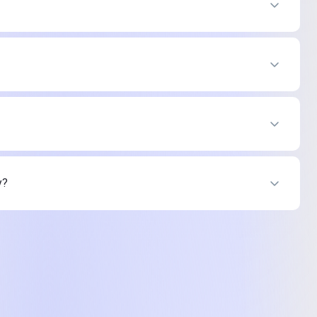
рус
итрус
у?