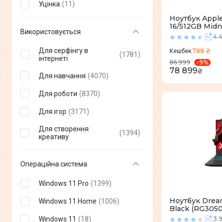
Уцінка
(
11
)
2E
(
90
)
Ноутбук Apple
16/512GB Mid
Prestigio
(
5
)
Використовується
4.
Honor
(
1
)
Для серфінгу в
788 ₴
Кешбек
(
1781
)
інтернеті
-
9
%
86 999
Haier
(
6
)
78 899
₴
Для навчання
(
4070
)
Thomson
(
10
)
Для роботи
(
8370
)
Gigabyte
(
44
)
Для ігор
(
3171
)
Vinga
(
22
)
Для створення
(
1394
)
Durabook
(
13
)
креативу
Pixus
(
5
)
Операційна система
AGN
(
5
)
Windows 11 Pro
(
1399
)
Mechrevo
(
2
)
Ноутбук Drea
Windows 11 Home
(
1006
)
CHUWI INNOVATION
Black (RG3050
(
10
)
LIMITED
Windows 11
(
18
)
3.