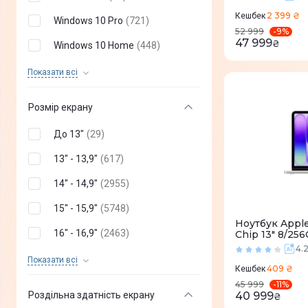
realme
(
2
)
2 399 ₴
Кешбек
Windows 10 Pro
(
721
)
-
9
%
52 999
Xiaomi
(
9
)
47 999
₴
Windows 10 Home
(
448
)
Huawei
(
15
)
Windows 10
(
7
)
Показати всi
MacOS Tahoe
(
62
)
Розмір екрану
MacOS Sequoia
(
70
)
До 13"
(
29
)
MacOS Sonoma
(
42
)
13" - 13,9"
(
617
)
macOS Ventura
(
5
)
14" - 14,9"
(
2955
)
macOS Monterey
(
13
)
15" - 15,9"
(
5748
)
macOS Big Sur
(
4
)
Ноутбук Appl
16" - 16,9"
(
2463
)
Chip 13" 8/25
Chrome OS
(
60
)
4.
17" - 17,9"
(
1044
)
Показати всi
Ubuntu
(
21
)
409 ₴
Кешбек
18" - 18,9"
(
143
)
-
11
%
45 999
Linux
(
435
)
Роздільна здатність екрану
40 999
₴