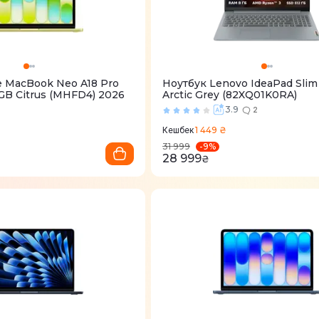
e MacBook Neo A18 Pro
Ноутбук Lenovo IdeaPad Sli
6GB Citrus (MHFD4) 2026
Arctic Grey (82XQ01K0RA)
2
3.9
2
1 449 ₴
Кешбек
-
9
%
31 999
28 999
₴