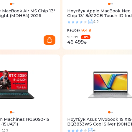
 MacBook Air M5 Chip 13"
Ноутбук Apple MacBook Neo 
night (MDHE4) 2026
Chip 13" 8/512GB Touch ID Ind
(MHFG4) 2026
4
4.2
464 ₴
Кешбек
-
11
%
51 999
46 499
₴
m Machines RG3050-15
Ноутбук Asus Vivobook 15 X1
-15UA71)
BQ3833WS Cool Silver (90NB
M01D90)
9
4.1
2