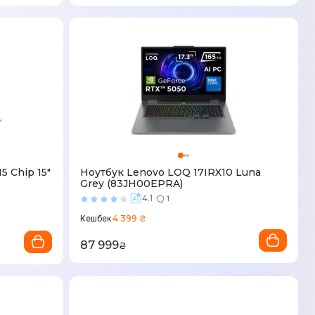
5 Chip 15"
Ноутбук Lenovo LOQ 17IRX10 Luna
Grey (83JH00EPRA)
4.1
1
4 399 ₴
Кешбек
87 999
₴