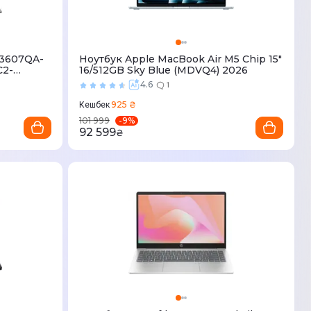
S3607QA-
Ноутбук Apple MacBook Air M5 Chip 15"
C2-
16/512GB Sky Blue (MDVQ4) 2026
4.6
1
925 ₴
Кешбек
-
9
%
101 999
92 599
₴