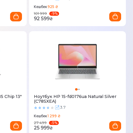
925 ₴
Кешбек
-
9
%
101 999
92 599
₴
5 Chip 13"
Ноутбук HP 15-fd0176ua Natural Silver
(C78SXEA)
3.7
1 299 ₴
Кешбек
-
5
%
27 499
25 999
₴