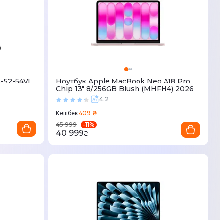
5-52-54VL
Ноутбук Apple MacBook Neo A18 Pro
Chip 13" 8/256GB Blush (MHFH4) 2026
4.2
409 ₴
Кешбек
-
11
%
45 999
40 999
₴