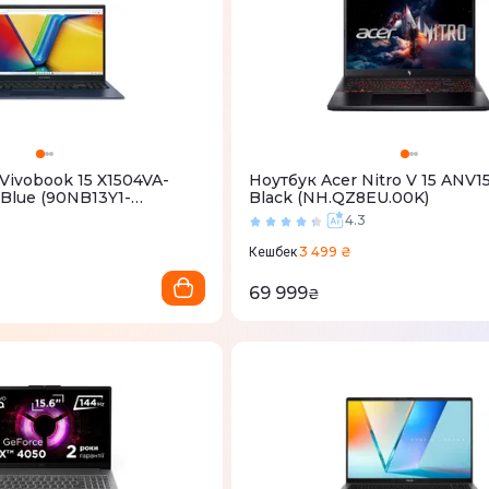
Vivobook 15 X1504VA-
Ноутбук Acer Nitro V 15 ANV1
Blue (90NB13Y1-
Black (NH.QZ8EU.00K)
4.3
3 499 ₴
Кешбек
69 999
₴