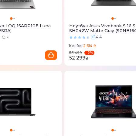
vo LOQ 15ARP10E Luna
Ноутбук Asus Vivobook S 16 
ESRA)
SH042W Matte Gray (90NB16
M002X0)
2
4.4
2
2 614 ₴
Кешбек
-
2
%
53 499
52 299
₴