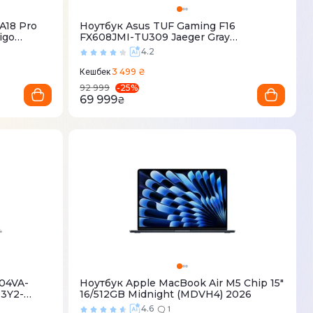
A18 Pro
Ноутбук Asus TUF Gaming F16
igo
FX608JMI-TU309 Jaeger Gray
(90NR0NB1-M00H80)
4.2
3 499 ₴
Кешбек
-
25
%
92 999
69 999
₴
504VA-
Ноутбук Apple MacBook Air M5 Chip 15"
13Y2-
16/512GB Midnight (MDVH4) 2026
4.6
1