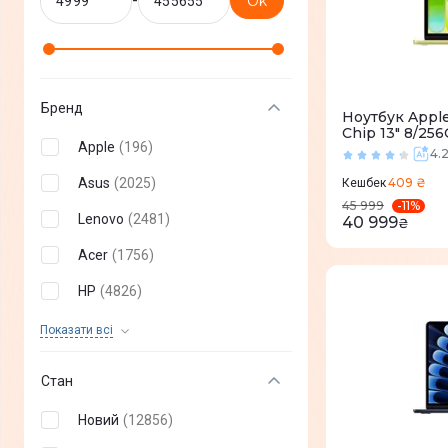
-
Ok
Бренд
Ноутбук Appl
Chip 13" 8/25
Apple
(
196
)
4.
Asus
(
2025
)
409 ₴
Кешбек
-
11
%
45 999
Lenovo
(
2481
)
40 999
₴
Acer
(
1756
)
HP
(
4826
)
Dell
(
628
)
Показати всi
MSI
(
374
)
Стан
Dream Machines
(
449
)
Новий
(
12856
)
Microsoft
(
23
)