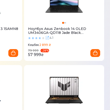
m 3 15AMN8
Ноутбук Asus Zenbook 14 OLED
UM3406GA-QD118 Jade Black
(90NB17R1-M009W0)
4.1
2 899 ₴
Кешбек
-
28
%
79 999
57 999
₴