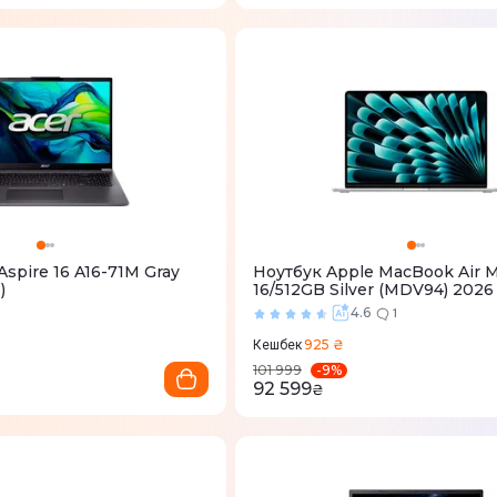
Aspire 16 A16-71M Gray
Ноутбук Apple MacBook Air M
)
16/512GB Silver (MDV94) 2026
4.6
1
925 ₴
Кешбек
-
9
%
101 999
92 599
₴