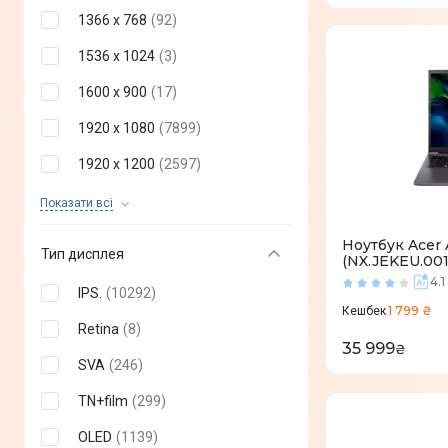
Без ОС
(
8303
)
1366 x 768
(
92
)
1536 х 1024
(
3
)
1600 x 900
(
17
)
1920 x 1080
(
7899
)
1920 x 1200
(
2597
)
1920 x 1280
(
45
)
Показати всi
2048 x 1536
(
1
)
Ноутбук Acer 
Тип дисплея
(NX.JEKEU.001
2160 x 1350
(
4
)
4.1
IPS.
(
10292
)
2160 x 1440
(
7
)
1 799 ₴
Кешбек
Retina
(
8
)
2256 x 1504
(
28
)
35 999
₴
SVA
(
246
)
2496 x 1664
(
8
)
TN+film
(
299
)
2520 x 1680
(
2
)
OLED
(
1139
)