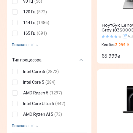
90 Гц
(
56
)
3300 x 2200
(
5
)
120 Гц
(
872
)
3840 x 2160
(
131
)
144 Гц
(
1486
)
Ноутбук Leno
3840 x 2400
(
123
)
Grey (83S000
165 Гц
(
691
)
4.
3240 x 2160
(
0
)
300 Гц
(
56
)
3 299 ₴
Показати всi
Кешбек
360 Гц
(
10
)
65 999
₴
Тип процесора
250 Гц
(
14
)
Intel Core i5
(
2872
)
180 Гц
(
76
)
Intel Core 5
(
284
)
200 Гц
(
4
)
AMD Ryzen 5
(
1297
)
240 Гц
(
487
)
Intel Core Ultra 5
(
442
)
AMD Ryzen AI 5
(
73
)
Intel Core i7
(
2515
)
Показати всi