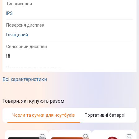
Тип дисплея
IPS
Поверхня дисплея
Глянцевий
Сенсорний дисплей
Ні
Частота оновлення екрану
60 Гц
Всі характеристики
Яскравість
500 кд/м²
Товари, які купують разом
Чохли та сумки для ноутбуків
Портативні батареї
Процесор
Тип процесора