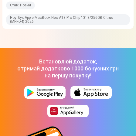
HDMI
Стан: Новий
Ні
Ноутбук Apple MacBook Neo A18 Pro Chip 13" 8/256GB Citrus
(MHFD4) 2026
Роз'єм для карт SD/SDHC/SDXC
Ні
Роз'єм для навушників 3.5 мм
Так
Встановлюй додаток,
LAN роз'єм (RJ45)
отримай додатково 1000 бонусних грн
на першу покупку!
Ні
Додаткові характеристики
Вбудована web-камера
Так
Вбудований мікрофон