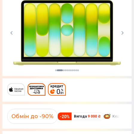
Обмін до -90%
-
20
%
Вигода
9 000 ₴
Кешбек
369