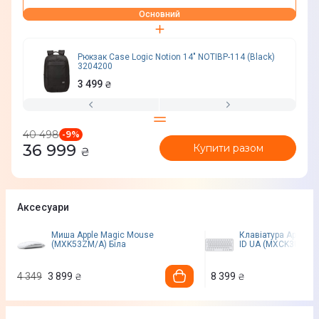
Основний
Рюкзак Case Logic Notion 14" NOTIBP-114 (Black)
3204200
3 499
₴
40 498
-
9
%
36 999
Купити разом
₴
Аксесуари
Миша Apple Magic Mouse
Клавіатура Apple M
(MXK53ZM/A) Бiла
ID UA (MXCK3UA/A)
4 349
3 899
8 399
₴
₴