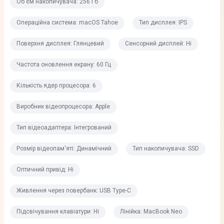
Об'єм накопичувача: 256 Гб
Операційна система: macOS Tahoe
Тип дисплея: IPS
Операційна система
Поверхня дисплея: Глянцевий
Сенсорний дисплей: Ні
Операційна система
macOS Tahoe
Частота оновлення екрану: 60 Гц
Кількість ядер процесора: 6
Iнтерфейси
Виробник відеопроцесора: Apple
Bluetooth
Тип відеоадаптера: Інтегрований
Bluetooth 6.0
Розмір відеопам'яті: Динамічний
Тип накопичувача: SSD
Wi-Fi
802.11ax
Оптичний привід: Ні
Роз'єми USB
Живлення через повербанк: USB Type-C
1 х USB 3 (USB-C)
Підсвічування клавіатури: Ні
Лінійка: MacBook Neo
1 х USB 2 (USB-C)