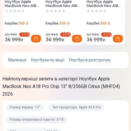
Об'єм накопичувача
Ноутбук Apple
Ноутбук Apple
Ноутбук Apple
MacBook Neo A18
MacBook Neo A18
MacBook Neo A18
256 Гб
Pro Chip 13"
Pro Chip 13"
Pro Chip 13"
8/256GB Indigo
8/256GB Blush
8/256GB Silver
(MHFF4) 2026
(MHFH4) 2026
(MHFA4) 2026
Тип накопичувача
369 ₴
369 ₴
369 ₴
Кешбек
Кешбек
Кешбек
SSD
-
20
%
-
20
%
-
20
%
45 999
45 999
45 999
36 999
36 999
36 999
₴
₴
₴
Графічні можливості
Відеопроцесор
Маленькі
Ноутбуки по акції
Ноутбук в розстрочку
Apple 5-ядерний
Найпопулярніші запити в категорії Ноутбук Apple
Виробник відеопроцесора
MacBook Neo A18 Pro Chip 13" 8/256GB Citrus (MHFD4)
Apple
2026
Тип відеоадаптера
Розмір екрану: 13"
Тип процесора: Apple A18 Pro
Інтегрований
Розмір оперативної пам'яті: 8 Гб
Розмір відеопам'яті
Динамічний