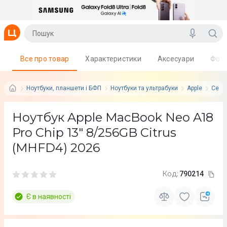
Все про товар
Характеристики
Аксесуари
Фот
Ноутбуки, планшети і БФП
Ноутбуки та ультрабуки
Apple
Серія
Ноутбук Apple MacBook Neo A18
Pro Chip 13" 8/256GB Citrus
(MHFD4) 2026
Код:
790214
Є в наявності