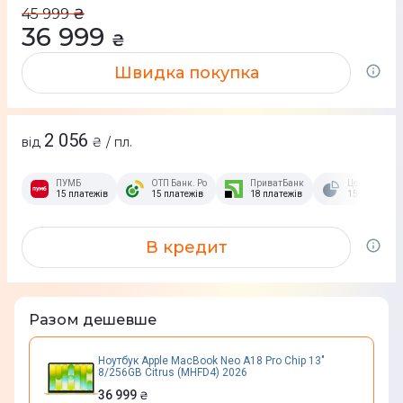
45 999
₴
36 999
₴
Швидка покупка
2 056
від
₴ / пл.
ПУМБ
ОТП Банк. Розстрочка Скибочка.
ПриватБанк
Це Розстроч
15 платежів
15 платежів
18 платежів
15 платежів
В кредит
Разом дешевше
Ноутбук Apple MacBook Neo A18 Pro Chip 13"
8/256GB Citrus (MHFD4) 2026
36 999
₴