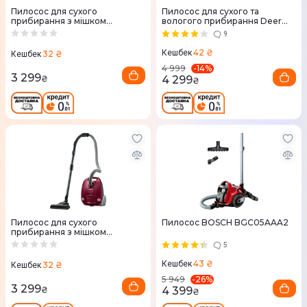
Пилосос для сухого
Пилосос для сухого та
прибирання з мішком
вологого прибирання Deerma
Samsung VCC41U1V3A/UK
Vacuum Cleaner (Wet and Dry)
9
TJ200
42 ₴
Кешбек
32 ₴
Кешбек
-
14
%
4 999
3 299
₴
4 299
₴
Пилосос для сухого
Пилосос BOSCH BGC05AAA2
прибирання з мішком
Samsung VCC41U1V3P/UK
5
43 ₴
Кешбек
32 ₴
Кешбек
-
26
%
5 949
3 299
₴
4 399
₴