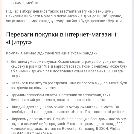
килимів, меблів.
Під час вибору девайса також звертайте увагу на рівень шуму.
Найкраще вибирати моделі з показниками від 60 до 80 Дб. Зручно,
якщо пилосос має складну ручку, так його буде простіше зберігати.
Переваги покупки в інтернет-магазині
«Цитрус»
Компанія займає лідируючі позиції в Україні завдяки:
Вигідним умовам покупки. Кожен клієнт отримує бонуси у вигляді
кешбеку в розмірі 1% від вартості товару. Розмір кешбеку може бути
збільшений до 4% після досягнення суми замовлень 100 000 грн
на рік.
Наявності кредиту та розстрочки. Ціна пилососа в Дніпрі може бути
розділена на кілька частин.
Зручним способам оплати. Доступний як готівковий, так і
безготівковий розрахунок, оплата карткою і післяплата.
Швидкій доставці. Є самовивіз із чотирьох магазинів міста. За
необхідності товар доставляється «Новою Поштою» в інші регіони.
Широкому асортименту. Офіційна співпраця з брендами дає змогу
надати великий вибір продукції. У каталозі розміщено понад 200
моделей від таких гігантів як Rowenta, Samsung, BOSCH, Philips,
THOMAS, Kärcher і Miele.