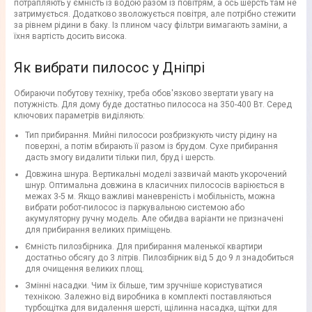
потрапляють у ємність із водою разом із повітрям, а ось шерсть там не
затримується. Додатково зволожується повітря, але потрібно стежити
за рівнем рідини в баку. Із плином часу фільтри вимагають заміни, а
їхня вартість досить висока.
Як вибрати пилосос у Дніпрі
Обираючи побутову техніку, треба обов'язково звертати увагу на
потужність. Для дому буде достатньо пилососа на 350-400 Вт. Серед
ключових параметрів виділяють:
Тип прибирання. Мийні пилососи розбризкують чисту рідину на
поверхні, а потім вбирають її разом із брудом. Сухе прибирання
дасть змогу видалити тільки пил, бруд і шерсть.
Довжина шнура. Вертикальні моделі зазвичай мають укорочений
шнур. Оптимальна довжина в класичних пилососів варіюється в
межах 3-5 м. Якщо важливі маневреність і мобільність, можна
вибрати робот-пилосос із паркувальною системою або
акумуляторну ручну модель. Але обидва варіанти не призначені
для прибирання великих приміщень.
Ємність пилозбірника. Для прибирання маленької квартири
достатньо обсягу до 3 літрів. Пилозбірник від 5 до 9 л знадобиться
для очищення великих площ.
Змінні насадки. Чим їх більше, тим зручніше користуватися
технікою. Залежно від виробника в комплекті поставляються
турбощітка для видалення шерсті, щілинна насадка, щітки для