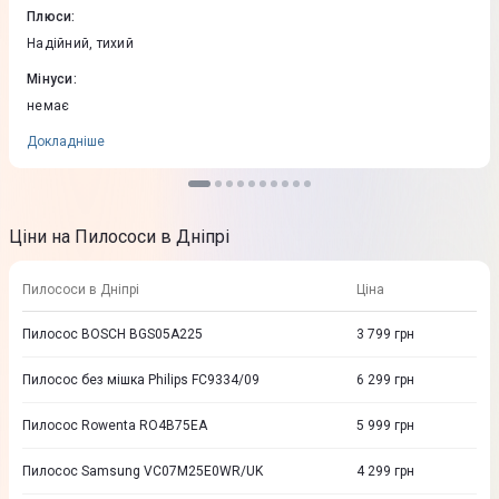
Плюси
:
Надійний, тихий
Мінуси
:
немає
Докладніше
Ціни на Пилососи в Дніпрі
Пилососи в Дніпрі
Ціна
Пилосос BOSCH BGS05A225
3 799
грн
Пилосос без мішка Philips FC9334/09
6 299
грн
Пилосос Rowenta RO4B75EA
5 999
грн
Пилосос Samsung VC07M25E0WR/UK
4 299
грн