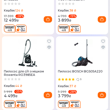
124 ₴
38 ₴
Кешбек
Кешбек
-
28
%
-
19
%
17 399
4 799
12 499
3 899
₴
₴
Пилосос для с/п з мішком
Пилосос BOSCH BGS05A220
Rowenta RO3985EA
9
44 ₴
37 ₴
Кешбек
Кешбек
-
25
%
-
28
%
5 999
5 299
4 499
3 799
₴
₴