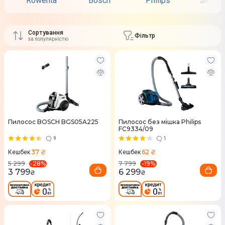
Rowenta
Bosch
Philips
Samsu
Сортування
Фільтр
за популярністю
Пилосос BOSCH BGS05A225
Пилосос без мішка Philips
FC9334/09
9
1
37 ₴
62 ₴
Кешбек
Кешбек
-
28
%
-
19
%
5 299
7 799
3 799
6 299
₴
₴