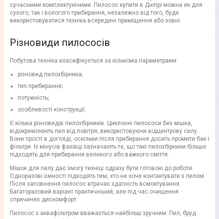
сучасними комплектуючими. Пилосос купити в Дніпрі можна як для
сухого, так і вологого прибирання, незалежно від того, буде
використовуватися техніка всередині приміщення або зовні.
Різновиди пилососів
Побутова техніка класифікується за кількома параметрами:
різновид пилозбірника;
тип прибирання;
потужність;
особливості конструкції.
Є кілька різновидів пилозбірників. Циклонні пилососи без мішка,
відокремлюють пил від повітря, використовуючи відцентрову силу.
Вони прості в догляді, оскільки після прибирання досить промити бак і
фільтри. Із мінусів фахівці зазначають те, що такі пилозбірники більше
підходять для прибирання великого або важкого сміття.
Мішок для пилу дає змогу техніці одразу бути готовою до роботи.
Одноразові ємності підходять тим, хто не хоче контактувати з пилом.
Після заповнення пилосос втрачає здатність всмоктування.
Багаторазовий варіант практичніший, але під час очищення
спричиняє дискомфорт.
Пилосос з аквафільтром вважається найбільш зручним. Пил, бруд