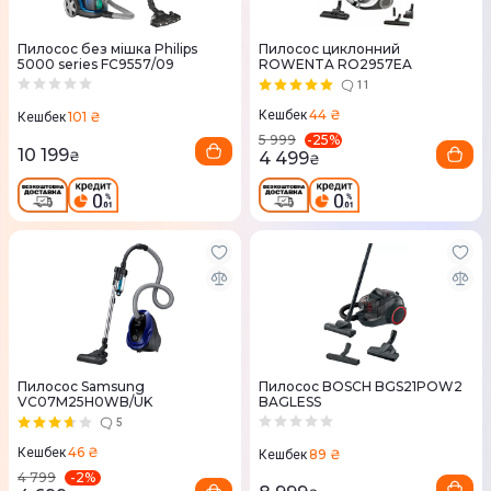
Пилосос без мішка Philips
Пилосос циклонний
5000 series FC9557/09
ROWENTA RO2957EA
11
44 ₴
Кешбек
101 ₴
Кешбек
-
25
%
5 999
10 199
₴
4 499
₴
Пилосос Samsung
Пилосос BOSCH BGS21POW2
VC07M25H0WB/UK
BAGLESS
5
46 ₴
Кешбек
89 ₴
Кешбек
-
2
%
4 799