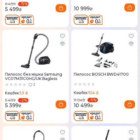
-
15
%
6 499
10 999
5 499
₴
₴
Пилосос без мішка Samsung
Пилосос BOSCH BWD41700
VC07M31C0HG/UK Bagless
2
104 ₴
53 ₴
Кешбек
Кешбек
-
5
%
-
2
%
11 049
5 499
10 499
5 399
₴
₴