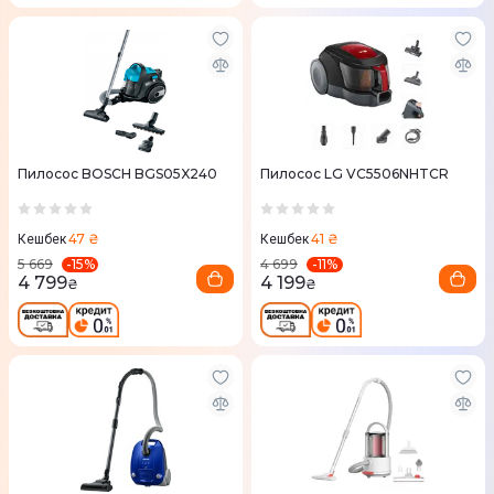
Пилосос BOSCH BGS05X240
Пилосос LG VC5506NHTCR
47 ₴
41 ₴
Кешбек
Кешбек
-
15
%
-
11
%
5 669
4 699
4 799
4 199
₴
₴