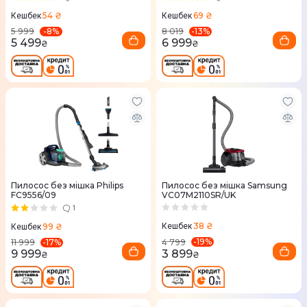
54 ₴
69 ₴
Кешбек
Кешбек
-
8
%
-
13
%
5 999
8 019
5 499
6 999
₴
₴
Пилосос без мішка Philips
Пилосос без мішка Samsung
FC9556/09
VC07M2110SR/UK
1
38 ₴
99 ₴
Кешбек
Кешбек
-
19
%
-
17
%
4 799
11 999
3 899
9 999
₴
₴