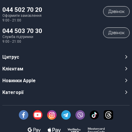
044 502 70 20
Дзвiнок
Оформити замовлення
9:00 - 21:00
044 503 70 30
Дзвiнок
Служба підтримки
9:00 - 21:00
Цитрус
Кар’єра
Клієнтам
Магазини
Публічні оферти
Новинки Apple
Для ЗМІ
Відеоогляди
iPhone 17
Категорії
Оптовим клієнтам
Акції, розіграші, призи
iPhone 17 Pro
Аудіо
Служба підтримки клієнтів
Інструкції та прошивки
iPhone 17 Pro Max
Техніка Apple
Про Компанію
Доставка
iPhone Air
Смартфони
Новини
Оплата
AirPods Pro 3
Техніка для кухні
Безготівковий розрахунок