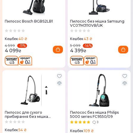
Пилосос Bosch BGBS2LB1
Пилосос без мішка Samsung
VC07M3110VB/UK
40 ₴
43 ₴
Кешбек
Кешбек
-
11
%
-
14
%
4 599
5 099
4 099
4 399
₴
₴
Пилосос для сухого
Пилосос без мішка Philips
прибирання без мішка
5000 series FC9550/09
Rowenta RO4B25EA
3
54 ₴
Кешбек
109 ₴
Кешбек