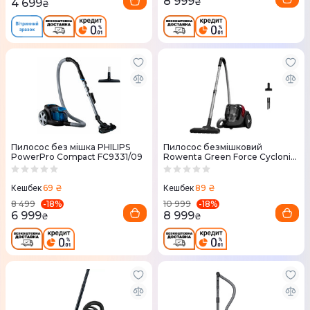
8 999
4 699
₴
₴
Пилосос без мішка PHILIPS
Пилосос безмішковий
PowerPro Compact FC9331/09
Rowenta Green Force Cyclonic
Max RO7B13EA
69 ₴
89 ₴
Кешбек
Кешбек
-
18
%
-
18
%
8 499
10 999
6 999
8 999
₴
₴