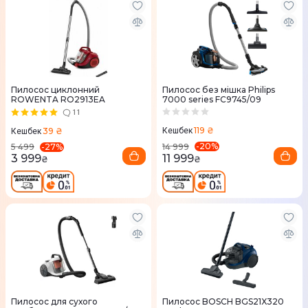
Пилосос циклонний
Пилосос без мішка Philips
ROWENTA RO2913EA
7000 series FC9745/09
11
119 ₴
39 ₴
Кешбек
Кешбек
-
20
%
-
27
%
14 999
5 499
11 999
3 999
₴
₴
Пилосос для сухого
Пилосос BOSCH BGS21X320