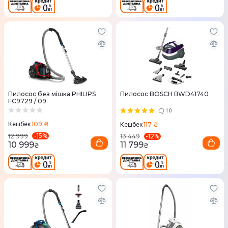
Пилосос без мішка PHILIPS
Пилосос BOSCH BWD41740
FC9729 / 09
10
109 ₴
117 ₴
Кешбек
Кешбек
-
15
%
-
12
%
12 999
13 449
10 999
11 799
₴
₴