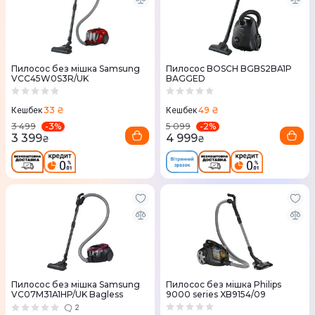
Пилосос без мішка Samsung
Пилосос BOSCH BGBS2BA1P
VCC45W0S3R/UK
BAGGED
33 ₴
49 ₴
Кешбек
Кешбек
-
3
%
-
2
%
3 499
5 099
3 399
4 999
₴
₴
Пилосос без мішка Samsung
Пилосос без мішка Philips
VC07M31A1HP/UK Bagless
9000 series XB9154/09
2