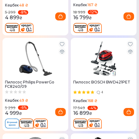
167 ₴
48 ₴
Кешбек
Кешбек
-
12
%
-
8
%
18 999
5 299
16 799
4 899
₴
₴
Пилосос Philips PowerGo
Пилосос BOSCH BWD421PET
FC8240/09
4
49 ₴
168 ₴
Кешбек
Кешбек
-
6
%
-
4
%
5 299
17 549
4 999
16 899
₴
₴