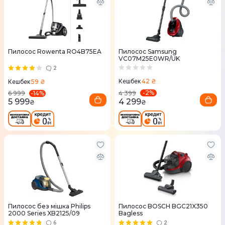
Пилосос Rowenta RO4B75EA
Пилосос Samsung
VC07M25E0WR/UK
2
42 ₴
59 ₴
Кешбек
Кешбек
-
2
%
-
14
%
4 399
6 999
4 299
5 999
₴
₴
Пилосос без мішка Philips
Пилосос BOSCH BGC21X350
2000 Series XB2125/09
Bagless
6
2