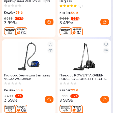
прибирання PHILIPS XB1111/10
Bagless
1
39 ₴
54 ₴
Кешбек
Кешбек
-
37
%
-
23
%
6 299
7 099
3 999
5 499
₴
₴
Пилосос без мішка Samsung
Пилосос ROWENTA GREEN
VCC45W0S36/UK
FORCE CYCLONIC EFFITECH+
RO7C66EA
33 ₴
99 ₴
Кешбек
Кешбек
-
3
%
-
17
%
3 499
11 999
3 399
9 999
₴
₴