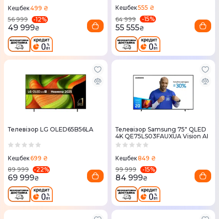
555 ₴
499 ₴
Кешбек
Кешбек
-
15
%
-
12
%
64 999
56 999
55 555
49 999
₴
₴
Телевізор LG OLED65B56LA
Телевізор Samsung 75" QLED
4K QE75LS03FAUXUA Vision AI
699 ₴
849 ₴
Кешбек
Кешбек
-
22
%
-
15
%
89 999
99 999
69 999
84 999
₴
₴