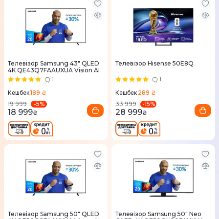
Телевізор Samsung 43" QLED
Телевізор Hisense 50E8Q
4K QE43Q7FAAUXUA Vision AI
1
1
189 ₴
289 ₴
Кешбек
Кешбек
-
5
%
-
15
%
19 999
33 999
18 999
28 999
₴
₴
Телевізор Samsung 50" QLED
Телевізор Samsung 50" Neo