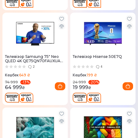
Телевізор Samsung 75" Neo
Телевізор Hisense 50E7Q
QLED 4K QE75QN70FAUXUA
MiniLED Vision AI
2
4
649 ₴
199 ₴
Кешбек
Кешбек
-
13
%
-
20
%
74 999
24 999
64 999
19 999
₴
₴