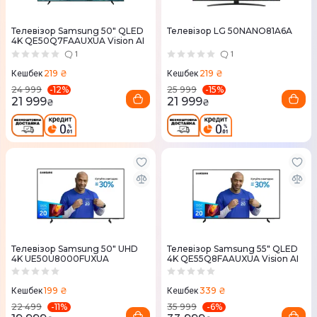
Телевізор Samsung 50" QLED
Телевізор LG 50NANO81A6A
4K QE50Q7FAAUXUA Vision AI
1
1
219 ₴
219 ₴
Кешбек
Кешбек
-
12
%
-
15
%
24 999
25 999
21 999
21 999
₴
₴
Телевізор Samsung 50" UHD
Телевізор Samsung 55" QLED
4K UE50U8000FUXUA
4K QE55Q8FAAUXUA Vision AI
199 ₴
339 ₴
Кешбек
Кешбек
-
11
%
-
6
%
22 499
35 999