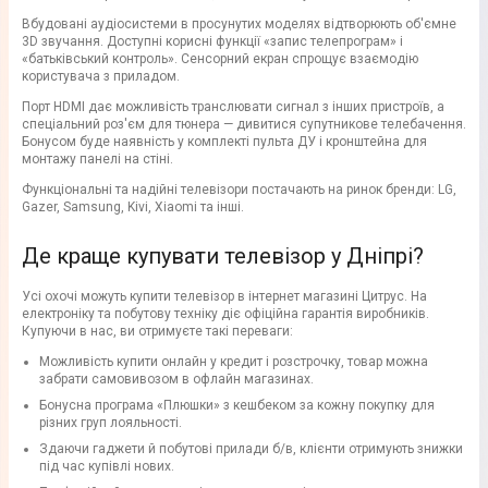
Вбудовані аудіосистеми в просунутих моделях відтворюють об'ємне
3D звучання. Доступні корисні функції «запис телепрограм» і
«батьківський контроль». Сенсорний екран спрощує взаємодію
користувача з приладом.
Порт HDMI дає можливість транслювати сигнал з інших пристроїв, а
спеціальний роз'єм для тюнера — дивитися супутникове телебачення.
Бонусом буде наявність у комплекті пульта ДУ і кронштейна для
монтажу панелі на стіні.
Функціональні та надійні телевізори постачають на ринок бренди: LG,
Gazer, Samsung, Kivi, Xiaomi та інші.
Де краще купувати телевізор у Дніпрі?
Усі охочі можуть купити телевізор в інтернет магазині Цитрус. На
електроніку та побутову техніку діє офіційна гарантія виробників.
Купуючи в нас, ви отримуєте такі переваги:
Можливість купити онлайн у кредит і розстрочку, товар можна
забрати самовивозом в офлайн магазинах.
Бонусна програма «Плюшки» з кешбеком за кожну покупку для
різних груп лояльності.
Здаючи гаджети й побутові прилади б/в, клієнти отримують знижки
під час купівлі нових.