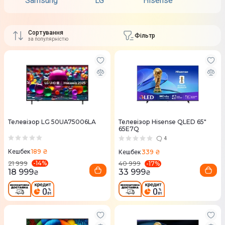
Samsung
LG
Hisense
TCL
Сортування
Фільтр
за популярністю
Телевізор LG 50UA75006LA
Телевізор Hisense QLED 65"
65E7Q
4
189 ₴
339 ₴
Кешбек
Кешбек
-
14
%
-
17
%
21 999
40 999
18 999
33 999
₴
₴