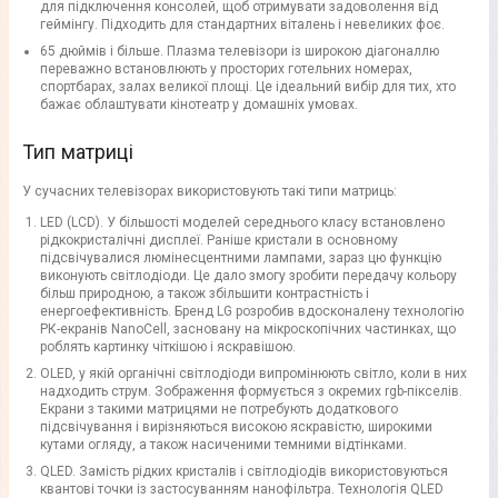
для підключення консолей, щоб отримувати задоволення від
геймінгу. Підходить для стандартних віталень і невеликих фоє.
65 дюймів і більше. Плазма телевізори із широкою діагоналлю
переважно встановлюють у просторих готельних номерах,
спортбарах, залах великої площі. Це ідеальний вибір для тих, хто
бажає облаштувати кінотеатр у домашніх умовах.
Тип матриці
У сучасних телевізорах використовують такі типи матриць:
LED (LCD). У більшості моделей середнього класу встановлено
рідкокристалічні дисплеї. Раніше кристали в основному
підсвічувалися люмінесцентними лампами, зараз цю функцію
виконують світлодіоди. Це дало змогу зробити передачу кольору
більш природною, а також збільшити контрастність і
енергоефективність. Бренд LG розробив вдосконалену технологію
РК-екранів NanoCell, засновану на мікроскопічних частинках, що
роблять картинку чіткішою і яскравішою.
OLED, у якій органічні світлодіоди випромінюють світло, коли в них
надходить струм. Зображення формується з окремих rgb-пікселів.
Екрани з такими матрицями не потребують додаткового
підсвічування і вирізняються високою яскравістю, широкими
кутами огляду, а також насиченими темними відтінками.
QLED. Замість рідких кристалів і світлодіодів використовуються
квантові точки із застосуванням нанофільтра. Технологія QLED