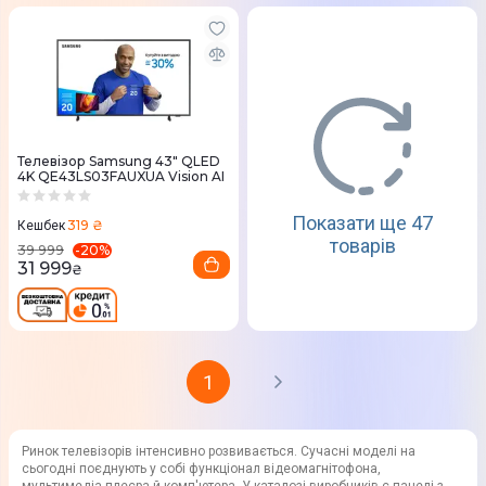
Телевізор Samsung 43" QLED
4K QE43LS03FAUXUA Vision AI
Показати ще 47
319 ₴
Кешбек
товарів
-
20
%
39 999
31 999
₴
1
Ринок телевізорів інтенсивно розвивається. Сучасні моделі на
сьогодні поєднують у собі функціонал відеомагнітофона,