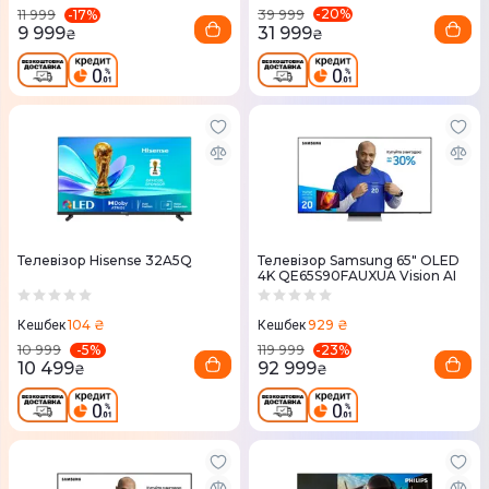
-
20
%
-
17
%
39 999
11 999
31 999
9 999
₴
₴
Телевізор Hisense 32A5Q
Телевізор Samsung 65" OLED
4K QE65S90FAUXUA Vision AI
104 ₴
929 ₴
Кешбек
Кешбек
-
5
%
-
23
%
10 999
119 999
10 499
92 999
₴
₴