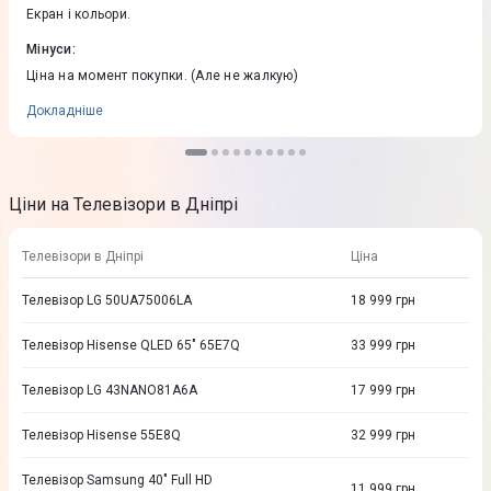
Екран і кольори.
Мінуси
:
Ціна на момент покупки. (Але не жалкую)
Докладніше
Ціни на Телевізори в Дніпрі
Телевізори в Дніпрі
Ціна
Телевізор LG 50UA75006LA
18 999
грн
Телевізор Hisense QLED 65" 65E7Q
33 999
грн
Телевізор LG 43NANO81A6A
17 999
грн
Телевізор Hisense 55E8Q
32 999
грн
Телевізор Samsung 40" Full HD
11 999
грн