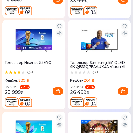
19 999
33 999
₴
₴
Телевізор Hisense 55E7Q
Телевізор Samsung 55" QLED
4K QE55Q7FAAUXUA Vision AI
4
1
239 ₴
264 ₴
Кешбек
Кешбек
-
14
%
-
5
%
27 999
27 999
23 999
26 499
₴
₴