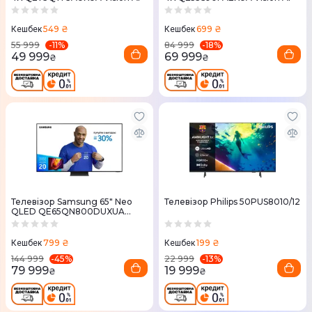
549 ₴
699 ₴
Кешбек
Кешбек
-
11
%
-
18
%
55 999
84 999
49 999
69 999
₴
₴
Телевізор Samsung 65" Neo
Телевізор Philips 50PUS8010/12
QLED QE65QN800DUXUA
MiniLED
799 ₴
199 ₴
Кешбек
Кешбек
-
45
%
-
13
%
144 999
22 999
79 999
19 999
₴
₴