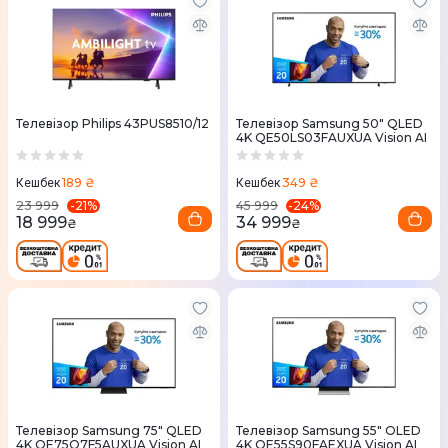
Телевізор Philips 43PUS8510/12
Телевізор Samsung 50" QLED
4K QE50LS03FAUXUA Vision AI
189 ₴
349 ₴
Кешбек
Кешбек
-
21
%
-
24
%
23 999
45 999
18 999
34 999
₴
₴
Телевізор Samsung 75" QLED
Телевізор Samsung 55" OLED
4K QE75Q7F5AUXUA Vision AI
4K QE55S90FAEXUA Vision AI