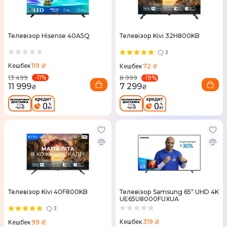
Телевізор Hisense 40A5Q
Телевізор Kivi 32H800KB
3
119 ₴
72 ₴
Кешбек
Кешбек
-
11
%
-
19
%
13 499
8 999
11 999
7 299
₴
₴
Телевізор Kivi 40F800KB
Телевізор Samsung 65" UHD 4K
UE65U8000FUXUA
3
319 ₴
99 ₴
Кешбек
Кешбек