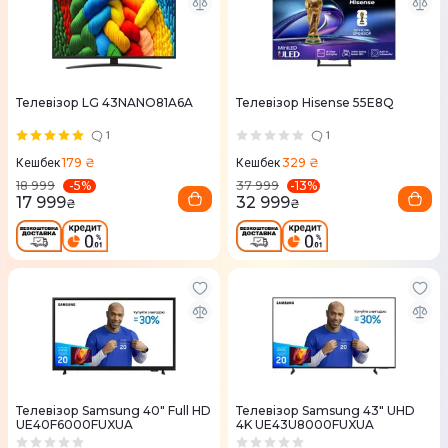
Телевізор LG 43NANO81A6A
Телевізор Hisense 55E8Q
1
1
179 ₴
329 ₴
Кешбек
Кешбек
-
5
%
-
13
%
18 999
37 999
17 999
32 999
₴
₴
Телевізор Samsung 40" Full HD
Телевізор Samsung 43" UHD
UE40F6000FUXUA
4K UE43U8000FUXUA