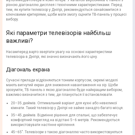
мультимедіа-плеєра й комп'ютера. У каталозі виробників є панелі з
різною діагоналлю дисплея і технічними характеристиками. Перед
тим, як купити телевізор у Дніпрі, рекомендується ознайомитися з
ключовими критеріями, щоби мати змогу оцінити ТВ-панель у процесі
вибору.
Які параметри телевізорів найбільш
важливі?
Насамперед варто звертати увагу на основні характеристики
телевізора в Дніпрі, які значно визначають його ціну.
Діагональ екрана
Сучасні прилади відрізняються тонким корпусом, окремі моделі
мають вигнутий екран для зниження навантаження на зір. Щоби
зрозуміти, ТВ панель з якою діагоналлю буде найкращим вибором,
важливо визначитися з тим, де планується її встановлювати.
20–35 дюймів. Оптимальний варіант для кухні або невеликої
кімнати. Такий телевізор у Дніпрі не займе занадто багато місця.
35–45 дюймів. Відмінне рішення для спальні, що забезпечує
комфортний перегляд на відстані 5–6 метрів. Рекомендується
використовувати настінне кріплення.
45–65″. Телевізори з такою діагоналлю часто використовуються