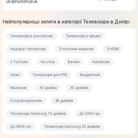
UE40F6000FUXUA
Найпопулярніші запити в категорії Телевізори в Дніпрі
Телевізори в розстрочку
Телевізори у кредит
Недорогі телевізори
З плоским екраном
З HDMI
c YouTube
На стіну
Великі
Китайські
Ігрові
Телевізори для PS5
Бюджетний
Маленькі
43 дюйма
40 дюймів
З підсвічуванням
48 дюймів
Телевізори Samsung 75 дюймів
До 5000 грн
До 4000 грн
Телевізори Samsung 50 дюймів