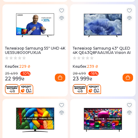
Телевізор Samsung 55" UHD 4K
Телевізор Samsung 43" QLED
UE55U8000FUXUA
4K QE43Q8FAAUXUA Vision AI
229 ₴
239 ₴
Кешбек
Кешбек
-
10
%
-
16
%
25 499
28 499
22 999
23 999
₴
₴