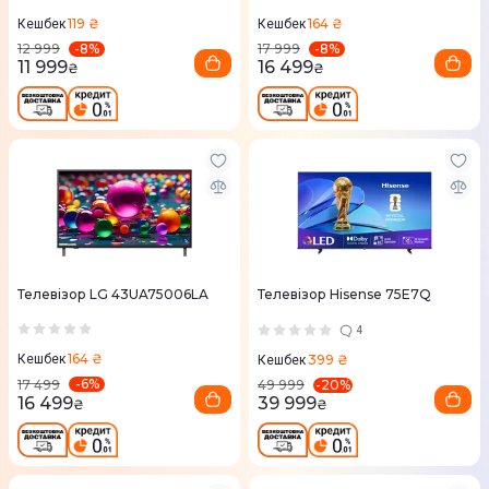
119 ₴
164 ₴
Кешбек
Кешбек
-
8
%
-
8
%
12 999
17 999
11 999
16 499
₴
₴
Телевізор LG 43UA75006LA
Телевізор Hisense 75E7Q
4
164 ₴
399 ₴
Кешбек
Кешбек
-
6
%
-
20
%
17 499
49 999
16 499
39 999
₴
₴