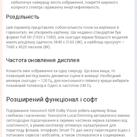
забезпечує найкращу якість зображення, покриття широкого
колірного спектра і вражаючу енергоефективність.
Роздільність
Цей параметр представляє собою кількість точок на вертикалі й
горизонталі, які утворюють картинку. Ще недавно стандартом був
формат Full HD (1920 x 1080), але сьогодні екрани більшості моделей
мають роздільну здатність 3840 x 2160 (4К), а найбільш просунуті —
7680 x 4320 пікселів (8К).
Частота оновлення дисплея
Кількість змін зображення за одну секунду. Що вона вища, то
плавніший вигляд мають динамічні сцени й анімації. Необхідний
мінімум сьогодні — 120 Гц, для консольного геймінгу краще вибирати
плазмовий телевізор в Одесі із частотою 240 Гц.
Розширений функціонал і софт
Підтримання технології HDR Dolby Vision робить картинку більш
глибокою і насиченою. Технологія Local Dimming автоматично змінює
світлодіодне підсвічування в окремих частинах екрана залежно від
освітленості, а режим кінотеатру оптимізує налаштування для
перегляду фільмів. Інтерфейс Smart TV дає змогу переглядати відео з
потокових сервісів і вебсайтів, а також спілкуватися в соцмережах.