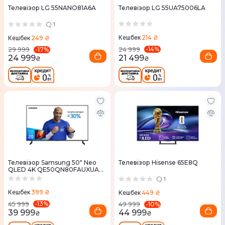
Телевізор LG 55NANO81A6A
Телевізор LG 55UA75006LA
1
214 ₴
249 ₴
Кешбек
Кешбек
-
14
%
-
17
%
24 999
29 999
21 499
24 999
₴
₴
Телевізор Samsung 50" Neo
Телевізор Hisense 65E8Q
QLED 4K QE50QN80FAUXUA
MiniLED Vision AI
1
399 ₴
449 ₴
Кешбек
Кешбек
-
13
%
-
10
%
45 999
49 999
39 999
44 999
₴
₴