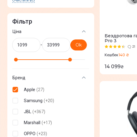
Очистити всi
Фільтр
Ціна
Бездротова га
Pro 3
-
Ok
21
140 ₴
Кешбек
14 099
₴
Бренд
Apple
(
27
)
Samsung
(
+
20
)
JBL
(
+
367
)
Marshall
(
+
17
)
OPPO
(
+
23
)