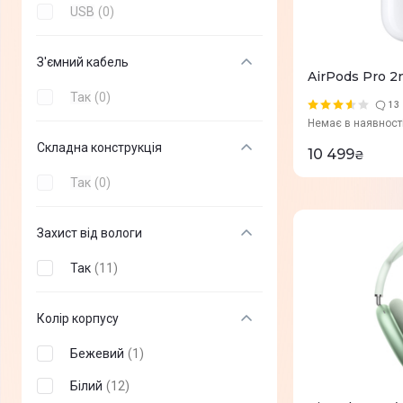
USB
(
0
)
MSI
(
+
9
)
З'ємний кабель
Modecom
(
+
7
)
AirPods Pro 
Trust
(
+
40
)
Так
(
0
)
13
Немає в наявност
Defender
(
+
62
)
Складна конструкція
10 499
₴
Sennheiser
(
+
16
)
Так
(
0
)
2E
(
+
39
)
Bloody
(
+
36
)
Захист від вологи
Media-Tech
(
+
10
)
Так
(
11
)
Corsair
(
+
19
)
Колір корпусу
EPOS
(
+
13
)
A4-Tech
Бежевий
(
+
(
1
15
)
)
Genius
Білий
(
12
(
+
7
)
)