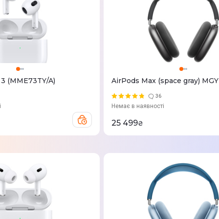
 3 (MME73TY/A)
AirPods Max (space gray) MG
36
і
Немає в наявності
25 499
₴