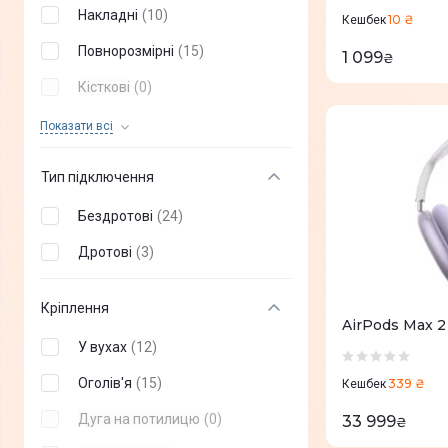
Promate
(
+
23
)
Накладні
(
10
)
10 ₴
Кешбек
Ajazz
(
+
5
)
Повнорозмірні
(
15
)
1 099
₴
Tribit
(
+
1
)
Кісткові
(
0
)
HiFuture
(
+
46
)
Спортивні
(
0
)
Показати всi
Black Shark
(
+
2
)
Тип підключення
Philips
(
+
27
)
Бездротові
(
24
)
AIR MUSIC
(
+
5
)
Дротові
(
3
)
PlayStation
(
+
6
)
Logitech
(
+
71
)
Кріплення
AirPods Max 
HATOR
(
+
54
)
У вухах
(
12
)
Razer
(
+
95
)
Оголів'я
(
15
)
339 ₴
Кешбек
HyperX
(
+
62
)
Дуга на потилицю
(
0
)
33 999
₴
GravaStar
(
+
4
)