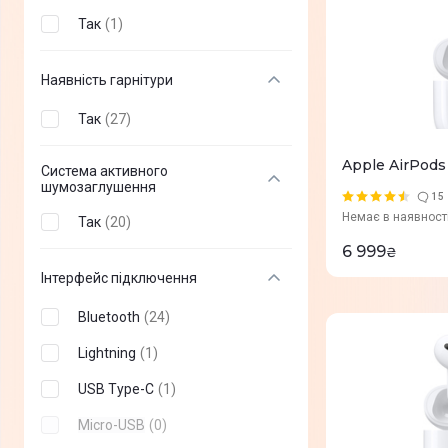
XTRFY
(
+
1
)
Так
(
1
)
Lenovo
(
+
9
)
Наявність гарнітури
Asus
(
+
30
)
Так
(
27
)
Acer
(
+
1
)
LORGAR
(
+
8
)
Apple AirPods
Система активного
шумозаглушення
Redragon
(
+
6
)
15
Немає в наявност
Так
(
20
)
Cougar
(
+
4
)
6 999
₴
Hori
(
+
1
)
Інтерфейс підключення
Xbox
(
+
2
)
Bluetooth
(
24
)
Sandberg
(
+
2
)
Lightning
(
1
)
Microsoft
(
+
1
)
USB Type-C
(
1
)
IPEGA
(
+
1
)
Micro-USB
(
0
)
ZTE
(
+
1
)