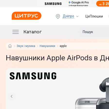
Дніпро
ЦеПлюшки
Каталог
Звук і музика
Навушники
apple
Навушники Apple AirPods в Дн