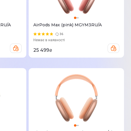
3RU/A
AirPods Max (pink) MGYM3RU/A
36
Немає в наявності
25 499
₴