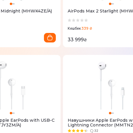
2 Midnight (MHWK4ZE/A)
AirPods Max 2 Starlight (MH
339 ₴
Кешбек
33 999
₴
ple EarPods with USB-C
Навушники Apple EarPods w
TJY3ZM/A)
Lightning Connector (MMTN2
32