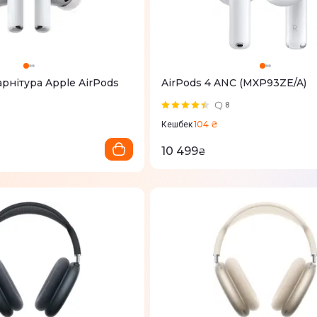
рнітура Apple AirPods
AirPods 4 ANC (MXP93ZE/A)
8
104 ₴
Кешбек
10 499
₴