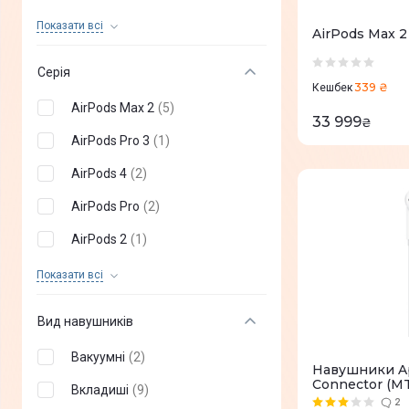
Huawei
(
+
27
)
Показати всi
AirPods Max 
Xiaomi
(
+
49
)
Серія
339 ₴
realme
(
+
31
)
Кешбек
AirPods Max 2
(
5
)
33 999
Proove
(
+
81
)
₴
AirPods Pro 3
(
1
)
Sony
(
+
84
)
AirPods 4
(
2
)
ANKER
(
+
83
)
AirPods Pro
(
2
)
XTRIKE
(
+
2
)
AirPods 2
(
1
)
Globex
(
+
3
)
AirPods 3
(
2
)
Показати всi
AULA
(
+
4
)
AirPods Max
(
10
)
Vertux
(
+
5
)
Вид навушників
Dark project
(
+
8
)
Вакуумні
(
2
)
Навушники Ap
Connector (M
XO
(
+
1
)
Вкладиші
(
9
)
2