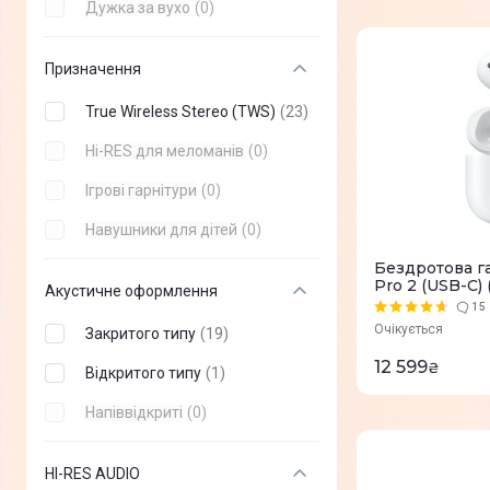
Дужка за вухо
(
0
)
Nothing
(
+
4
)
Призначення
Divoom
(
+
1
)
ESPERANZA
(
+
9
)
True Wireless Stereo (TWS)
(
23
)
Poly
(
+
9
)
Hi-RES для меломанів
(
0
)
Panasonic
(
+
28
)
Ігрові гарнітури
(
0
)
JLab
(
+
47
)
Навушники для дітей
(
0
)
Бездротова га
CMF
(
+
3
)
Pro 2 (USB-C)
Акустичне оформлення
Gelius
(
+
43
)
15
Очікується
Закритого типу
(
19
)
Beats
(
+
5
)
12 599
₴
Відкритого типу
(
1
)
GamePro
(
+
42
)
Напіввідкриті
(
0
)
Fifine
(
+
11
)
STEELSERIES
(
+
32
)
HI-RES AUDIO