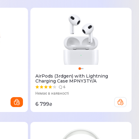
AirPods (3rdgen) with Lightning
Charging Case MPNY3TY/A
6
Немає в наявності
6 799
₴