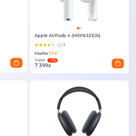
Apple AirPods 4 (MXP63ZE/A)
15
73 ₴
Кешбек
-
3
%
7 599
7 399
₴