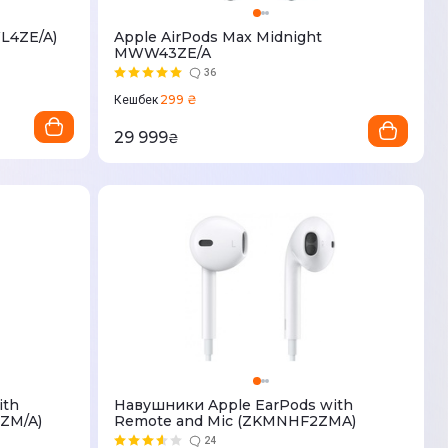
WL4ZE/A)
Apple AirPods Max Midnight
MWW43ZE/A
36
299 ₴
Кешбек
29 999
₴
ith
Навушники Apple EarPods with
ZM/A)
Remote and Mic (ZKMNHF2ZMA)
24