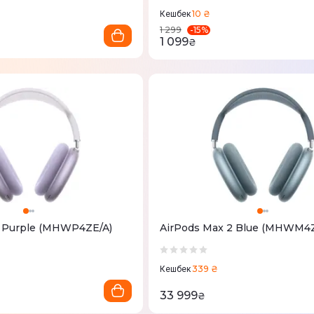
10 ₴
Кешбек
-
15
%
1 299
1 099
₴
2 Purple (MHWP4ZE/A)
AirPods Max 2 Blue (MHWM4Z
339 ₴
Кешбек
33 999
₴