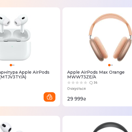
рнітура Apple AirPods
Apple AirPods Max Orange
 (MTJV3TY/A)
MWW73ZE/A
36
Очікується
29 999
₴