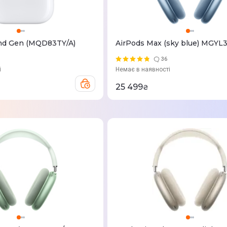
2nd Gen (MQD83TY/A)
AirPods Max (sky blue) MGYL
36
і
Немає в наявності
25 499
₴