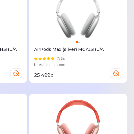
YH3RU/A
AirPods Max (silver) MGYJ3RU/A
36
Немає в наявності
25 499
₴