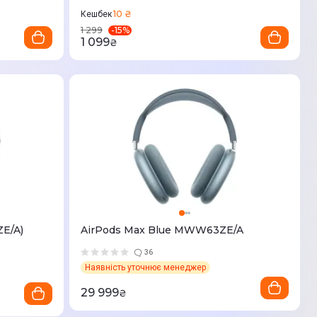
10 ₴
Кешбек
-
15
%
1 299
1 099
₴
E/A)
AirPods Max Blue MWW63ZE/A
36
Наявність уточнює менеджер
29 999
₴