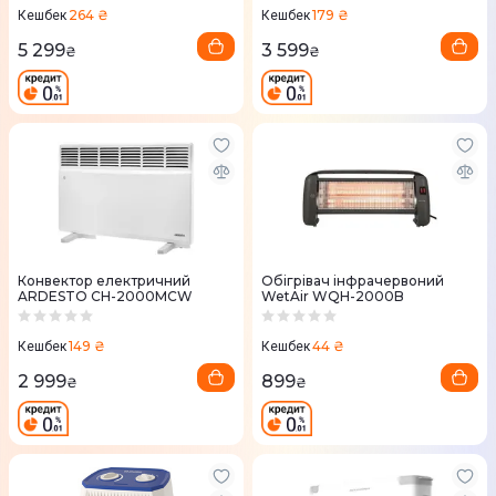
264 ₴
179 ₴
Кешбек
Кешбек
5 299
3 599
₴
₴
Конвектор електричний
Обігрівач інфрачервоний
ARDESTO CH-2000MCW
WetAir WQH-2000B
149 ₴
44 ₴
Кешбек
Кешбек
2 999
899
₴
₴