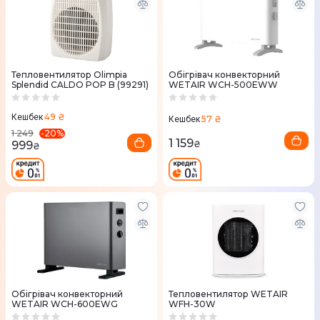
Тепловентилятор Olimpia
Обігрівач конвекторний
Splendid CALDO POP B (99291)
WETAIR WСH-500EWW
49 ₴
Кешбек
57 ₴
Кешбек
-
20
%
1 249
1 159
999
₴
₴
Обігрівач конвекторний
Тепловентилятор WETAIR
WETAIR WСH-600EWG
WFH-30W