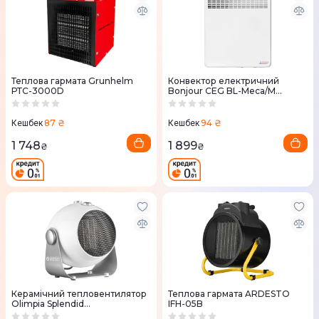
Теплова гармата Grunhelm
Конвектор електричний
РТС-3000D
Bonjour CEG BL-Meca/M
(500W)
87 ₴
94 ₴
Кешбек
Кешбек
1 748
1 899
₴
₴
Керамічний тепловентилятор
Теплова гармата ARDESTO
Olimpia Splendid
IFH-05B
CALDODESIGN (99447)