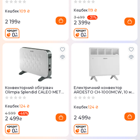
S (99396)
119 ₴
Кешбек
109 ₴
Кешбек
-
31
%
3 499
2 199
2 399
₴
₴
Конвекторний обігрівач
Електричний конвектор
Olimpia Splendid CALEO METAL
ARDESTO CH-1000MCW, 10 м2,
(99296)
1000 Вт, закритий нагрівання,
елемент
124 ₴
Кешбек
124 ₴
Кешбек
-
46
%
4 599
2 499
2 499
₴
₴