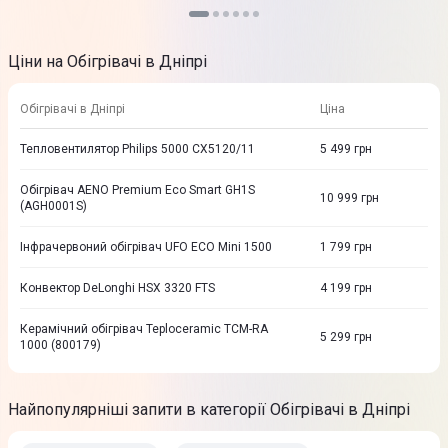
Ціни на Обігрівачі в Дніпрі
Обігрівачі в Дніпрі
Ціна
Тепловентилятор Philips 5000 CX5120/11
5 499
грн
Обігрівач AENO Premium Eco Smart GH1S
10 999
грн
(AGH0001S)
Інфрачервоний обігрівач UFO ECO Mini 1500
1 799
грн
Конвектор DeLonghi HSX 3320 FTS
4 199
грн
Керамічний обігрівач Teploceramic TCM-RA
5 299
грн
1000 (800179)
Найпопулярніші запити в категорії Обігрівачі в Дніпрі