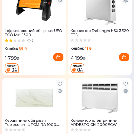
Інфрачервоний обігрівач UFO
Конвектор DeLonghi HSX 3320
ECO Mini 1500
FTS
3
41 ₴
89 ₴
Кешбек
Кешбек
4 199
1 799
₴
₴
Керамічний обігрівач
Конвектор електричний
Teploceramic TCM-RA 1000
ARDESTO СН-2000ECW
(800179)