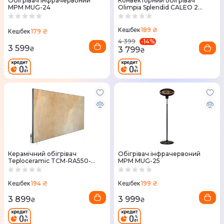
Обігрівач інфрачервоний
Конвекторний обігрівач
MPM MUG-24
Olimpia Splendid CALEO 2
TURBO TIMER (99551)
189 ₴
Кешбек
179 ₴
Кешбек
-
14
%
4 399
3 599
3 799
₴
₴
Керамічний обігрівач
Обігрівач інфрачервоний
Teploceramic TCM-RA550-
MPM MUG-25
49202
194 ₴
199 ₴
Кешбек
Кешбек
3 899
3 999
₴
₴