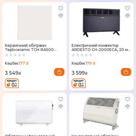
Керамічний обігрівач
Електричний конвектор
Teploceramic TCH-RA500
ARDESTO CH-2000ECA, 20 м2,
(білий)
2000 Вт, закритий нагрівання,
елемент
177 ₴
179 ₴
Кешбек
Кешбек
3 549
3 599
₴
₴