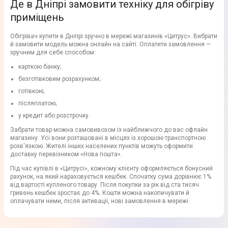
Де в Дніпрі замовити техніку для обігріву
приміщень
Обігрівач купити в Дніпрі зручно в мережі магазинів «Цитрус». Вибрати
й замовити модель можна онлайн на сайті. Оплатити замовлення —
зручним для себе способом:
карткою банку;
безготівковим розрахунком;
готівкою;
післяплатою;
у кредит або розстрочку.
Забрати товар можна самовивозом із найближчого до вас офлайн
магазину. Усі вони розташовані в місцях із хорошою транспортною
розв'язкою. Жителі інших населених пунктів можуть оформити
доставку перевізником «Нова пошта».
Під час купівлі в «Цитрусі», кожному клієнту оформляється бонусний
рахунок, на який нараховується кешбек. Спочатку сума дорівнює 1%
від вартості купленого товару. Після покупки за рік від ста тисяч
гривень кешбек зростає до 4%. Кошти можна накопичувати й
оплачувати ними, після активації, нові замовлення в мережі.