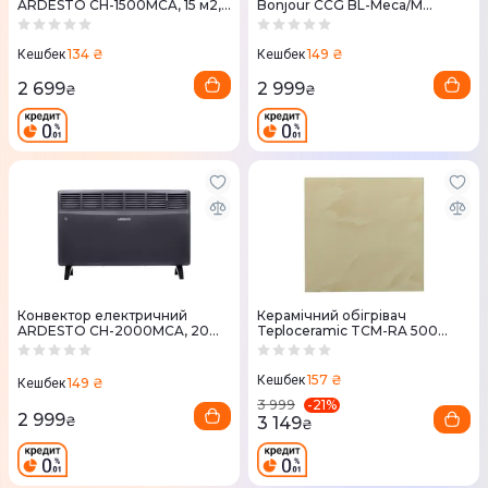
ARDESTO CH-1500MCA, 15 м2,
Bonjour CCG BL-Meca/M
1500 Вт, закритий нагрівання,
(2500W)
елемент
134 ₴
149 ₴
Кешбек
Кешбек
2 699
2 999
₴
₴
Конвектор електричний
Керамічний обігрівач
ARDESTO CH-2000MCA, 20
Teploceramic TCM-RA 500
м2, 2000 Вт, закрите
(бежевий)
нагрівання, елемент
157 ₴
Кешбек
149 ₴
Кешбек
-
21
%
3 999
2 999
3 149
₴
₴