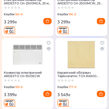
ARDESTO CH-2500MCA, 25 м2,
ARDESTO CH-2500MCW, 25
2500 Вт, закритий нагрівання,
м2, 2500 Вт, закритий
елемент
нагрівання, елемент
164 ₴
164 ₴
Кешбек
Кешбек
3 299
3 299
₴
₴
Конвектор електричний
Керамічний обігрівач
ARDESTO СН-1500ECW
Teploceramic TCH-RA500
(беж)
169 ₴
177 ₴
Кешбек
Кешбек
3 399
3 549
₴
₴