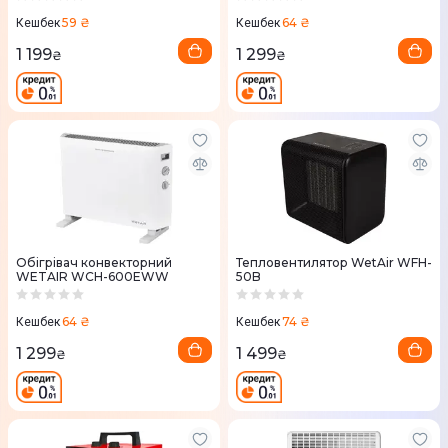
59 ₴
64 ₴
Кешбек
Кешбек
1 199
1 299
₴
₴
Обігрівач конвекторний
Тепловентилятор WetAir WFH-
WETAIR WСH-600EWW
50B
64 ₴
74 ₴
Кешбек
Кешбек
1 299
1 499
₴
₴