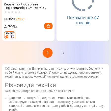
Керамічний обігрівач
Teploceramic TCM-RA750-
697771
Показати ще 47
239 ₴
Кешбек
товарів
4 799
₴
1
Обігрівач купити в Дніпрі в магазині «Цитрус» — значить забезпечити
себе й сім'ю теплом у холоди. У каталозі представлено асортимент
моделей для дому, комерційних приміщень і відкритих просторів.
Різновиди техніки
Виділяють чотири основні різновиди обігрівачів:
Тепловентилятори. Підходять для маленьких приміщень.
Забезпечують швидке нагрівання простору, усього за кілька
хвилин. Встановлюються на підлогу або підставку у вигляді столу,
тумби.