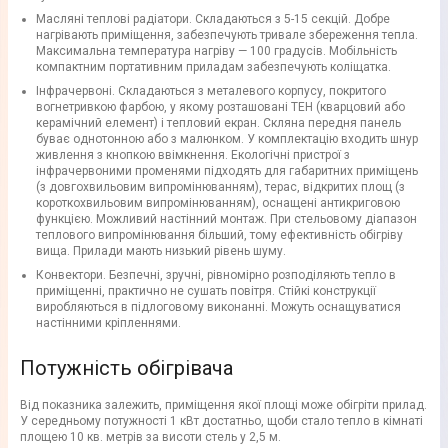
Масляні теплові радіатори. Складаються з 5-15 секцій. Добре
нагрівають приміщення, забезпечують тривале збереження тепла.
Максимальна температура нагріву — 100 градусів. Мобільність
компактним портативним приладам забезпечують коліщатка.
Інфрачервоні. Складаються з металевого корпусу, покритого
вогнетривкою фарбою, у якому розташовані ТЕН (кварцовий або
керамічний елемент) і тепловий екран. Скляна передня панель
буває однотонною або з малюнком. У комплектацію входить шнур
живлення з кнопкою ввімкнення. Екологічні пристрої з
інфрачервоними променями підходять для габаритних приміщень
(з довгохвильовим випромінюванням), терас, відкритих площ (з
короткохвильовим випромінюванням), оснащені антикриговою
функцією. Можливий настінний монтаж. При стельовому діапазон
теплового випромінювання більший, тому ефективність обігріву
вища. Прилади мають низький рівень шуму.
Конвектори. Безпечні, зручні, рівномірно розподіляють тепло в
приміщенні, практично не сушать повітря. Стійкі конструкції
виробляються в підлоговому виконанні. Можуть оснащуватися
настінними кріпленнями.
Потужність обігрівача
Від показника залежить, приміщення якої площі може обігріти прилад.
У середньому потужності 1 кВт достатньо, щоби стало тепло в кімнаті
площею 10 кв. метрів за висоти стель у 2,5 м.