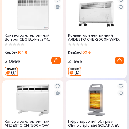
Конвектор електричний
Конвектор електричний
Bonjour CEG BL-Meca/M
ARDESTO CHB-2000MWPD,
(1000W)
20м2, 2000Вт, відкритий
нагрів, елемент
104 ₴
109 ₴
Кешбек
Кешбек
2 099
2 199
₴
₴
Конвектор електричний
Інфрачервоний обігрівач
ARDESTO CH-1500MOW
Olimpia Splendid SOLARIA EVO