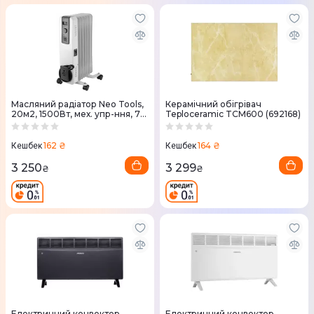
Масляний радіатор Neo Tools,
Керамічний обігрівач
20м2, 1500Вт, мех. упр-ння, 7
Teploceramic TCM600 (692168)
секцій, білий
162 ₴
164 ₴
Кешбек
Кешбек
3 250
3 299
₴
₴
Електричний конвектор
Електричний конвектор