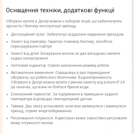
Оснащення техніки, додаткові функції
Обігрівач купити в Дніпрі можна з набором опцій, що забезпечують
зручність і безпеку експлуатації приладу:
Дистанційний пульт. Забезпечує віддалене керування приладом.
Захист від перегріву. Гарантує пожежну безпеку, запобігає
пересушуванню повітря.
Захист від дітей. Блокування кнопок не дає випадково змінити
задані налаштування.
Світловий індикатор. Сприяє визначенню режиму роботи.
Автоматичне вимкнення. Спрацьовує в разі перекидання
обігрівача, що робить його безпечним. Водонепроникність.
Обігрівачі в Дніпрі можна купити з рівнем захисту від вологи IP 24.
Це означає, що вони не бояться бризок води.
Електронний термостат. За підтримання в приміщенні заданої
температури відповідає температурний датчик.
Таймер. Дає змогу встановити, коли має ввімкнутися і вимкнутися
прилад, сприяє енергозбереженню.
Регулювання потужності. Користувач може самостійно регулювати
межу потужності техніки.