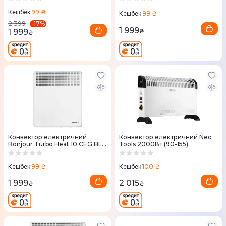
99 ₴
Кешбек
99 ₴
Кешбек
-
17
%
2 399
1 999
1 999
₴
₴
Конвектор електричний
Конвектор електричний Neo
Bonjour Turbo Heat 10 CEG BL-
Tools 2000Вт (90-155)
Meca/Q1 (750W) з комплектом
підставок
99 ₴
100 ₴
Кешбек
Кешбек
1 999
2 015
₴
₴