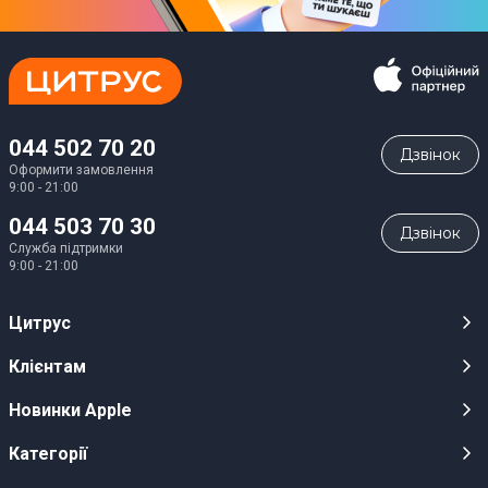
044 502 70 20
Дзвiнок
Оформити замовлення
9:00 - 21:00
044 503 70 30
Дзвiнок
Служба підтримки
9:00 - 21:00
Цитрус
Кар’єра
Клієнтам
Магазини
Публічні оферти
Новинки Apple
Для ЗМІ
Відеоогляди
iPhone 17
Категорії
Оптовим клієнтам
Акції, розіграші, призи
iPhone 17 Pro