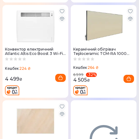
Конвектор електричний
Керамічний обігрівач
Atlantic Altis Eco Boost 3 Wi-Fi
Teploceramic TCM-RA 1000
CHG-BD1/Wi-Fi 1000W
(беж.)
264 ₴
Кешбек
224 ₴
Кешбек
-
32
%
6 599
4 499
4 505
₴
₴