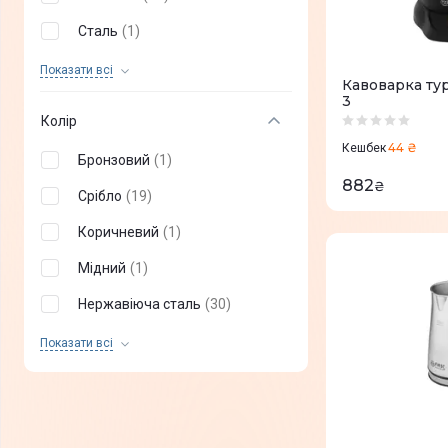
3
(
2
)
Спінене молоко
(
1
)
Сталь
(
1
)
Кава з молоком
(
1
)
Скло
(
6
)
Показати всi
Кавоварка тур
Чай
(
1
)
3
Колір
Ларго
(
1
)
44 ₴
Кешбек
Бронзовий
(
1
)
Cold Brew
(
3
)
882
₴
Срібло
(
19
)
Коричневий
(
1
)
Мідний
(
1
)
Нержавіюча сталь
(
30
)
Кремовий
(
6
)
Показати всi
Синій
(
3
)
Жовтий
(
2
)