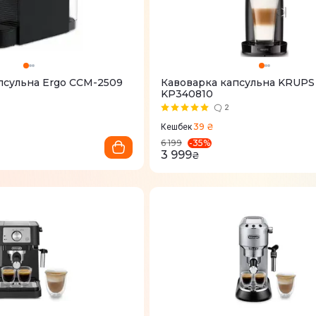
псульна Ergo CCM-2509
Кавоварка капсульна KRUPS
KP340810
2
39 ₴
Кешбек
-
35
%
6 199
3 999
₴