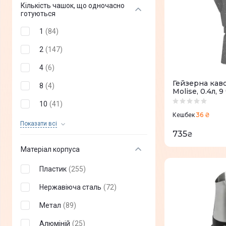
Кількість чашок, що одночасно
готуються
Макіато
(
10
)
1
(
84
)
Лунго
(
22
)
2
(
147
)
Кава
(
43
)
4
(
6
)
Американо
(
137
)
Гейзерна кав
8
(
4
)
Капучіно
(
100
)
Molise, 0.4л, 
10
(
41
)
Мока
(
2
)
36 ₴
Кешбек
12
(
15
)
Показати всi
Еспресо кон-панна
(
2
)
735
₴
14
(
2
)
Еспресо-макіато
(
3
)
Матеріал корпуса
15
(
8
)
Гаряча вода
(
13
)
Пластик
(
255
)
17
(
1
)
Холодна кава
(
1
)
Нержавіюча сталь
(
72
)
21
(
1
)
Холодний еспресо
(
1
)
Метал
(
89
)
я
(
4
)
Гаряче молоко
(
6
)
Алюміній
(
25
)