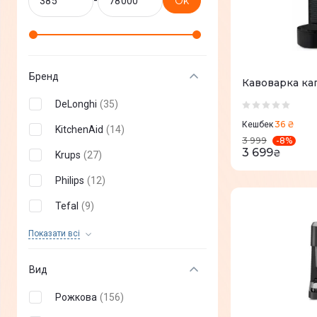
-
Ok
Бренд
Кавоварка ка
DeLonghi
(
35
)
36 ₴
Кешбек
KitchenAid
(
14
)
-
8
%
3 999
3 699
₴
Krups
(
27
)
Philips
(
12
)
Tefal
(
9
)
BOSCH
(
2
)
Показати всi
CECOTEC
(
39
)
Вид
Boseco
(
3
)
Рожкова
(
156
)
BUYDEEM
(
3
)