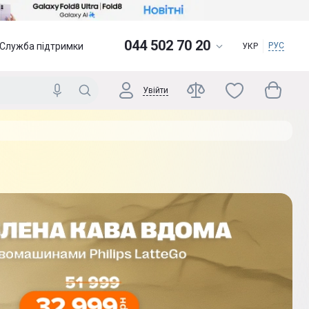
044 502 70 20
Служба підтримки
РУС
УКР
Увійти