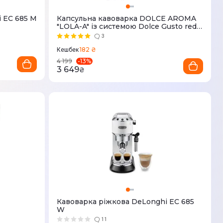
 EC 685 M
Капсульна кавоварка DOLCE AROMA
"LOLA-A" із системою Dolce Gusto red
(6971626981551)
3
182 ₴
Кешбек
-
13
%
4 199
3 649
₴
Кавоварка ріжкова DeLonghi EC 685
W
11