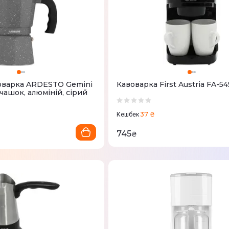
оварка ARDESTO Gemini
Кавоварка First Austria FA-54
9 чашок, алюміній, сірий
37 ₴
Кешбек
745
₴