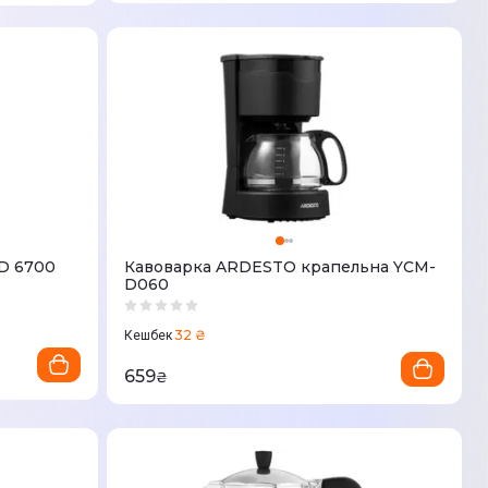
СD 6700
Кавоварка ARDESTO крапельна YCM-
D060
32 ₴
Кешбек
659
₴