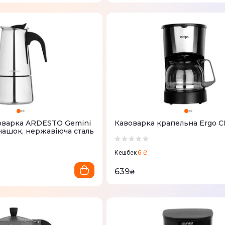
оварка ARDESTO Gemini
Кавоварка крапельна Ergo 
6 чашок, нержавіюча сталь
6 ₴
Кешбек
639
₴