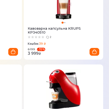
Кавоварка капсульна KRUPS
KP340510
2
39 ₴
Кешбек
-
35
%
6 199
3 999
₴