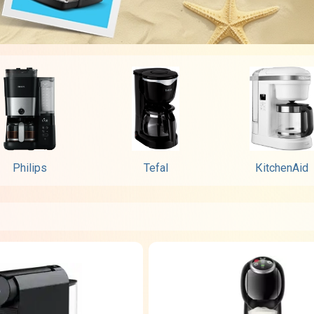
Philips
Tefal
КitchenАid