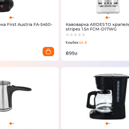
ка First Austria FA-5450-
Кавоварка ARDESTO крапел
stripes 1.5л FCM-D17WG
44 ₴
Кешбек
899
₴