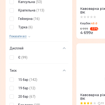
Капсульна
(
53
)
Sogo
(
3
)
Кавоварка рі
Крапельна
(
113
)
BK
Moulinex
(
1
)
Гейзерна
(
16
)
Mova
(
2
)
46 ₴
Кешбек
Турка
(
6
)
-
33
%
6 999
ERGO
(
4
)
4 699
₴
Електротурка
(
1
)
Показати всi
Beko
(
1
)
Автоматичне
(
3
)
Ninja
(
1
)
Дисплей
MPM
(
1
)
Є
(
99
)
FISSMAN
(
1
)
Тиск
CATLER
(
4
)
15 бар
(
142
)
ELECTROLUX
(
2
)
19 бар
(
12
)
Wilfa
(
2
)
Кавоварка рі
20 бар
(
67
)
GRAEF
(
5
)
BK
11