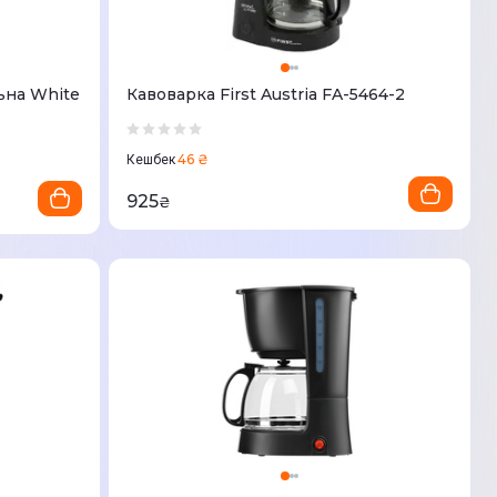
ьна White
Кавоварка First Austria FA-5464-2
46 ₴
Кешбек
925
₴