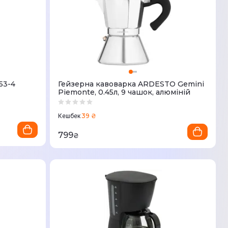
53-4
Гейзерна кавоварка ARDESTO Gemini
Piemonte, 0.45л, 9 чашок, алюміній
39 ₴
Кешбек
799
₴