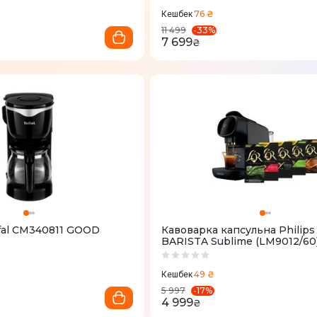
76 ₴
Кешбек
-
33
%
11 499
7 699
₴
fal CM340811 GOOD
Кавоварка капсульна Philips
BARISTA Sublime (LM9012/60
49 ₴
Кешбек
-
17
%
5 997
4 999
₴