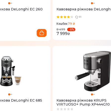
жкова DeLonghi EC 260
Кавоварка ріжкова DeLonghi
11
79 ₴
Кешбек
-
6
%
8 499
7 999
₴
жкова DeLonghi EC 685
Кавоварка ріжкова KRUPS
VIRTUOSO+ Pump XP444G10