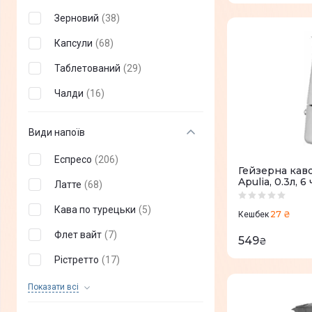
Зерновий
(
38
)
Cuisinart
(
0
)
Капсули
(
68
)
Таблетований
(
29
)
Чалди
(
16
)
Види напоїв
Еспресо
(
206
)
Гейзерна кав
Apulia, 0.3л, 
Латте
(
68
)
Кава по турецьки
(
5
)
27 ₴
Кешбек
Флет вайт
(
7
)
549
₴
Рістретто
(
17
)
Латте-Макіато
(
28
)
Показати всi
Подвійний еспресо
(
28
)