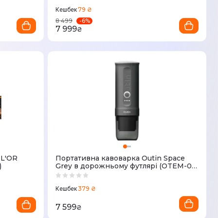
79 ₴
Кешбек
-
6
%
8 499
7 999
₴
 L'OR
Портативна кавоварка Outin Space
)
Grey в дорожньому футлярі (OTEM-01-
SG-BAG)
379 ₴
Кешбек
7 599
₴