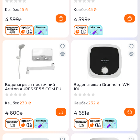
45 ₴
45 ₴
Кешбек
Кешбек
4 599
4 599
₴
₴
Водонагрівач проточний
Водонагрівач Grunhelm WH-
Ariston AURES SF 5.5 COM EU
10U
230 ₴
232 ₴
Кешбек
Кешбек
4 600
4 651
₴
₴