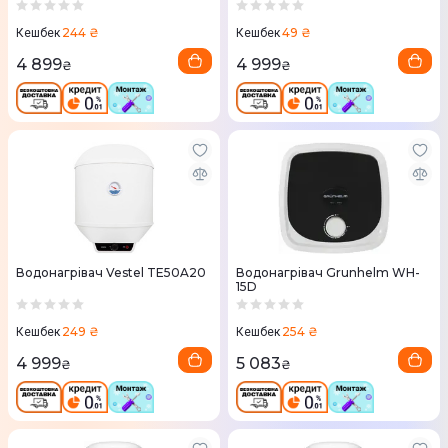
244 ₴
49 ₴
Кешбек
Кешбек
4 899
4 999
₴
₴
Водонагрівач Vestel TE50A20
Водонагрівач Grunhelm WH-
15D
249 ₴
254 ₴
Кешбек
Кешбек
4 999
5 083
₴
₴