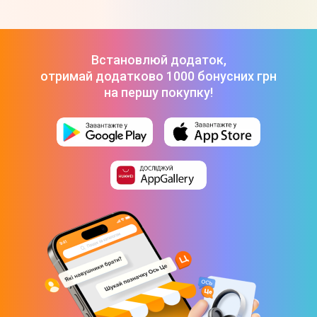
Цитрусі
Водонагрівач проточний MONRO LZ 301 4285
-
840 ₴
Водонагрівач Round VMR 80 (1500W)
-
5 099 ₴
Водонагрівач Grunhelm GBH A-80
-
4 789 ₴
Встановлюй додаток,
отримай додатково 1000 бонусних грн
на першу покупку!