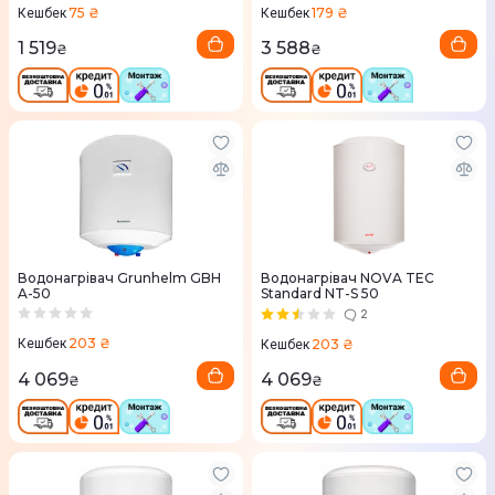
75 ₴
179 ₴
Кешбек
Кешбек
1 519
3 588
₴
₴
Водонагрівач Grunhelm GBH
Водонагрівач NOVA TEC
A-50
Standard NT-S 50
2
203 ₴
203 ₴
Кешбек
Кешбек
4 069
4 069
₴
₴