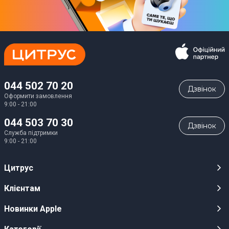
044 502 70 20
Дзвiнок
Оформити замовлення
9:00 - 21:00
044 503 70 30
Дзвiнок
Служба підтримки
9:00 - 21:00
Цитрус
Кар’єра
Клієнтам
Магазини
Публічні оферти
Новинки Apple
Для ЗМІ
Відеоогляди
iPhone 17