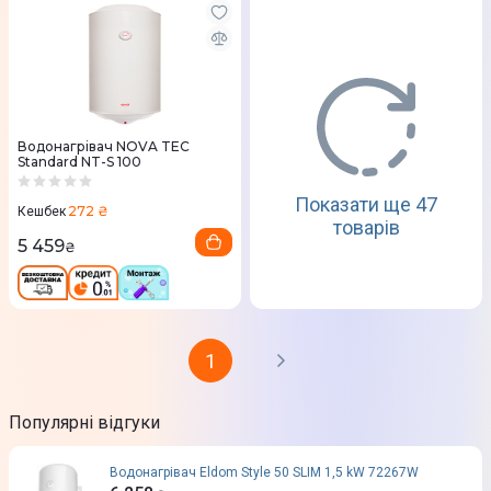
Водонагрівач NOVA TEC
Standard NT-S 100
Показати ще 47
272 ₴
Кешбек
товарів
5 459
₴
1
Популярні відгуки
Водонагрівач Eldom Style 50 SLIM 1,5 kW 72267W