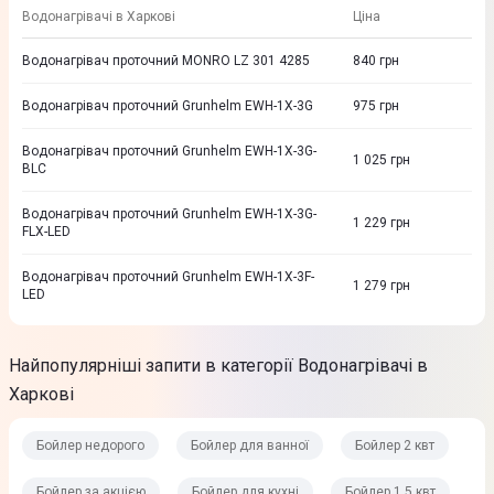
Водонагрівачі в Харкові
Ціна
Водонагрівач проточний MONRO LZ 301 4285
840
грн
Водонагрівач проточний Grunhelm EWH-1X-3G
975
грн
Водонагрівач проточний Grunhelm EWH-1X-3G-
1 025
грн
BLC
Водонагрівач проточний Grunhelm EWH-1X-3G-
1 229
грн
FLX-LED
Водонагрівач проточний Grunhelm EWH-1X-3F-
1 279
грн
LED
Найпопулярніші запити в категорії Водонагрівачі в
Харкові
Бойлер недорого
Бойлер для ванної
Бойлер 2 квт
Бойлер за акцією
Бойлер для кухні
Бойлер 1.5 квт