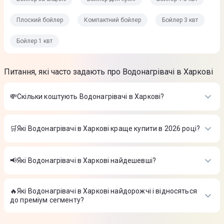
Плоский бойлер
Компактний бойлер
Бойлер 3 квт
Бойлер 1 квт
Питання, які часто задають про Водонагрівачі в Харкові
💸Скільки коштують Водонагрівачі в Харкові?
Вартість товарів в категорії Водонагрівачі в Харкові в
інтернет-магазині Цитрус
🛒Які Водонагрівачі в Харкові краще купити в 2026 році?
Водонагрівач проточний MONRO LZ 301 4285
-
840 ₴
Найкращі Водонагрівачі в Харкові в 2026 році на думку
Водонагрівач Round VMR 80 (1500W)
-
5 099 ₴
інтернет-магазину Цитрус
Водонагрівач Grunhelm GBH A-80
-
4 789 ₴
📢Які Водонагрівачі в Харкові найдешевші?
Водонагрівач проточний MONRO LZ 301 4285
-
840 ₴
На сьогодні найдешевші Водонагрівачі в Харкові
Водонагрівач Round VMR 80 (1500W)
-
5 099 ₴
Водонагрівач Grunhelm GBH A-80
-
4 789 ₴
🔥Які Водонагрівачі в Харкові найдорожчі і відносяться
Водонагрівач проточний MONRO LZ 301 4285
-
840 ₴
до преміум сегменту?
Водонагрівач Round VMR 80 (1500W)
-
5 099 ₴
Водонагрівач Grunhelm GBH A-80
-
4 789 ₴
ТОП-3 дорогих товарів з категорії Водонагрівачі в Харкові в