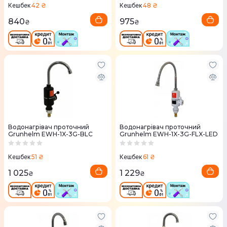
42 ₴
48 ₴
Кешбек
Кешбек
840
975
₴
₴
Водонагрівач проточний
Водонагрівач проточний
Grunhelm EWH-1X-3G-BLC
Grunhelm EWH-1X-3G-FLX-LED
51 ₴
61 ₴
Кешбек
Кешбек
1 025
1 229
₴
₴