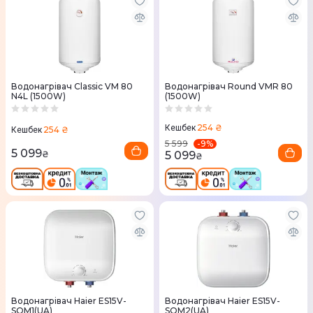
Водонагрівач Classic VM 80
Водонагрівач Round VMR 80
N4L (1500W)
(1500W)
254 ₴
Кешбек
254 ₴
Кешбек
-
9
%
5 599
5 099
5 099
₴
₴
Водонагрівач Haier ES15V-
Водонагрівач Haier ES15V-
SQM1(UA)
SQM2(UA)