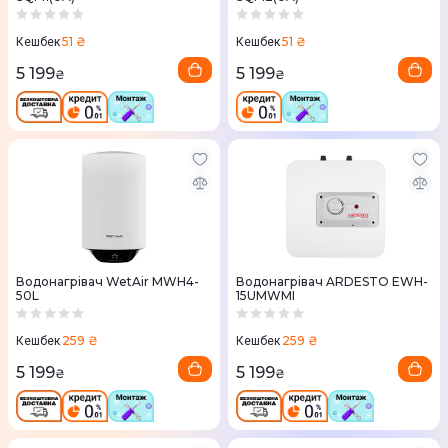
51 ₴
51 ₴
Кешбек
Кешбек
5 199
5 199
₴
₴
Водонагрівач WetAir MWH4-
Водонагрівач ARDESTO EWH-
50L
15UMWMI
259 ₴
259 ₴
Кешбек
Кешбек
5 199
5 199
₴
₴