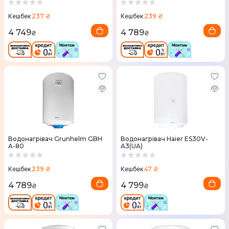
237 ₴
239 ₴
Кешбек
Кешбек
4 749
4 789
₴
₴
Водонагрівач Grunhelm GBH
Водонагрівач Haier ES30V-
A-80
A3(UA)
239 ₴
47 ₴
Кешбек
Кешбек
4 789
4 799
₴
₴