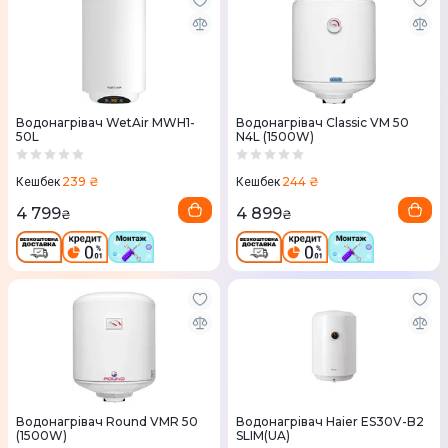
Водонагрівач WetAir MWH1-
Водонагрівач Classic VM 50
50L
N4L (1500W)
239 ₴
244 ₴
Кешбек
Кешбек
4 799
4 899
₴
₴
Водонагрівач Round VMR 50
Водонагрівач Haier ES30V-B2
(1500W)
SLIM(UA)