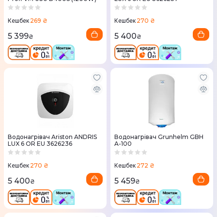
269 ₴
270 ₴
Кешбек
Кешбек
5 399
5 400
₴
₴
Водонагрівач Ariston ANDRIS
Водонагрівач Grunhelm GBH
LUX 6 OR EU 3626236
A-100
270 ₴
272 ₴
Кешбек
Кешбек
5 400
5 459
₴
₴