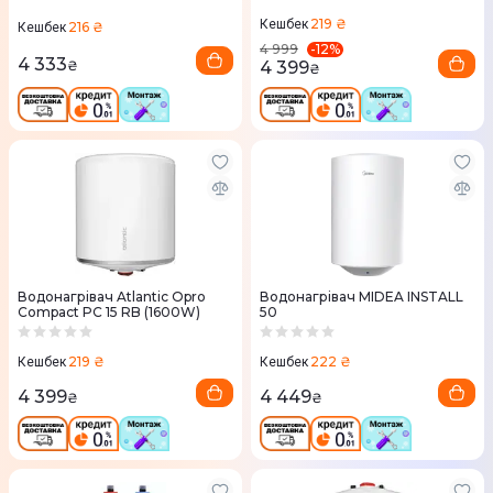
219 ₴
Кешбек
216 ₴
Кешбек
-
12
%
4 999
4 333
4 399
₴
₴
Водонагрівач Atlantic Opro
Водонагрівач MIDEA INSTALL
Compact PC 15 RB (1600W)
50
219 ₴
222 ₴
Кешбек
Кешбек
4 399
4 449
₴
₴