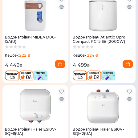
Водонагрівач MIDEA D06-
Водонагрівач Atlantic Opro
15A(U)
Compact PC 15 SB (2000W)
222 ₴
224 ₴
Кешбек
Кешбек
4 449
4 499
₴
₴
Водонагрівач Haier ES10V-
Водонагрівач Haier ES10V-
SQM1(UA)
SQM2(UA)