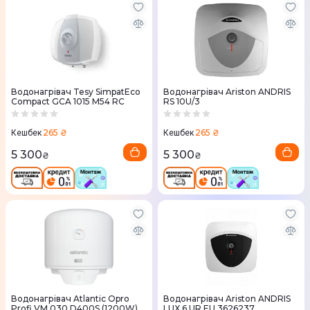
Водонагрівач Tesy SimpatEco
Водонагрівач Ariston ANDRIS
Compact GCA 1015 M54 RC
RS 10U/3
265 ₴
265 ₴
Кешбек
Кешбек
5 300
5 300
₴
₴
Водонагрівач Atlantic Opro
Водонагрівач Ariston ANDRIS
Profi VM 030 D400S (1200W)
LUX 6 UR EU 3626237