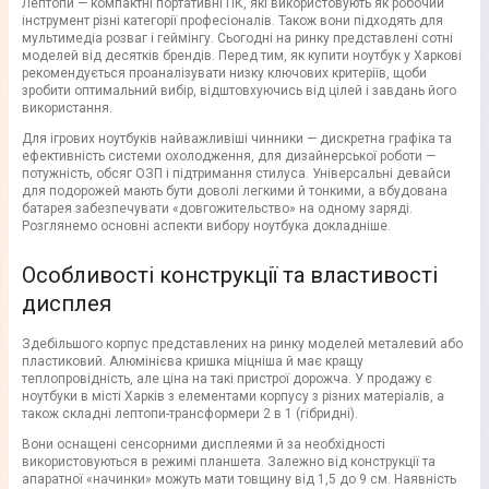
Лептопи — компактні портативні ПК, які використовують як робочий
інструмент різні категорії професіоналів. Також вони підходять для
мультимедіа розваг і геймінгу. Сьогодні на ринку представлені сотні
моделей від десятків брендів. Перед тим, як купити ноутбук у Харкові
рекомендується проаналізувати низку ключових критеріїв, щоби
зробити оптимальний вибір, відштовхуючись від цілей і завдань його
використання.
Для ігрових ноутбуків найважливіші чинники — дискретна графіка та
ефективність системи охолодження, для дизайнерської роботи —
потужність, обсяг ОЗП і підтримання стилуса. Універсальні девайси
для подорожей мають бути доволі легкими й тонкими, а вбудована
батарея забезпечувати «довгожительство» на одному заряді.
Розглянемо основні аспекти вибору ноутбука докладніше.
Особливості конструкції та властивості
дисплея
Здебільшого корпус представлених на ринку моделей металевий або
пластиковий. Алюмінієва кришка міцніша й має кращу
теплопровідність, але ціна на такі пристрої дорожча. У продажу є
ноутбуки в місті Харків з елементами корпусу з різних матеріалів, а
також складні лептопи-трансформери 2 в 1 (гібридні).
Вони оснащені сенсорними дисплеями й за необхідності
використовуються в режимі планшета. Залежно від конструкції та
апаратної «начинки» можуть мати товщину від 1,5 до 9 см. Наявність