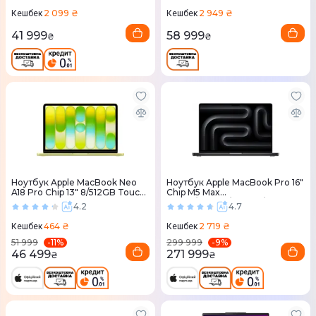
2 099 ₴
2 949 ₴
Кешбек
Кешбек
41 999
58 999
₴
₴
Ноутбук Apple MacBook Neo
Ноутбук Apple MacBook Pro 16"
A18 Pro Chip 13" 8/512GB Touch
Chip M5 Max
ID Citrus (MHFE4) 2026
18CPU/32GPU/36RAM/2TB
4.2
4.7
Space Black MGED4 2026
464 ₴
2 719 ₴
Кешбек
Кешбек
-
11
%
-
9
%
51 999
299 999
46 499
271 999
₴
₴