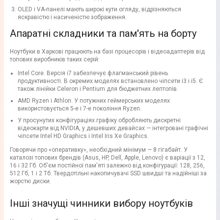
OLED і VA-панелі мають широкі кути огляду, відрізняються
яскравістю і насиченістю зображення.
Апаратні складники та пам'ять на борту
Ноутбуки в Харкові працюють на базі процесорів і відеоадаптерів від
топових виробників таких серій:
Intel Core. Версія i7 забезпечує флагманський рівень
продуктивності. В окремих моделях встановлено чіпсети i3 і i5. Є
також лінійки Celeron і Pentium для бюджетних лептопів.
AMD Ryzen і Athlon. У потужних геймерських моделях
використовується 5-е і 7-е покоління Ryzen.
У просунутих конфігураціях графіку обробляють дискретні
відеокарти від NVIDIA, у дешевших девайсах — інтегровані графічні
чіпсети Intel HD Graphics і Intel Iris Xe Graphics.
Говорячи про «оперативку», необхідний мінімум — 8 гігабайт. У
каталозі топових брендів (Asus, HP, Dell, Apple, Lenovo) є варіації з 12,
16 і 32 Гб. Об'єм постійної пам'яті залежно від конфігурації: 128, 256,
512 Гб, 1 і 2 Тб. Твердотільні накопичувачі SSD швидші та надійніші за
жорсткі диски.
Інші значущі чинники вибору ноутбуків