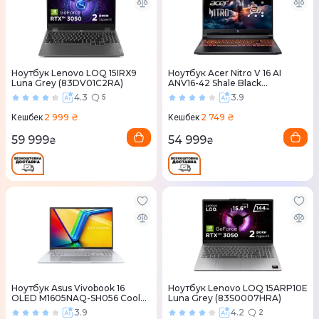
Ноутбук Lenovo LOQ 15IRX9
Ноутбук Acer Nitro V 16 AI
Luna Grey (83DV01C2RA)
ANV16-42 Shale Black
(NH.U1KEU.008)
4.3
3.9
5
2 999 ₴
2 749 ₴
Кешбек
Кешбек
59 999
54 999
₴
₴
Ноутбук Asus Vivobook 16
Ноутбук Lenovo LOQ 15ARP10E
OLED M1605NAQ-SH056 Cool
Luna Grey (83S0007HRA)
Silver (90NB1832-M00200)
3.9
4.2
2