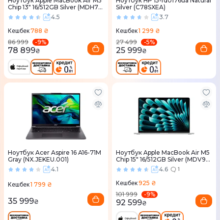
Ноутбук Apple MacBook Air M5
Ноутбук HP 15-fd0176ua Natural
Chip 13" 16/512GB Silver (MDH74)
Silver (C78SXEA)
2026
4.5
3.7
788 ₴
1 299 ₴
Кешбек
Кешбек
-
9
%
-
5
%
86 999
27 499
78 899
25 999
₴
₴
Ноутбук Acer Aspire 16 A16-71M
Ноутбук Apple MacBook Air M5
Gray (NX.JEKEU.001)
Chip 15" 16/512GB Silver (MDV94)
2026
4.1
4.6
1
925 ₴
Кешбек
1 799 ₴
Кешбек
-
9
%
101 999
35 999
92 599
₴
₴