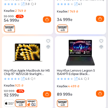
(83HS009XRA)
3.8
4.1
2
2 749 ₴
Кешбек
1 749 ₴
Кешбек
-
2
%
55 999
34 999
54 999
₴
₴
Ноутбук Apple MacBook Air M5
Ноутбук Lenovo Legion 5
Chip 15" 16/512GB Starlight
15AHP11 Eclipse Black
(MDVD4) 2026
(83Q7004BRA)
4.6
4.4
1
2
925 ₴
Кешбек
4 499 ₴
Кешбек
-
9
%
101 999
89 999
92 599
₴
₴