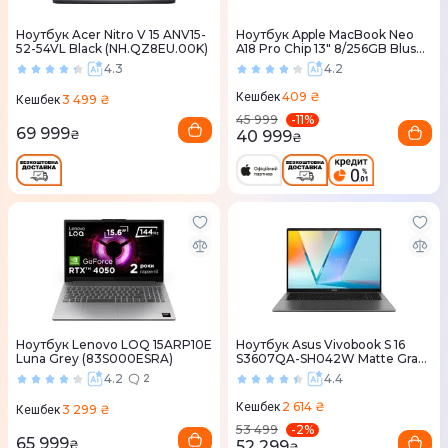
Ноутбук Acer Nitro V 15 ANV15-
Ноутбук Apple MacBook Neo
52-54VL Black (NH.QZ8EU.00K)
A18 Pro Chip 13" 8/256GB Blush
(MHFH4) 2026
4.3
4.2
409 ₴
Кешбек
3 499 ₴
Кешбек
-
11
%
45 999
69 999
40 999
₴
₴
Ноутбук Lenovo LOQ 15ARP10E
Ноутбук Asus Vivobook S 16
Luna Grey (83S000ESRA)
S3607QA-SH042W Matte Gray
(90NB16C2-M002X0)
4.2
4.4
2
2 614 ₴
Кешбек
3 299 ₴
Кешбек
-
2
%
53 499
65 999
52 299
₴
₴