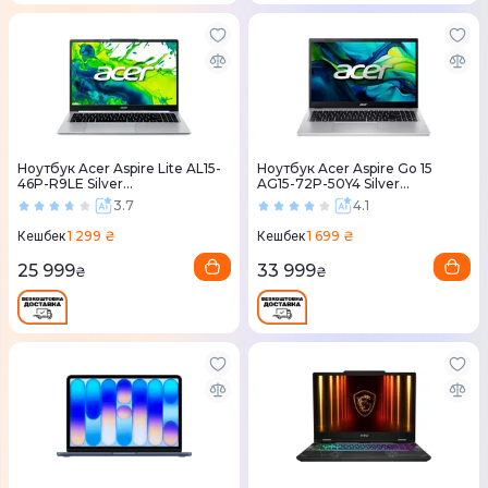
Ноутбук Acer Aspire Lite AL15-
Ноутбук Acer Aspire Go 15
46P-R9LE Silver
AG15-72P-50Y4 Silver
(NX.JXVEU.003)
(NX.JSVEU.00T)
3.7
4.1
1 299 ₴
1 699 ₴
Кешбек
Кешбек
25 999
33 999
₴
₴