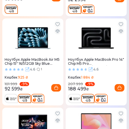
Ноутбук Apple MacBook Air M5
Ноутбук Apple MacBook Pro 14"
Chip 15" 16/512GB Sky Blue
Chip M5 Pro
(MDVQ4) 2026
15CPU/16GPU/24RAM/2TB
4.6
4.6
1
Space Black (MJLW4) 2026
925 ₴
1 884 ₴
Кешбек
Кешбек
-
9
%
-
9
%
101 999
207 999
92 599
188 499
₴
₴