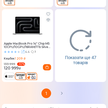
Apple MacBook Pro 14" Chip M5
10CPU/10GPU/16RAM/1Tb Silver
(MDE54) 2025
4.4
3
Показати ще 47
1 209 ₴
Кешбек
товарів
-
10
%
133 999
120 999
₴
1