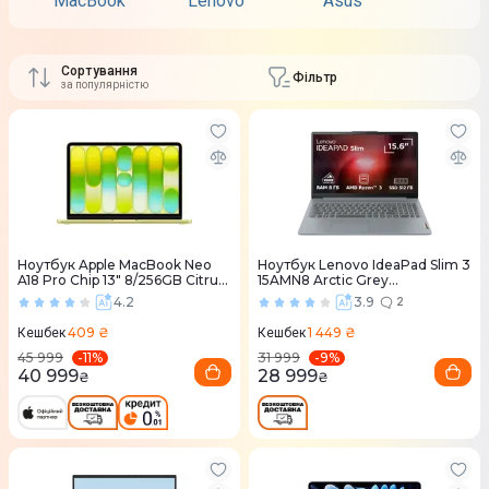
MacBook
Lenovo
Asus
Acer
Сортування
Фільтр
за популярністю
Ноутбук Apple MacBook Neo
Ноутбук Lenovo IdeaPad Slim 3
A18 Pro Chip 13" 8/256GB Citrus
15AMN8 Arctic Grey
(MHFD4) 2026
(82XQ01K0RA)
4.2
3.9
2
409 ₴
1 449 ₴
Кешбек
Кешбек
-
11
%
-
9
%
45 999
31 999
40 999
28 999
₴
₴