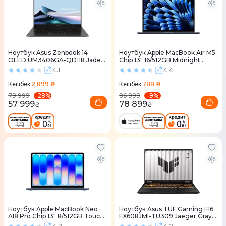
Ноутбук Asus Zenbook 14
Ноутбук Apple MacBook Air M5
OLED UM3406GA-QD118 Jade
Chip 13" 16/512GB Midnight
Black (90NB17R1-M009W0)
(MDHE4) 2026
4.1
4.4
2 899 ₴
788 ₴
Кешбек
Кешбек
-
28
%
-
9
%
79 999
86 999
57 999
78 899
₴
₴
Ноутбук Apple MacBook Neo
Ноутбук Asus TUF Gaming F16
A18 Pro Chip 13" 8/512GB Touch
FX608JMI-TU309 Jaeger Gray
ID Indigo (MHFG4) 2026
(90NR0NB1-M00H80)