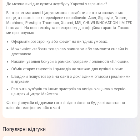
Де можна вигідно купити ноутбук у Харкові з гарантією?
В інтернет магазині Цитрус можна придбати лептопи зазначених
вище, а також інших перевірених виробників: Acer, Gigabyte, Dream,
Machines, Prestigio, Thomson, Xiaomi, MSI, CHUWI INNOVATION LIMITED
і так далі. На всю техніку та електроніку діє офіційна гарантія. Також
ми пропонуємо:
Оформити розстрочку або кредит на вигідних умовах.
Можливість забрати товар самовивозом або замовити онлайн із
доставкою.
Накопичувальні бонуси в рамках програми лояльності «Плюшки».
Обмін старих гаджетів і приладів на знижки для купівлі нових.
Швидкий пошук товарів на сайті з докладним описом і реальними
відгуками.
Ремонт ноутбуків та інших пристроїв за вигідною ціною в сервіс-
центрах «Цитрус Майстер».
Фахівці служби підтримки готові відповісти на будь-які запитання
клієнтів телефоном або в чаті.
Популярні відгуки