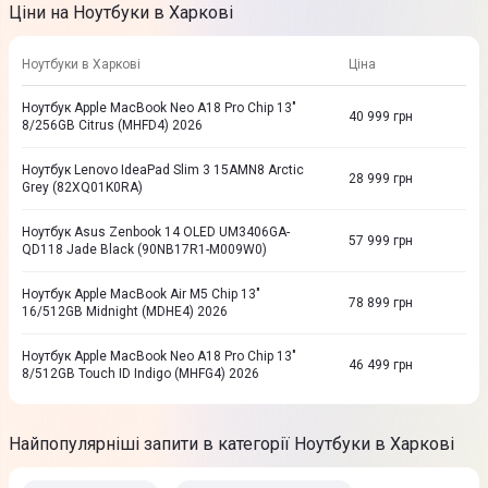
Ціни на Ноутбуки в Харкові
Ноутбуки в Харкові
Ціна
Ноутбук Apple MacBook Neo A18 Pro Chip 13"
40 999
грн
8/256GB Citrus (MHFD4) 2026
Ноутбук Lenovo IdeaPad Slim 3 15AMN8 Arctic
28 999
грн
Grey (82XQ01K0RA)
Ноутбук Asus Zenbook 14 OLED UM3406GA-
57 999
грн
QD118 Jade Black (90NB17R1-M009W0)
Ноутбук Apple MacBook Air M5 Chip 13"
78 899
грн
16/512GB Midnight (MDHE4) 2026
Ноутбук Apple MacBook Neo A18 Pro Chip 13"
46 499
грн
8/512GB Touch ID Indigo (MHFG4) 2026
Найпопулярніші запити в категорії Ноутбуки в Харкові