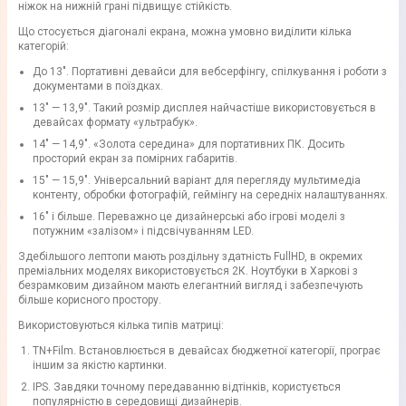
ніжок на нижній грані підвищує стійкість.
Що стосується діагоналі екрана, можна умовно виділити кілька
категорій:
До 13". Портативні девайси для вебсерфінгу, спілкування і роботи з
документами в поїздках.
13" — 13,9". Такий розмір дисплея найчастіше використовується в
девайсах формату «ультрабук».
14" — 14,9". «Золота середина» для портативних ПК. Досить
просторий екран за помірних габаритів.
15" — 15,9". Універсальний варіант для перегляду мультимедіа
контенту, обробки фотографій, геймінгу на середніх налаштуваннях.
16" і більше. Переважно це дизайнерські або ігрові моделі з
потужним «залізом» і підсвічуванням LED.
Здебільшого лептопи мають роздільну здатність FullHD, в окремих
преміальних моделях використовується 2К. Ноутбуки в Харкові з
безрамковим дизайном мають елегантний вигляд і забезпечують
більше корисного простору.
Використовуються кілька типів матриці:
TN+Film. Встановлюється в девайсах бюджетної категорії, програє
іншим за якістю картинки.
IPS. Завдяки точному передаванню відтінків, користується
популярністю в середовищі дизайнерів.