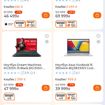
4.2
4.2
464 ₴
3 499 ₴
Кешбек
Кешбек
-
11
%
-
25
%
51 999
92 999
46 499
69 999
₴
₴
Ноутбук Dream Machines
Ноутбук Asus Vivobook 15
RG3050-15 Black (RG3050-
X1504VA-BQ3833WS Cool
15UA71)
Silver (90NB13Y2-M01D90)
3.9
4.1
2
2 399 ₴
1 999 ₴
Кешбек
Кешбек
-
9
%
-
7
%
52 999
42 999
47 999
39 999
₴
₴