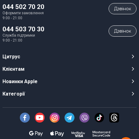
044 502 70 20
Дзвiнок
Оформити замовлення
9:00 - 21:00
044 503 70 30
Дзвiнок
Служба підтримки
9:00 - 21:00
Цитрус
Кар’єра
Клієнтам
Магазини
Публічні оферти
Новинки Apple
Для ЗМІ
Відеоогляди
iPhone 17
Категорії
Оптовим клієнтам
Акції, розіграші, призи
iPhone 17 Pro
Аудіо
Служба підтримки клієнтів
Інструкції та прошивки
iPhone 17 Pro Max
Техніка Apple
Про Компанію
Доставка
iPhone Air
Смартфони
Новини
Оплата
AirPods Pro 3
Техніка для кухні
Безготівковий розрахунок
Гарантійні умови