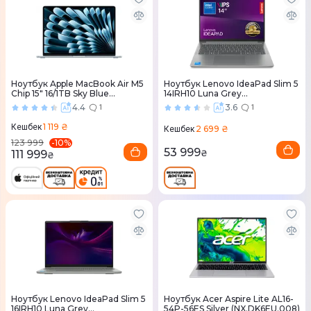
Ноутбук Apple MacBook Air M5
Ноутбук Lenovo IdeaPad Slim 5
Chip 15" 16/1TB Sky Blue
14IRH10 Luna Grey
(MDVT4) 2026
(83HR00BCRA)
4.4
3.6
1
1
1 119 ₴
Кешбек
2 699 ₴
Кешбек
-
10
%
123 999
53 999
111 999
₴
₴
Ноутбук Lenovo IdeaPad Slim 5
Ноутбук Acer Aspire Lite AL16-
16IRH10 Luna Grey
54P-56ES Silver (NX.DK6EU.008)