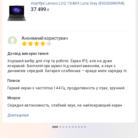
Ноутбук Lenovo LOQ 15IAX9 Luna Grey (83GS00MVRA)
37 499
₴
Анонімний користувач
Досвід використання
:
Хороший вибір для ігор та роботи. Екран IPS, але не дуже
яскравий. Вентилятори шумні під навантаженням, а звук з
динаміків середній. Батарея слабенька — краще мати зарядку під
рукою.
Плюси
:
Гарний екран з частотою 144 Гц, продуктивність у іграх, зручний
дизайн, багато портів
Мінуси
:
Середня автономність, слабкий звук, не найяскравіший екран
Докладніше