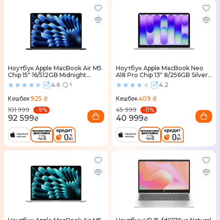
Ноутбук Apple MacBook Air M5
Ноутбук Apple MacBook Neo
Chip 15" 16/512GB Midnight
A18 Pro Chip 13" 8/256GB Silver
(MDVH4) 2026
(MHFA4) 2026
4.6
4.2
1
925 ₴
409 ₴
Кешбек
Кешбек
-
9
%
-
11
%
101 999
45 999
92 599
40 999
₴
₴