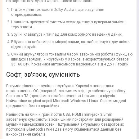
На вартість ноутбука в Харкові також впливають:
Підтримання технології Dolby Audio і гарне звучання
стереодинаміків.
Наявність просунутої системи охолодження з кулерами замість
термопасти.
Зручні клавіатура й тачпад для комфортного введення даних.
Вбудована вебкамера з мікрофонами, що забезпечує гідну якість
відео та аудіо.
Ємний акумулятор із тривалим часом автономної роботи і функцією
швидкої зарядки. У ноутбуках у Харкові використовуються батареї
35–60 Втч, показники автономності варіюються від 4 до 11 годин.
Софт, зв'язок, сумісність
Розумне рішення — купівля ноутбука в Харкові з попередньо
встановленою ОС (операційною системою), що забезпечує роботу
базового ПЗ (програмного забезпечення) і захист від вірусів.
Найчастіше це різні версії Microsoft Windows і Linux. Окремі моделі
продаються без «операційки».
Наявність на бічній грані портів USB, HDMI і mini-jack 3,5mm
забезпечує сумісність із зовнішніми пристроями для розширення
мультимедіа-можливостей. Підтримання актуальних бездротових
протоколів Bluetooth і Wi-Fi дає змогу обмінюватися даними без
використання кабелів.