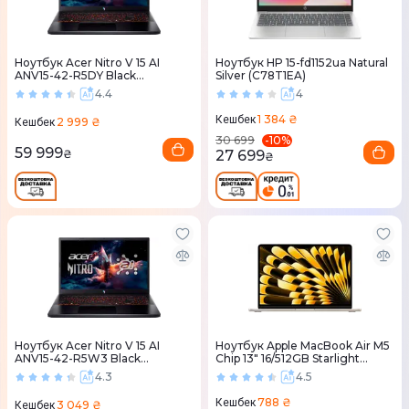
Ноутбук Acer Nitro V 15 AI
Ноутбук HP 15-fd1152ua Natural
ANV15-42-R5DY Black
Silver (C78T1EA)
(NH.QV4EU.006)
4.4
4
1 384 ₴
Кешбек
2 999 ₴
Кешбек
-
10
%
30 699
59 999
27 699
₴
₴
Ноутбук Acer Nitro V 15 AI
Ноутбук Apple MacBook Air M5
ANV15-42-R5W3 Black
Chip 13" 16/512GB Starlight
(NH.U31EU.00C)
(MDHA4) 2026
4.3
4.5
788 ₴
Кешбек
3 049 ₴
Кешбек