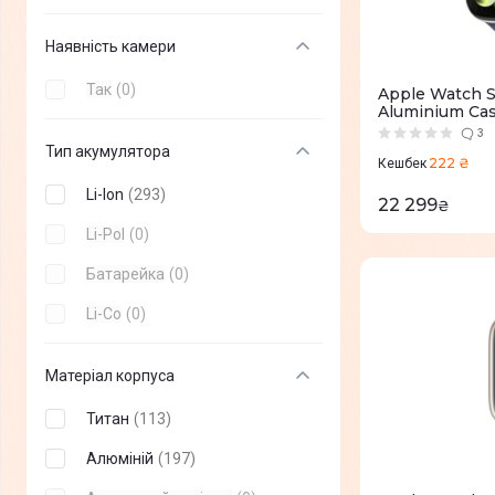
Наявність камери
Так
(
0
)
Apple Watch S
Aluminium Cas
Band - S/M (
3
Тип акумулятора
222 ₴
Кешбек
Li-Ion
(
293
)
22 299
₴
Li-Pol
(
0
)
Батарейка
(
0
)
Li-Co
(
0
)
Матеріал корпуса
Титан
(
113
)
Алюміній
(
197
)