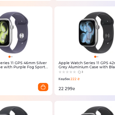
eries 11 GPS 46mm Silver
Apple Watch Series 11 GPS 4
e with Purple Fog Sport
Grey Aluminium Case with Bla
MEV94RK/A)
Band - S/M (MEQW4RK/A)
3
222 ₴
Кешбек
22 299
₴