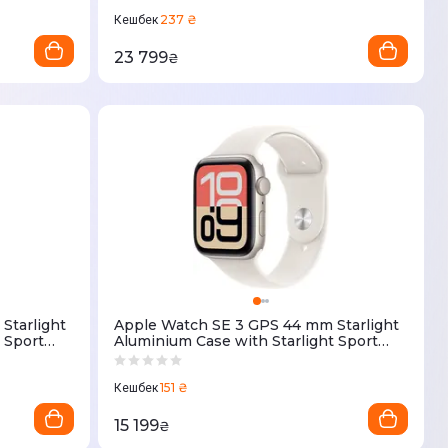
237 ₴
Кешбек
23 799
₴
Starlight
Apple Watch SE 3 GPS 44 mm Starlight
 Sport
Aluminium Case with Starlight Sport
Band - M/L (MEHJ4RK/A)
151 ₴
Кешбек
15 199
₴