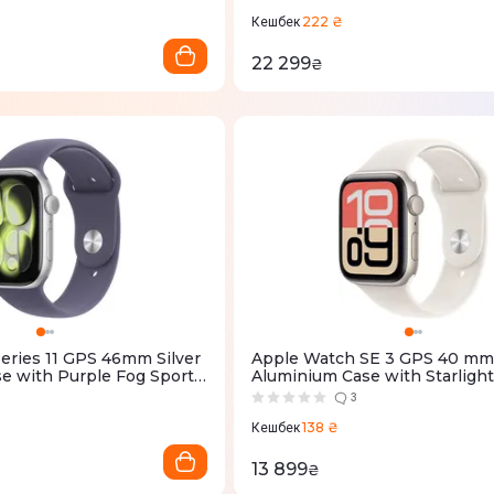
222 ₴
Кешбек
22 299
₴
eries 11 GPS 46mm Silver
Apple Watch SE 3 GPS 40 mm 
e with Purple Fog Sport
Aluminium Case with Starlight
MEVA4RK/A)
Band - M/L (MEH54RK/A)
3
138 ₴
Кешбек
13 899
₴