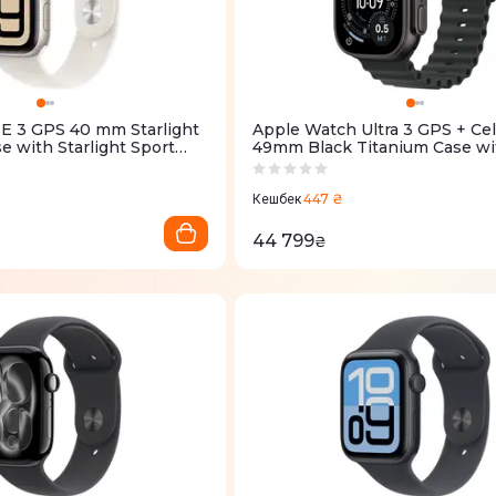
E 3 GPS 40 mm Starlight
Apple Watch Ultra 3 GPS + Cel
 with Starlight Sport
49mm Black Titanium Case wi
MEH34RK/A)
Ocean Band (MF0J4QP/A)
447 ₴
Кешбек
44 799
₴