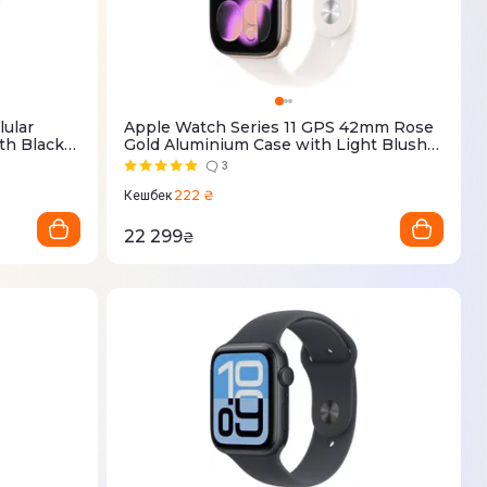
lular
Apple Watch Series 11 GPS 42mm Rose
th Black
Gold Aluminium Case with Light Blush
Sport Band - S/M (MEU04RK/A)
3
222 ₴
Кешбек
22 299
₴