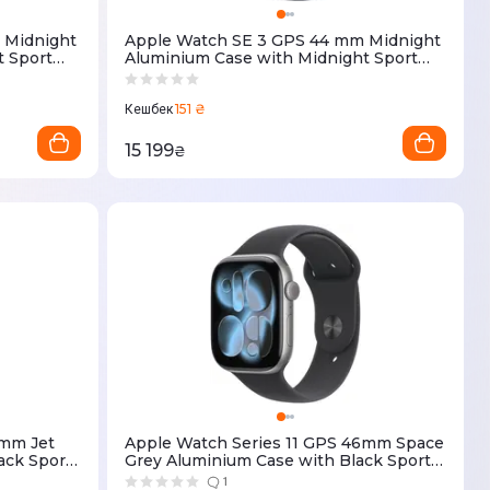
 Midnight
Apple Watch SE 3 GPS 44 mm Midnight
t Sport
Aluminium Case with Midnight Sport
Band - M/L (MEHQ4RK/A)
151 ₴
Кешбек
15 199
₴
2mm Jet
Apple Watch Series 11 GPS 46mm Space
ack Sport
Grey Aluminium Case with Black Sport
Band - M/L (MEV44RK/A)
1