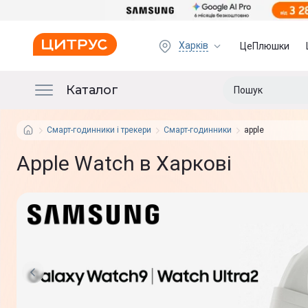
Харків
ЦеПлюшки
Каталог
Смарт-годинники і трекери
Смарт-годинники
apple
Apple Watch в Харкові