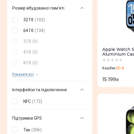
Розмір вбудованої пам'яті
32 Гб
(
102
)
64 Гб
(
134
)
3 Гб
(
0
)
Apple Watch 
4 Гб
(
0
)
Aluminium Cas
Band - S/M (
8 Гб
(
0
)
151 ₴
Кешбек
16 Гб
(
0
)
Показати всi
15 199
₴
24 Мб
(
0
)
Інтерфейси та підключення
NFC
(
172
)
Підтримка GPS
Так
(
306
)