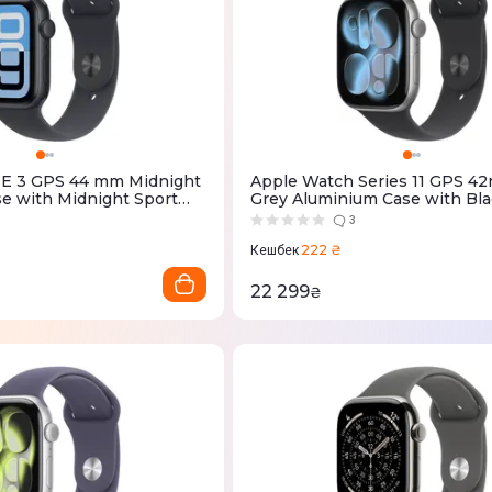
SE 3 GPS 44 mm Midnight
Apple Watch Series 11 GPS 4
e with Midnight Sport
Grey Aluminium Case with Bla
MEHN4RK/A)
Band - M/L (MEQX4RK/A)
3
222 ₴
Кешбек
22 299
₴