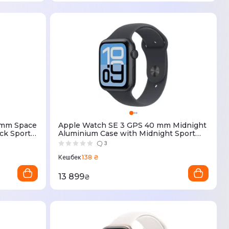
2mm Space
Apple Watch SE 3 GPS 40 mm Midnight
ck Sport
Aluminium Case with Midnight Sport
Band - M/L (MEHC4RK/A)
3
138 ₴
Кешбек
13 899
₴