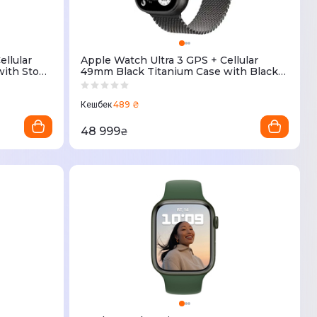
ellular
Apple Watch Ultra 3 GPS + Cellular
with Stone
49mm Black Titanium Case with Black
4RK/A)
Titanium Milanese Loop Medium
(MF1Q4QP/A)
489 ₴
Кешбек
48 999
₴