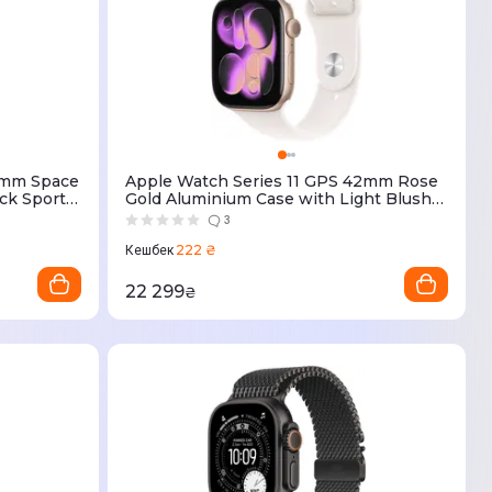
2mm Space
Apple Watch Series 11 GPS 42mm Rose
ck Sport
Gold Aluminium Case with Light Blush
Sport Band - M/L (MEU44RK/A)
3
222 ₴
Кешбек
22 299
₴