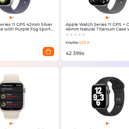
eries 11 GPS 42mm Silver
Apple Watch Series 11 GPS + C
e with Purple Fog Sport
46mm Natural Titanium Case 
MEU64RK/A)
Grey Sport Band - M/L (MFCX
423 ₴
Кешбек
42 399
₴