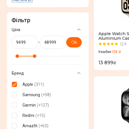
Очистити всi
Фільтр
Ціна
Apple Watch S
Aluminium Case
-
Ok
Band - S/M (
3
138 ₴
Кешбек
13 899
₴
Бренд
Apple
(
311
)
Samsung
(
+
58
)
Garmin
(
+
127
)
Redmi
(
+
15
)
Amazfit
(
+
63
)