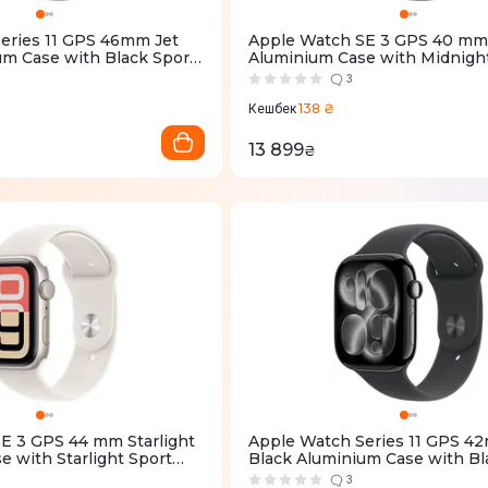
eries 11 GPS 46mm Jet
Apple Watch SE 3 GPS 40 mm
um Case with Black Sport
Aluminium Case with Midnigh
MEUX4RK/A)
Band - S/M (MEH94RK/A)
3
138 ₴
Кешбек
13 899
₴
E 3 GPS 44 mm Starlight
Apple Watch Series 11 GPS 4
 with Starlight Sport
Black Aluminium Case with Bl
MEHG4RK/A)
Band - S/M (MEQT4RK/A)
3