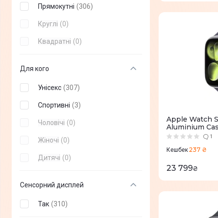
Прямокутні
(
306
)
Blackview
(
+
27
)
Круглі
(
0
)
Michael Kors
(
+
11
)
Квадратні
(
0
)
Oukitel
(
+
14
)
realme
(
+
1
)
Для кого
Унісекс
(
307
)
Спортивні
(
3
)
Apple Watch S
Чоловічі
(
0
)
Aluminium Cas
Band - S/M (
1
Жіночі
(
0
)
237 ₴
Кешбек
Дитячі
(
0
)
23 799
₴
Сенсорний дисплей
Так
(
310
)