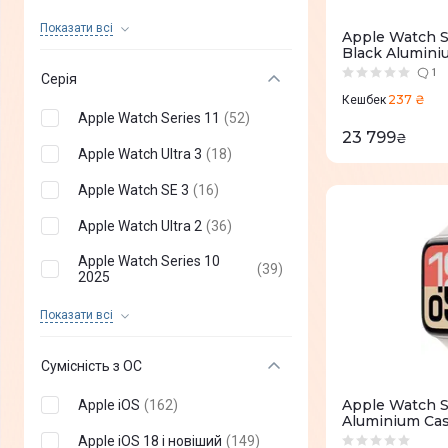
Huawei
(
+
53
)
Показати всi
Apple Watch S
Black Alumini
Xiaomi
(
+
28
)
Band - M/L (
1
Серія
Gelius
(
+
25
)
237 ₴
Кешбек
Apple Watch Series 11
(
52
)
Proove
(
+
14
)
23 799
₴
Apple Watch Ultra 3
(
18
)
Mibro
(
+
29
)
Apple Watch SE 3
(
16
)
KOSPET
(
+
25
)
Apple Watch Ultra 2
(
36
)
Casio
(
+
13
)
Apple Watch Series 10
(
39
)
AmiGo
2025
(
+
30
)
Apple Watch Series 10
(
18
)
Black Shark
(
+
18
)
Показати всi
Apple Watch SE 2024
(
36
)
Ice-Watch ICE
(
+
11
)
Сумісність з ОС
Apple Watch Series 9
(
28
)
HiFuture
(
+
44
)
Apple Watch S
Apple iOS
(
162
)
Apple Watch SE 2023
(
18
)
Aluminium Case
Canyon
(
+
14
)
Band - S/M (
Apple iOS 18 і новіший
(
149
)