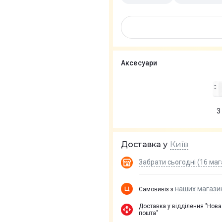
Аксесуари
3
Київ
Доставка у
Забрати сьогодні (16 маг
наших магази
Самовивіз з
Доставка у вiддiлення "Нова
пошта"