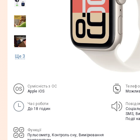
Ще
3
Сумісність з ОС
Телефо
Apple iOS
Можлив
Час роботи
Повідо
До 18 годин
Соціаль
SMS, В
Події к
Функції
Пульсометр, Контроль сну, Вимірювання