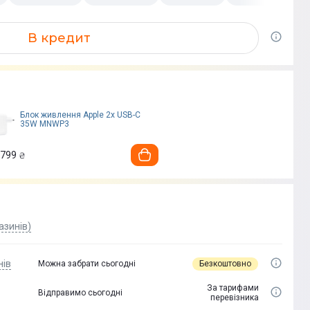
В кредит
Блок живлення Apple 2x USB-C
35W MNWP3
 799
₴
азинів)
нів
Безкоштовно
Можна забрати сьогодні
За тарифами
Відправимо сьогодні
перевізника