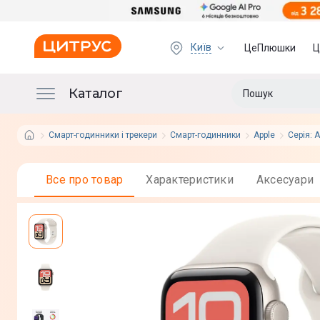
Київ
ЦеПлюшки
Ц
Каталог
Смарт-годинники і трекери
Смарт-годинники
Apple
Серія: 
Все про товар
Характеристики
Аксесуари