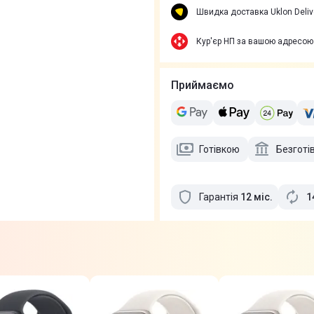
Швидка доставка Uklon Deliv
Кур'єр НП за вашою адресою
Приймаємо
Готівкою
Безготі
Гарантія
12
міс
.
1