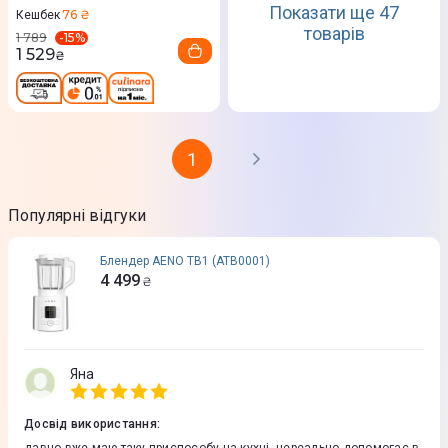
Показати ще 47
76 ₴
Кешбек
товарів
-
15
%
1 789
1 529
₴
1
Популярні відгуки
Блендер AENO TB1 (ATB0001)
4 499
₴
Яна
Досвід використання
: