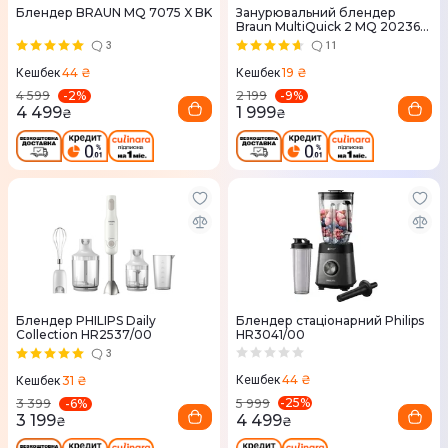
Блендер BRAUN MQ 7075 X BK
Занурювальний блендер
Braun MultiQuick 2 MQ 20236
M WH
3
11
44 ₴
19 ₴
Кешбек
Кешбек
-
2
%
-
9
%
4 599
2 199
4 499
1 999
₴
₴
Блендер PHILIPS Daily
Блендер стаціонарний Philips
Collection HR2537/00
HR3041/00
3
44 ₴
31 ₴
Кешбек
Кешбек
-
25
%
-
6
%
5 999
3 399
4 499
3 199
₴
₴