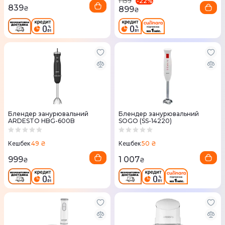
-
22
%
1 159
839
899
₴
₴
Блендер занурювальний
Блендер занурювальний
ARDESTO HBG-600B
SOGO (SS-14220)
49 ₴
50 ₴
Кешбек
Кешбек
999
1 007
₴
₴