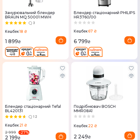
Занурювальний блендер
Блендер стаціонарний PHILIPS
BRAUN MQ 50001 MWH
HR3760/00
3
67 ₴
18 ₴
Кешбек
Кешбек
6 799
1 899
₴
₴
Блендер стаціонарний Tefal
Подрібнювач BOSCH
BL420131
MMR08A1
12
21 ₴
Кешбек
22 ₴
Кешбек
-
27
%
2 999
2 249
2 199
₴
₴