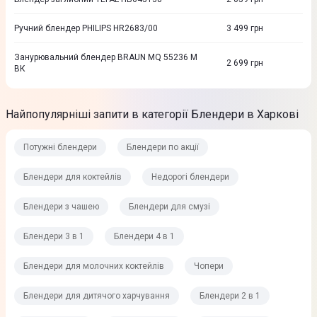
Ручний блендер PHILIPS HR2683/00
3 499
грн
Занурювальний блендер BRAUN MQ 55236 M
2 699
грн
ВК
Найпопулярніші запити в категорії Блендери в Харкові
Потужні блендери
Блендери по акції
Блендери для коктейлів
Недорогі блендери
Блендери з чашею
Блендери для смузі
Блендери 3 в 1
Блендери 4 в 1
Блендери для молочних коктейлів
Чопери
Блендери для дитячого харчування
Блендери 2 в 1