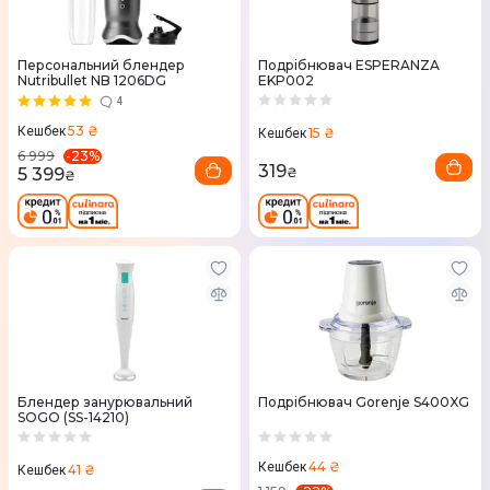
Персональний блендер
Подрібнювач ESPERANZA
Nutribullet NB 1206DG
EKP002
4
53 ₴
Кешбек
15 ₴
Кешбек
-
23
%
6 999
319
5 399
₴
₴
Блендер занурювальний
Подрібнювач Gorenje S400XG
SOGO (SS-14210)
44 ₴
Кешбек
41 ₴
Кешбек