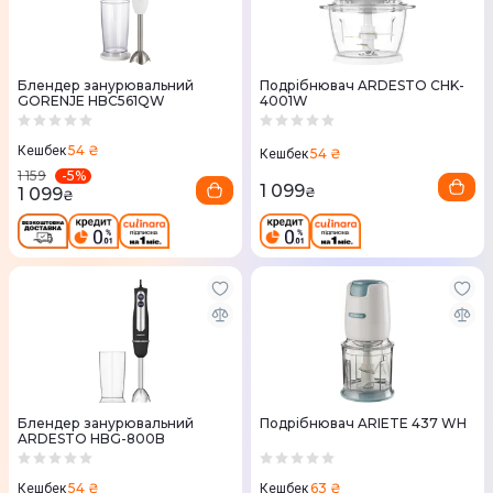
Блендер занурювальний
Подрібнювач ARDESTO CHK-
GORENJE HBC561QW
4001W
54 ₴
Кешбек
54 ₴
Кешбек
-
5
%
1 159
1 099
1 099
₴
₴
Блендер занурювальний
Подрібнювач ARIETE 437 WH
ARDESTO HBG-800B
54 ₴
63 ₴
Кешбек
Кешбек