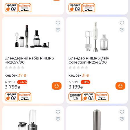
Блендерний набір PHILIPS
Блендер PHILIPS Daily
HR2657/90
CollectionHR2546/00
37 ₴
31 ₴
Кешбек
Кешбек
-
24
%
-
11
%
4 999
3 599
3 799
3 199
₴
₴