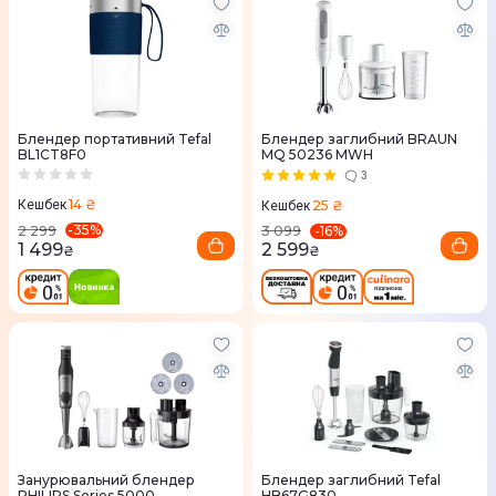
Блендер портативний Tefal
Блендер заглибний BRAUN
BL1CT8F0
MQ 50236 MWH
3
14 ₴
25 ₴
Кешбек
Кешбек
-
35
%
-
16
%
2 299
3 099
1 499
2 599
₴
₴
Занурювальний блендер
Блендер заглибний Tefal
PHILIPS Series 5000
HB67G830