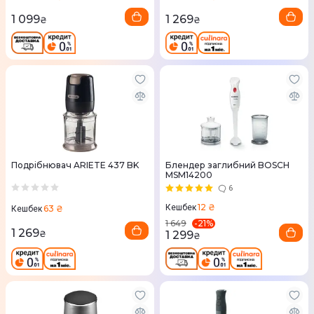
1 099
1 269
₴
₴
Подрібнювач ARIETE 437 BK
Блендер заглибний BOSCH
MSM14200
6
12 ₴
Кешбек
63 ₴
Кешбек
-
21
%
1 649
1 269
₴
1 299
₴