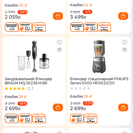
34 ₴
20 ₴
Кешбек
Кешбек
-
5
%
-
26
%
3 699
2 799
3 499
2 059
₴
₴
Занурювальний блендер
Блендер стаціонарний PHILIPS
BRAUN MQ 55236 M ВК
Series 5000 HR3020/20
7
26 ₴
26 ₴
Кешбек
Кешбек
-
33
%
-
18
%
3 999
3 299
2 699
2 699
₴
₴