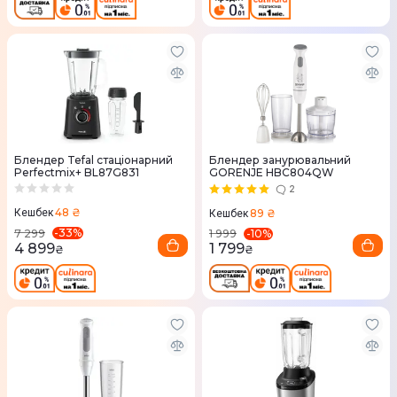
Блендер Tefal стаціонарний
Блендер занурювальний
Perfectmix+ BL87G831
GORENJE HBC804QW
2
48 ₴
89 ₴
Кешбек
Кешбек
-
33
%
-
10
%
7 299
1 999
4 899
1 799
₴
₴