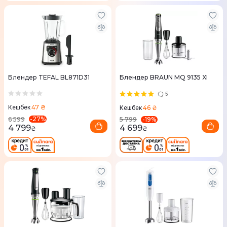
Блендер TEFAL BL871D31
Блендер BRAUN MQ 9135 XI
5
47 ₴
46 ₴
Кешбек
Кешбек
-
27
%
-
19
%
6 599
5 799
4 799
4 699
₴
₴