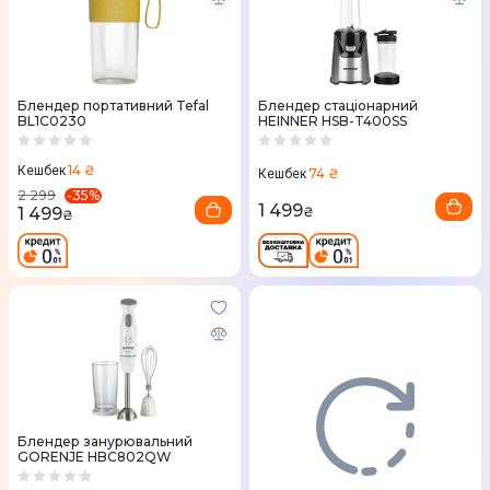
Блендер портативний Tefal
Блендер стаціонарний
BL1C0230
HEINNER HSB-T400SS
14 ₴
Кешбек
74 ₴
Кешбек
-
35
%
2 299
1 499
1 499
₴
₴
Блендер занурювальний
GORENJE HBC802QW