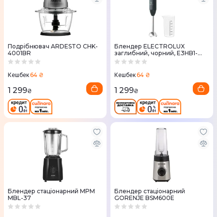
Подрібнювач ARDESTO CHK-
Блендер ELECTROLUX
4001BR
заглибний, чорний, E3HB1-
4GG
64 ₴
64 ₴
Кешбек
Кешбек
1 299
1 299
₴
₴
Блендер стаціонарний MPM
Блендер стаціонарний
MBL-37
GORENJE BSM600E