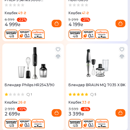
HR2685/00
49 ₴
41 ₴
Кешбек
Кешбек
-
22
%
-
21
%
6 399
5 299
4 999
4 199
₴
₴
Блендер Philips HR2543/90
Блендер BRAUN MQ 7035 X BK
1
5
26 ₴
33 ₴
Кешбек
Кешбек
-
10
%
-
6
%
2 999
3 599
2 699
3 399
₴
₴