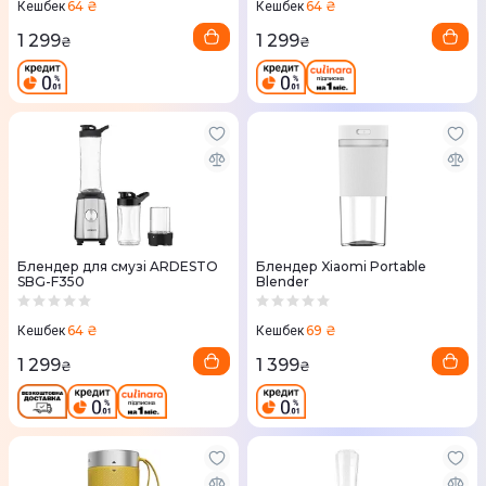
64 ₴
64 ₴
Кешбек
Кешбек
1 299
1 299
₴
₴
Блендер для смузі ARDESTO
Блендер Xiaomi Portable
SBG-F350
Blender
64 ₴
69 ₴
Кешбек
Кешбек
1 299
1 399
₴
₴