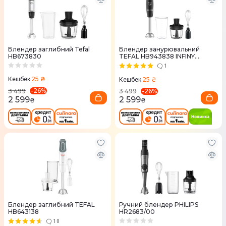
Блендер заглибний Tefal
Блендер занурювальний
HB673830
TEFAL HB943838 INFINY
FORCE 3 в 1
1
25 ₴
25 ₴
Кешбек
Кешбек
-
26
%
-
26
%
3 499
3 499
2 599
2 599
₴
₴
Блендер заглибний TEFAL
Ручний блендер PHILIPS
HB643138
HR2683/00
10