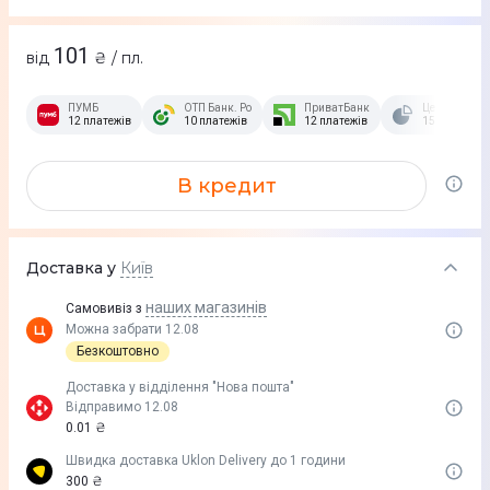
101
від
₴ / пл.
ПУМБ
ОТП Банк. Розстрочка Скибочка.
ПриватБанк
Це Розстроч
12 платежів
10 платежів
12 платежів
15 платежів
В кредит
Доставка у
Київ
наших магазинів
Самовивіз з
Можна забрати 12.08
Безкоштовно
Доставка у вiддiлення "Нова пошта"
Відправимо 12.08
0.01 ₴
Швидка доставка Uklon Delivery до 1 години
300 ₴