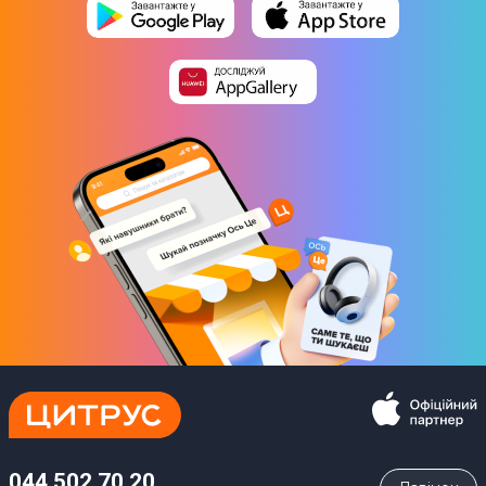
Блендер
Гарантійний талон
Інструкція
Юридична інформація
Товар може відрізнятись від представленого на фото,
характеристики та комплектація можуть бути змінені
виробником. Деталі уточнюйте у менеджера
044 502 70 20