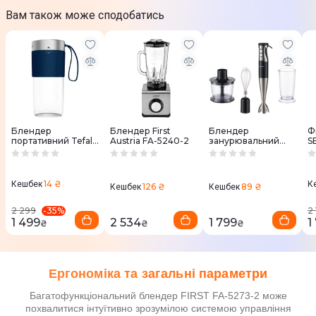
Вам також може сподобатись
Блендер
Блендер First
Блендер
Ф
портативний Tefal
Austria FA-5240-2
занурювальний
S
BL1CT8F0
HEINNER HB-
1000XBK
14 ₴
Кешбек
К
126 ₴
89 ₴
Кешбек
Кешбек
-
35
%
2 299
2 
1 499
2 534
1 799
1
₴
₴
₴
Ергономіка та загальні параметри
Багатофункціональний блендер FIRST FA-5273-2 може
похвалитися інтуїтивно зрозумілою системою управління