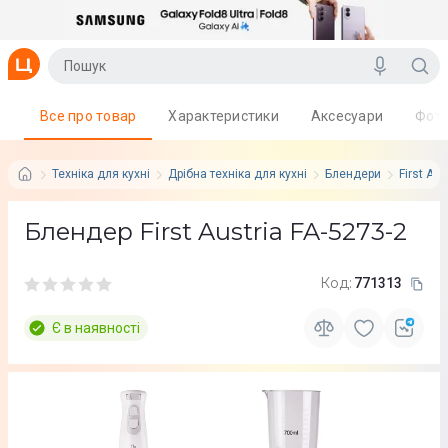
Все про товар
Характеристики
Аксесуари
Фот
Техніка для кухні
Дрібна техніка для кухні
Блендери
First Aus
Блендер First Austria FA-5273-2
Код:
771313
Є в наявності