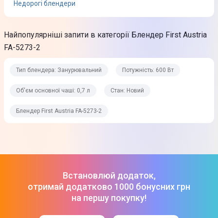
Недорогі блендери
Матеріал чаші / склянки
Пластик
Найпопулярніші запити в категорії Блендер First Austria
FA-5273-2
Колір
Білий
Тип блендера: Занурювальний
Потужність: 600 Вт
Вага
Об'єм основної чаші: 0,7 л
Стан: Новий
1,1 кг
Блендер First Austria FA-5273-2
Вага в упаковці
1,5 кг
Габарити (ВхШхГ)
36 x 6,5 x 6,5 см
Встановлюй додаток,
Габарити упаковки (ВхШхГ)
отримай додатково 1000 бонусних грн
20 x 10 x 10 см
на першу покупку!
Комплектація