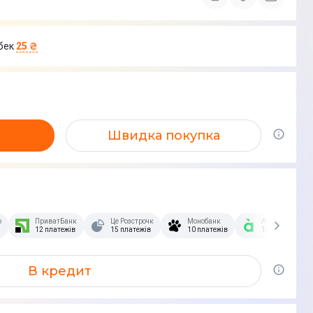
бек
25 ₴
Швидка покупка
озстрочка Скибочка.
ПриватБанк
Це Розстрочка
Монобанк
А-Банк
12 платежів
15 платежів
10 платежів
10 платежів
В кредит