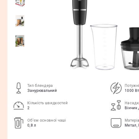
Тип блендера
Потужн
Занурювальний
1000 В
Кількість швидкостей
Насадк
2
Вінчик
Об'єм основної чаші
Матеріа
0,8 л
Метал,