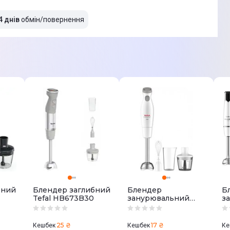
4 днів
обмін/повернення
бний
Блендер заглибний
Блендер
Б
Tefal HB673B30
занурювальний
з
TEFAL Easychef 3в1
T
HB453138
25 ₴
17 ₴
Кешбек
Кешбек
Ке