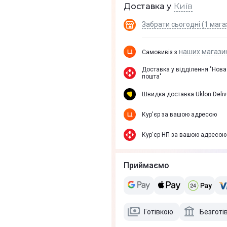
Київ
Доставка у
Забрати сьогодні (1 мага
наших магази
Самовивіз з
Доставка у вiддiлення "Нова
пошта"
Швидка доставка Uklon Deliv
Кур'єр за вашою адресою
Кур'єр НП за вашою адресою
Приймаємо
Готівкою
Безготі