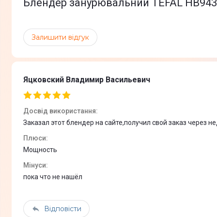
Блендер занурювальний TEFAL HB9438
Ступінь ушкодження
Матеріал корпусу
Залишити відгук
Матеріал чаші / склянки
Яцковский Владимир Васильевич
Колір
Вага
Досвід використання
:
Вага в упаковці
Заказал этот блендер на сайте,получил свой заказ через н
Габарити (ВхШхГ)
Плюси
:
Мощность
Габарити упаковки (ВхШхГ)
Мінуси
:
Комплектація
пока что не нашёл
Відповісти