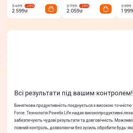
-
26
%
-
26
%
3 499
2 799
2 699
2 599
2 059
1 999
₴
₴
Всі результати під вашим контролем!
Виняткова продуктивність поєднується з високою точністю в
Force. Технологія Powelix Life надає високопродуктивні лез
забезпечують чудові результати та довговічність. Можливі
повний контроль, дозволяючи без зусиль обробити будь-які