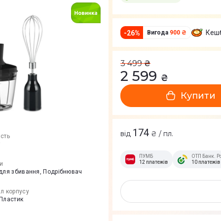
Кеш
-
26
%
Вигода
900 ₴
3 499
₴
2 599
₴
Купити
174
від
₴ / пл.
ість
т
ПУМБ
ОТП Банк. Р
12 платежів
10 платежів
и
 для збивання, Подрібнювач
л корпусу
 Пластик