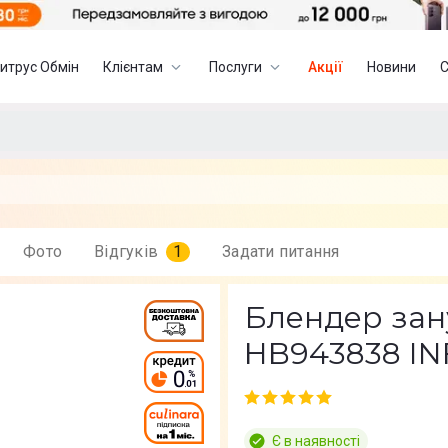
итрус Обмін
Клієнтам
Послуги
Акції
Новини
Фото
Відгуків
1
Задати питання
Блендер за
HB943838 INF
Є в наявності