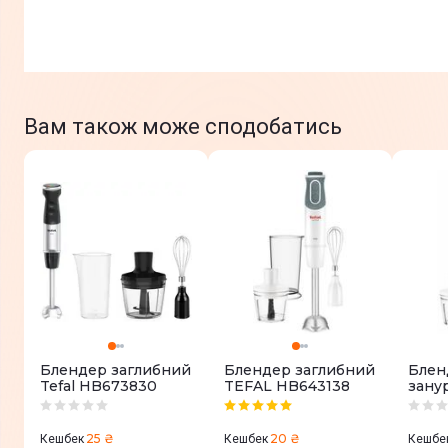
Вам також може сподобатись
Блендер заглибний
Блендер заглибний
Блен
Tefal HB673830
TEFAL HB643138
зану
TEFA
25 ₴
20 ₴
Кешбек
Кешбек
Кешбе