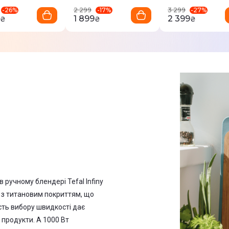
-
26
%
-
17
%
-
27
%
2 299
3 299
1 899
2 399
₴
₴
₴
 ручному блендері Tefal Infiny
а з титановим покриттям, що
сть вибору швидкості дає
 продукти. А 1000 Вт