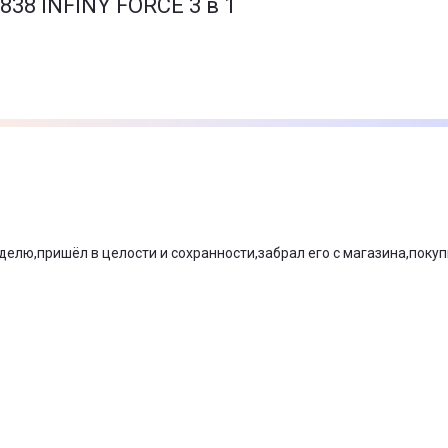
38 INFINY FORCE 3 в 1
Без ушкоджень
Метал
Пластик
Пластик
Чорний
1,3 кг
1,7 кг
еделю,пришёл в целости и сохранности,забрал его с магазина,поку
40 х 9,8 х 7 см
25,8 х 25,4 х 14,4 см
Гарантійний талон
Інструкція
Віночок для збивання
Блендер занурювальний