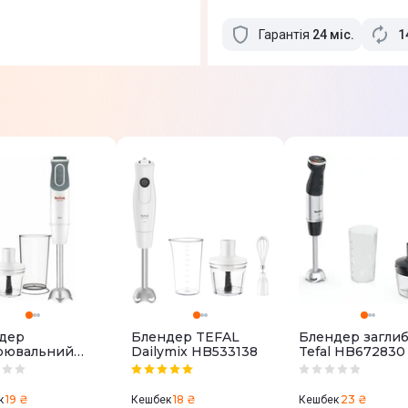
Гарантія
24
міс
.
1
дер
Блендер TEFAL
Блендер загли
рювальний
Dailymix HB533138
Tefal HB672830
L HB641138
19 ₴
18 ₴
23 ₴
к
Кешбек
Кешбек