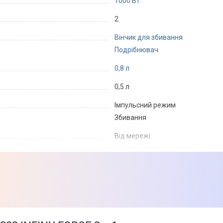
1000 Вт
2
Вінчик для збивання
Подрібнювач
0,8 л
0,5 л
Імпульсний режим
Збивання
Від мережі
Плавне регулювання швидкості
Технологія ножів POWELIX LIFE
Новий