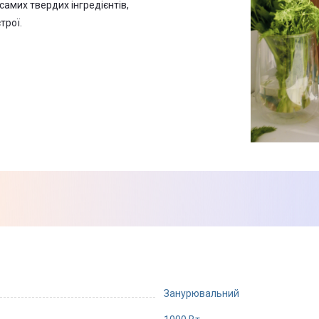
амих твердих інгредієнтів,
трої.
Занурювальний