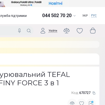
044 502 70 20
Служба підтримки
РУС
УКР
Увійти
нурювальний TEFAL
INY FORCE 3 в 1
Код:
670727