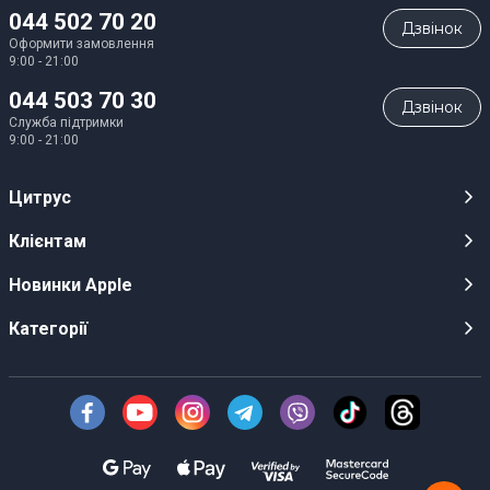
044 502 70 20
Дзвiнок
Оформити замовлення
9:00 - 21:00
044 503 70 30
Дзвiнок
Служба підтримки
9:00 - 21:00
Цитрус
Кар’єра
Клієнтам
Магазини
Публічні оферти
Новинки Apple
Для ЗМІ
Відеоогляди
iPhone 17
Категорії
Оптовим клієнтам
Акції, розіграші, призи
iPhone 17 Pro
Аудіо
Служба підтримки клієнтів
Інструкції та прошивки
iPhone 17 Pro Max
Техніка Apple
Про Компанію
Доставка
iPhone Air
Смартфони
Новини
Оплата
AirPods Pro 3
Техніка для кухні
Безготівковий розрахунок
Гарантійні умови