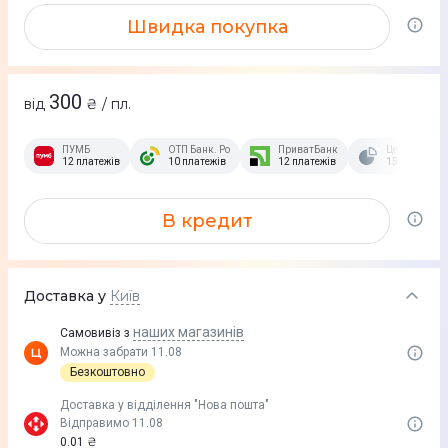
Швидка покупка
300
від
₴ / пл.
ПУМБ
ОТП Банк. Розстрочка Скибочка.
ПриватБанк
Це Розстроч
12 платежів
10 платежів
12 платежів
15 платежів
В кредит
Доставка у
Київ
наших магазинів
Самовивіз з
Можна забрати 11.08
Безкоштовно
Доставка у вiддiлення "Нова пошта"
Відправимо 11.08
0.01 ₴