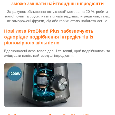
зможе змішати найтвердіші інгредієнти
За рахунок збільшення потужності* мотора на 20 %, робити
напої, супи та соуси, навіть із найтвердіших інгредієнтів, таких
як заморожені фрукти, лід або горіхи стало набагато легше.
Нові леза ProBlend Plus забезпечують
однорідне подрібнення інгредієнтів із
рівномірною щільністю
Вдосконалені леза тепер довші та товщі, щоб подрібнювати та
змішувати навіть найтвердіші інгредієнти.