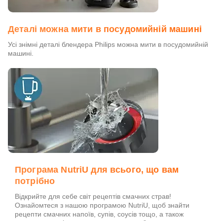
Деталі можна мити в посудомийній машині
Усі знімні деталі блендера Philips можна мити в посудомийній
машині.
Програма NutriU для всього, що вам
потрібно
Відкрийте для себе світ рецептів смачних страв!
Ознайомтеся з нашою програмою NutriU, щоб знайти
рецепти смачних напоїв, супів, соусів тощо, а також