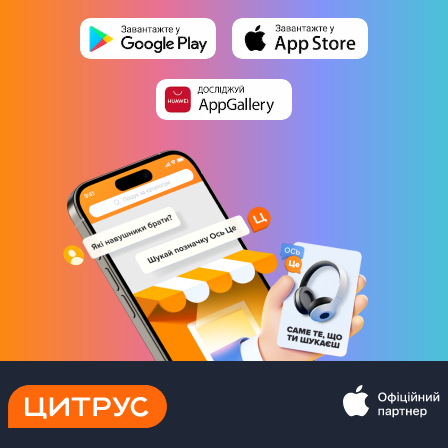
34,3 x 33,6 x 19,6 см
Комплектація
Блендер
Темпер
Дорожня склянка
Юридична інформація
Товар може відрізнятись від представленого на фото,
характеристики та комплектація можуть бути змінені
виробником. Деталі уточнюйте у менеджера
Завантаження
Iнструкцiя
Завантажити
(
2.66 MB
)