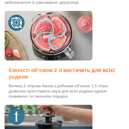
забезпечення їх рівномірної циркуляції.
Ємності об’ємом 2 л вистачить для всієї
родини
Велика 2-літрова банка з робочим об'ємом 1,5 літра
дозволяє приготувати смузі для всієї родини однією
поживною та смачною порцією.