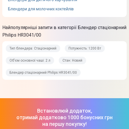
Матеріал корпусу
Блендери для молочних коктейлів
Скло
Матеріал чаші / склянки
Найпопулярніші запити в категорії Блендер стаціонарний
Пластик
Philips HR3041/00
Колір
Тип блендера: Стаціонарний
Потужність: 1200 Вт
Чорний
Об'єм основної чаші: 2 л
Стан: Новий
Вага
3,92 кг
Блендер стаціонарний Philips HR3041/00
Вага в упаковці
4,42 кг
Габарити (ВхШхГ)
47,7 х 19,4 х 20,5 см
Встановлюй додаток,
отримай додатково 1000 бонусних грн
Габарити упаковки (ВхШхГ)
на першу покупку!