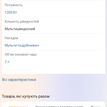
Потужність
1200 Вт
Кількість швидкостей
Мультишвидкісний
Насадки
Мульти-подрібнювач
Об'єм основної чаші
2 л
Об'єм подрібнювача
Немає
Всі характеристики
Програми та функції
Режим пульс
Товари, які купують разом
Автоочищення