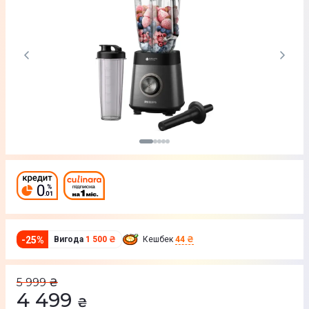
-
25
%
Вигода
1 500 ₴
Кешбек
44 ₴
5 999
₴
4 499
₴