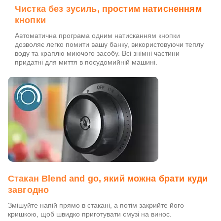
Чистка без зусиль, простим натисненням
кнопки
Автоматична програма одним натисканням кнопки
дозволяє легко помити вашу банку, використовуючи теплу
воду та краплю миючого засобу. Всі знімні частини
придатні для миття в посудомийній машині.
Стакан Blend and go, який можна брати куди
завгодно
Змішуйте напій прямо в стакані, а потім закрийте його
кришкою, щоб швидко приготувати смузі на винос.