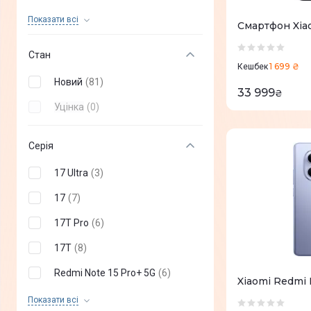
OPPO
(
+
42
)
Показати всi
Смартфон Xiao
OnePlus
(
+
37
)
Стан
1 699 ₴
Poco
(
+
46
)
Кешбек
Новий
(
81
)
33 999
Infinix
(
+
87
)
₴
Уцінка
(
0
)
TECNO mobile
(
+
31
)
Nothing Phone
(
+
8
)
Серія
Sony
(
+
2
)
17 Ultra
(
3
)
Vertu
(
+
4
)
17
(
7
)
Sigma
(
+
6
)
17T Pro
(
6
)
DOOGEE
(
+
34
)
17T
(
8
)
ZTE
(
+
22
)
Redmi Note 15 Pro+ 5G
(
6
)
Xiaomi Redmi 
Oukitel
(
+
36
)
Redmi Note 15 Pro 5G
(
6
)
Показати всi