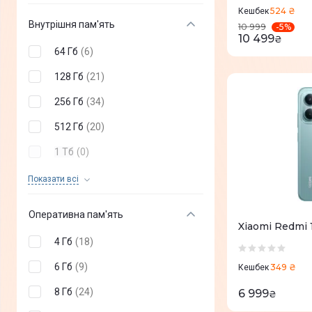
Blackview
(
+
43
)
524 ₴
Redmi Note 15 Pro
(
3
)
Кешбек
Внутрішня пам'ять
-
5
%
10 999
RugOne
(
+
2
)
Redmi Note 15 5G
(
6
)
10 499
₴
64 Гб
(
6
)
Google
(
+
30
)
Redmi Note 15
(
6
)
128 Гб
(
21
)
Redmi 15C
(
6
)
256 Гб
(
34
)
Redmi A7 Pro
(
6
)
512 Гб
(
20
)
Redmi 15
(
6
)
1 Тб
(
0
)
Redmi A5
(
6
)
2 Тб
(
0
)
Показати всi
Redmi 17
(
6
)
Оперативна пам'ять
Xiaomi Redmi 
4 Гб
(
18
)
6 Гб
(
9
)
349 ₴
Кешбек
8 Гб
(
24
)
6 999
₴