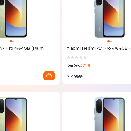
A7 Pro 4/64GB (Palm
Xiaomi Redmi A7 Pro 4/64GB (
374 ₴
Кешбек
7 499
₴