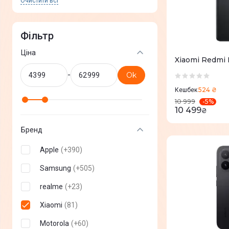
Очистити всi
Фільтр
Ціна
Xiaomi Redmi 
-
Ok
524 ₴
Кешбек
-
5
%
10 999
10 499
₴
Бренд
Apple
(
+
390
)
Samsung
(
+
505
)
realme
(
+
23
)
Xiaomi
(
81
)
Motorola
(
+
60
)