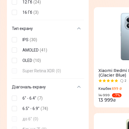
12 Гб
(
24
)
16 Гб
(
3
)
Тип екрану
IPS
(
30
)
AMOLED
(
41
)
OLED
(
10
)
Xiaomi Redmi 
Super Retina XDR
(
0
)
(Glacier Blue)
2
Діагональ екрану
699 ₴
Кешбек
-
7
%
14 999
6" - 6.4"
(
7
)
13 999
₴
6.5" - 6.9"
(
74
)
до 6"
(
0
)