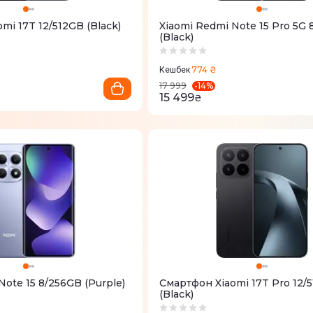
mi 17T 12/512GB (Black)
Xiaomi Redmi Note 15 Pro 5G
(Black)
774 ₴
Кешбек
-
14
%
17 999
15 499
₴
Note 15 8/256GB (Purple)
Смартфон Xiaomi 17T Pro 12/
(Black)