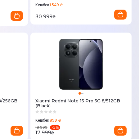
1 549 ₴
Кешбек
30 999
₴
 8/256GB
Xiaomi Redmi Note 15 Pro 5G 8/512GB
(Black)
899 ₴
Кешбек
-
5
%
18 999
17 999
₴