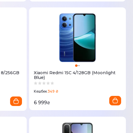
G 8/256GB
Xiaomi Redmi 15C 4/128GB (Moonlight
Blue)
349 ₴
Кешбек
6 999
₴