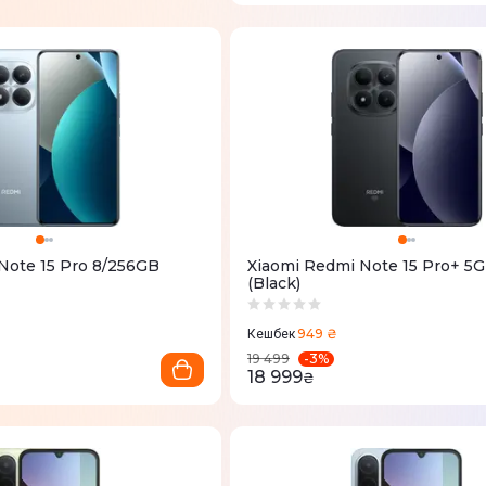
Note 15 Pro 8/256GB
Xiaomi Redmi Note 15 Pro+ 5
(Black)
949 ₴
Кешбек
-
3
%
19 499
18 999
₴