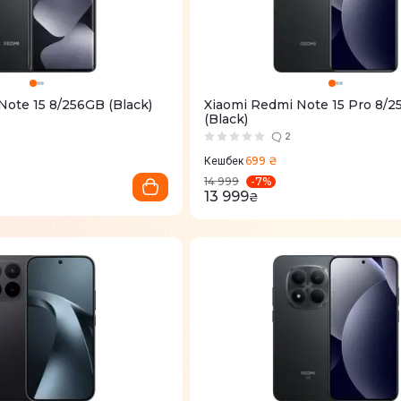
Note 15 8/256GB (Black)
Xiaomi Redmi Note 15 Pro 8/
(Black)
2
699 ₴
Кешбек
-
7
%
14 999
13 999
₴