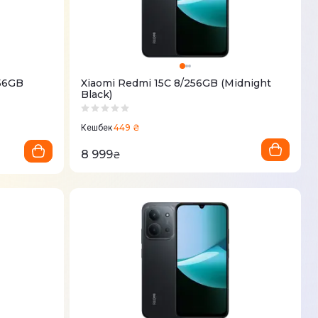
256GB
Xiaomi Redmi 15C 8/256GB (Midnight
Black)
449 ₴
Кешбек
8 999
₴