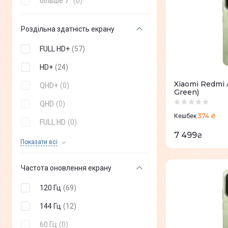
більше 7"
(
0
)
Роздільна здатність екрану
FULL HD+
(
57
)
HD+
(
24
)
Xiaomi Redmi 
QHD+
(
0
)
Green)
QHD
(
0
)
374 ₴
Кешбек
FULL HD
(
0
)
7 499
₴
HD
(
0
)
Показати всi
Частота оновлення екрану
120 Гц
(
69
)
144 Гц
(
12
)
60 Гц
(
0
)