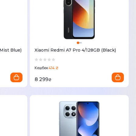
Mist Blue)
Xiaomi Redmi A7 Pro 4/128GB (Black)
414 ₴
Кешбек
8 299
₴