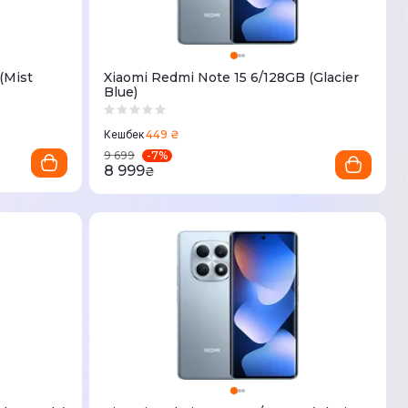
(Mist
Xiaomi Redmi Note 15 6/128GB (Glacier
Blue)
449 ₴
Кешбек
-
7
%
9 699
8 999
₴