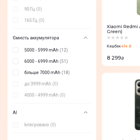
90 Гц
(
0
)
165 Гц
(
0
)
Xiaomi Redmi 
Green)
Ємність аккумулятора
414 ₴
Кешбек
5000 - 5999 mAh
(
12
)
8 299
₴
6000 - 6999 mAh
(
51
)
більше 7000 mAh
(
18
)
до 3999 mAh
(
0
)
4000 - 4999 mAh
(
0
)
AI
Інтегровано
(
0
)