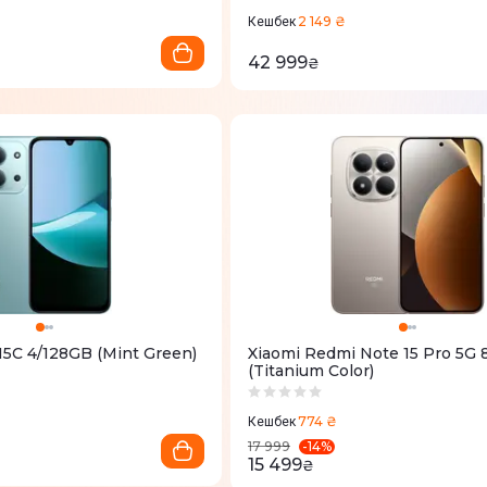
2 149 ₴
Кешбек
42 999
₴
15C 4/128GB (Mint Green)
Xiaomi Redmi Note 15 Pro 5G
(Titanium Color)
774 ₴
Кешбек
-
14
%
17 999
15 499
₴