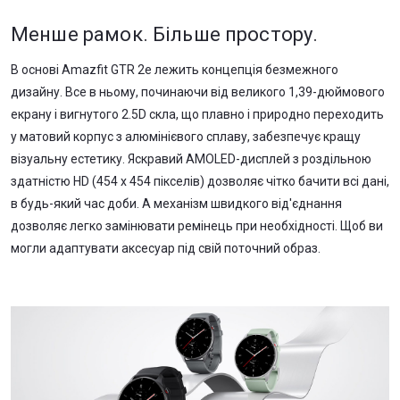
Менше рамок. Більше простору.
В основі Amazfit GTR 2e лежить концепція безмежного
дизайну. Все в ньому, починаючи від великого 1,39-дюймового
екрану і вигнутого 2.5D скла, що плавно і природно переходить
у матовий корпус з алюмінієвого сплаву, забезпечує кращу
візуальну естетику. Яскравий AMOLED-дисплей з роздільною
здатністю HD (454 x 454 пікселів) дозволяє чітко бачити всі дані,
в будь-який час доби. А механізм швидкого від'єднання
дозволяє легко замінювати ремінець при необхідності. Щоб ви
могли адаптувати аксесуар під свій поточний образ.