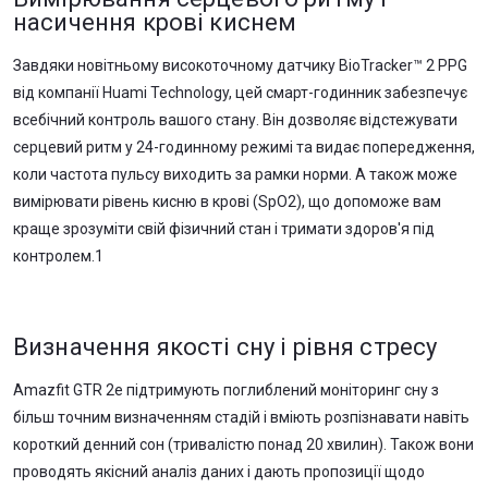
насичення крові киснем
Завдяки новітньому високоточному датчику BioTracker™ 2 PPG
від компанії Huami Technology, цей смарт-годинник забезпечує
всебічний контроль вашого стану. Він дозволяє відстежувати
серцевий ритм у 24-годинному режимі та видає попередження,
коли частота пульсу виходить за рамки норми. А також може
вимірювати рівень кисню в крові (SpO2), що допоможе вам
краще зрозуміти свій фізичний стан і тримати здоров'я під
контролем.1
Визначення якості сну і рівня стресу
Amazfit GTR 2е підтримують поглиблений моніторинг сну з
більш точним визначенням стадій і вміють розпізнавати навіть
короткий денний сон (тривалістю понад 20 хвилин). Також вони
проводять якісний аналіз даних і дають пропозиції щодо