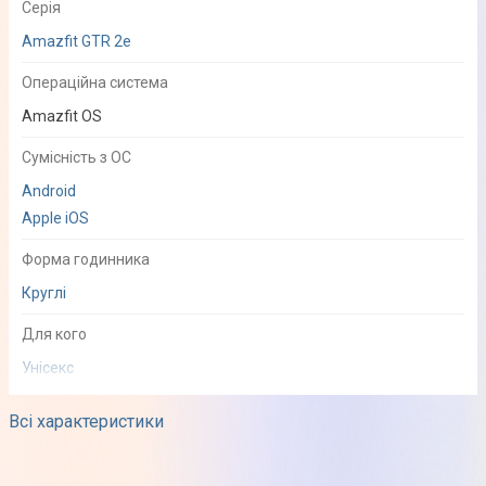
Серія
Amazfit GTR 2e
Операційна система
Amazfit OS
Сумісність з ОС
Android
Apple iOS
Форма годинника
Круглі
Для кого
Унісекс
Додаток для смартфона
Всі характеристики
Amazfit Watch