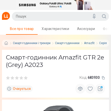
Все про товар
Характеристики
Аксесуари
Фот
Смарт-годинники і трекери
Смарт-годинники
Amazfit
Серія: A
Смарт-годинник Amazfit GTR 2e
(Grey) A2023
Код:
683930
Очікується