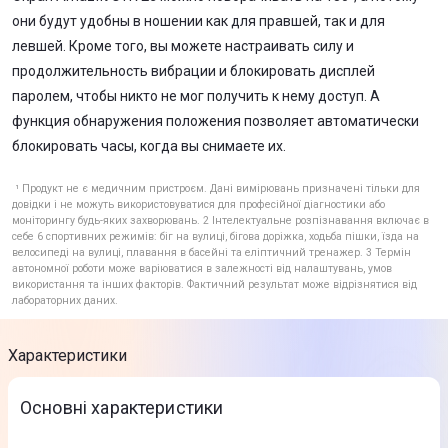
они будут удобны в ношении как для правшей, так и для
левшей. Кроме того, вы можете настраивать силу и
продолжительность вибрации и блокировать дисплей
паролем, чтобы никто не мог получить к нему доступ. А
функция обнаружения положения позволяет автоматически
блокировать часы, когда вы снимаете их.
¹ Продукт не є медичним пристроєм. Дані вимірювань призначені тільки для
довідки і не можуть використовуватися для професійної діагностики або
моніторингу будь-яких захворювань. 2 Інтелектуальне розпізнавання включає в
себе 6 спортивних режимів: біг на вулиці, бігова доріжка, ходьба пішки, їзда на
велосипеді на вулиці, плавання в басейні та еліптичний тренажер. 3 Термін
автономної роботи може варіюватися в залежності від налаштувань, умов
використання та інших факторів. Фактичний результат може відрізнятися від
лабораторних даних.
Характеристики
Основні характеристики