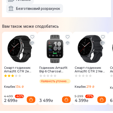
Безготівковий розрахунок
Вам також може сподобатись
Смарт-годинник
Годинник Amazfit
Смарт-годинник
С
Amazfit GTR 2e
Bip 6 Charcoal
Amazfit GTR 2 New
A
(Black) A2023
(Вугільний)
Version (Thunder
P
W2435AP3N
Black) A1952
W
Наявність уточнює менеджер
134 ₴
219 ₴
Кешбек
Кешбек
К
-
40
%
-
17
%
4 499
5 299
2 699
3 499
4 399
6
₴
₴
₴