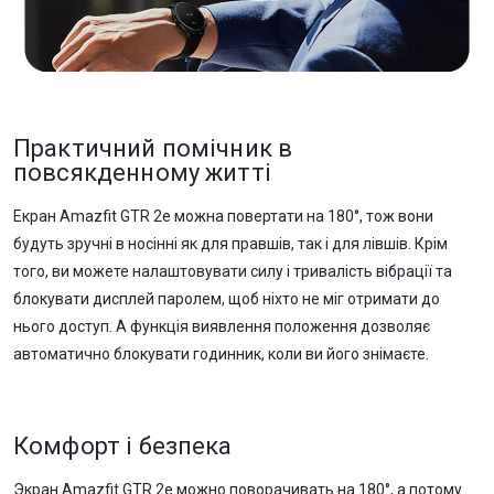
Практичний помічник в
повсякденному житті
Екран Amazfit GTR 2е можна повертати на 180°, тож вони
будуть зручні в носінні як для правшів, так і для лівшів. Крім
того, ви можете налаштовувати силу і тривалість вібрації та
блокувати дисплей паролем, щоб ніхто не міг отримати до
нього доступ. А функція виявлення положення дозволяє
автоматично блокувати годинник, коли ви його знімаєте.
Комфорт і безпека
Экран Amazfit GTR 2е можно поворачивать на 180°, а потому