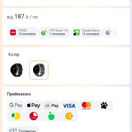
187
від
₴ / пл.
ПУМБ
ОТП Банк. Розстрочка Скибочка.
ПриватБанк
Це Розстроч
10 платежів
7 платежів
12 платежів
15 платежів
Колір
Приймаємо
Готівкою