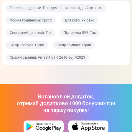
Тип дисплея
Телефонні дзвінки: Повідомлення про вхідний дзвінок
AMOLED
Форма годинника: Круглі
Для кого: Унісекс
Діагональ дисплея
1,39"
Сенсорний дисплей: Так
Підтримка GPS: Так
Роздільна здатність дисплея
Колір корпуса: Сірий
Колір ремінця: Сірий
454 x 454
Смарт-годинник Amazfit GTR 2e (Grey) A2023
Сенсорний дисплей
Так
Особливості дисплея
Щільність пікселів: 326 ppi
Встановлюй додаток,
Матеріал дисплея: Загартоване скло
отримай додатково 1000 бонусних грн
на першу покупку!
Технічні характеристики
Датчики