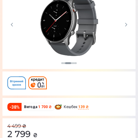
-
38
%
Вигода
1 700 ₴
Кешбек
139 ₴
4 499
₴
2 799
₴