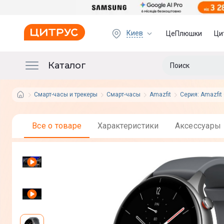
Киев
ЦеПлюшки
Ци
Каталог
Смарт-часы и трекеры
Смарт-часы
Amazfit
Серия: Amazfit
Все о товаре
Характеристики
Аксессуары