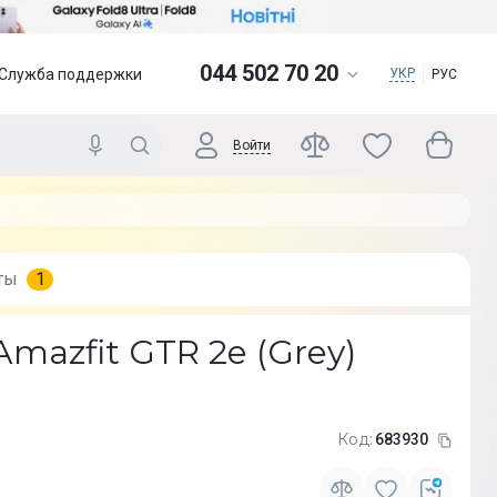
044 502 70 20
Служба поддержки
УКР
РУС
Войти
ты
1
mazfit GTR 2e (Grey)
Код:
683930