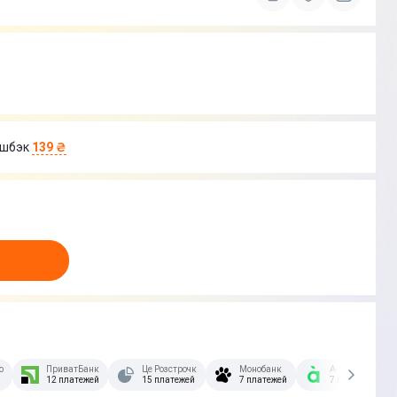
шбэк
139 ₴
озстрочка Скибочка.
ПриватБанк
Це Розстрочка
Монобанк
А-Банк
12 платежей
15 платежей
7 платежей
7 платежей