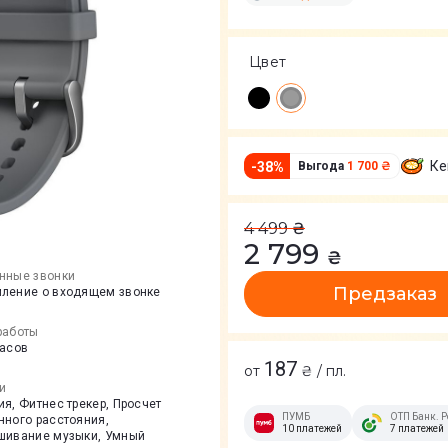
Цвет
Ке
-
38
%
Выгода
1 700 ₴
4 499
₴
2 799
₴
нные звонки
Предзаказ
ление о входящем звонке
работы
часов
187
от
₴ / пл.
и
я, Фитнес трекер, Просчет
ПУМБ
ОТП Банк. Р
нного расстояния,
10 платежей
7 платежей
шивание музыки, Умный