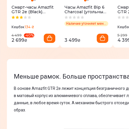
Смарт-часы Amazfit
Часы Amazfit Bip 6
Смар
GTR 2e (Black)
Charcoal (угольный)
GTR 
A2023
W2435AP3N
(Thun
A195
Наличие уточняет менеджер
134 ₴
Кешбэк
Кешбэ
-
40
%
4 499
5 299
2 699
3 499
4 39
₴
₴
Меньше рамок. Больше пространства
В основе Amazfit GTR 2e лежит концепция безграничного ди
в матовый корпус из алюминиевого сплава, обеспечивает л
данные, в любое время суток. А механизм быстрого отсоед
образ.