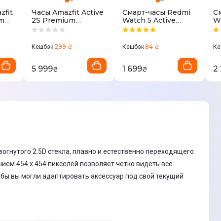
zfit
Часы Amazfit Active
Смарт-часы Redmi
С
um
2S Premium
Watch 5 Active
Wa
ний
W2440GL3N
Midnight Black
(
Черный
(BHR8784GL)
299 ₴
84 ₴
Кешбэк
Кешбэк
Ке
5 999
1 699
2
₴
₴
зогнутого 2.5D стекла, плавно и естественно переходящего
ием 454 x 454 пикселей позволяет четко видеть все
обы вы могли адаптировать аксессуар под свой текущий