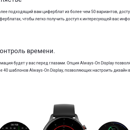
лее подходящий вам циферблат из более чем 50 вариантов, доступ
ерблатах, чтобы легко получить доступ к интересующей вас инф
контроль времени.
мация будет у вас перед глазами. Опция Always-On Display позво
е 40 шаблонов Always-On Display, позволяющих настроить дизайн в