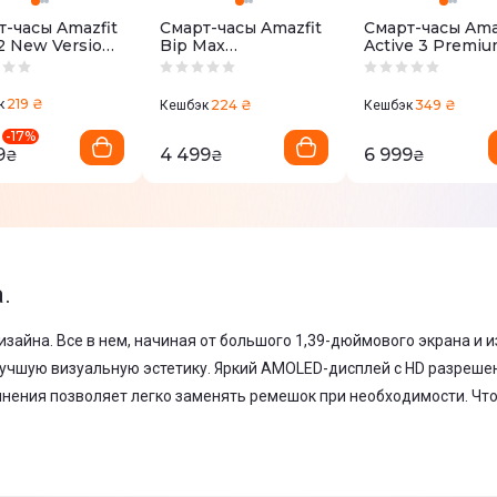
т-часы Amazfit
Смарт-часы Amazfit
Смарт-часы Ama
2 New Version
Bip Max
Active 3 Premi
der Black)
Серебристые Silver
W2559GL2N Си
2
W2568AP1N
219 ₴
к
224 ₴
349 ₴
Кешбэк
Кешбэк
-
17
%
9
4 499
6 999
₴
₴
₴
.
зайна. Все в нем, начиная от большого 1,39-дюймового экрана и и
учшую визуальную эстетику. Яркий AMOLED-дисплей с HD разрешен
инения позволяет легко заменять ремешок при необходимости. Чт