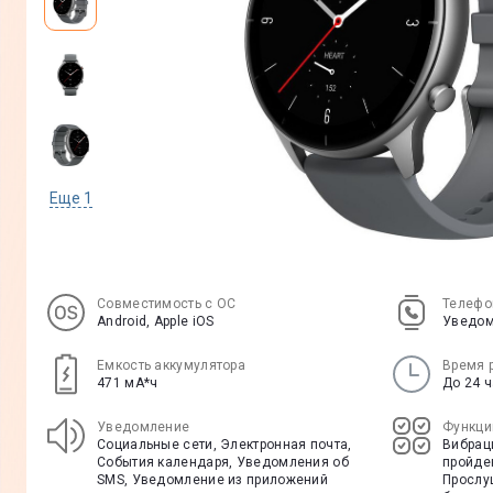
Еще
1
Совместимость с ОС
Телефо
Android, Apple iOS
Уведом
Емкость аккумулятора
Время 
471 мА*ч
До 24 
Уведомление
Функци
Социальные сети, Электронная почта,
Вибраци
События календаря, Уведомления об
пройде
SMS, Уведомление из приложений
Прослу