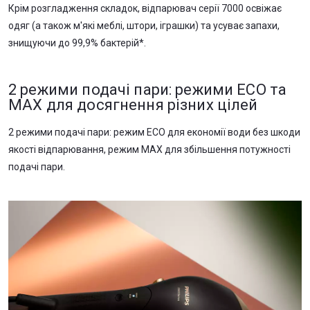
Крім розгладження складок, відпарювач серії 7000 освіжає
одяг (а також м'які меблі, штори, іграшки) та усуває запахи,
знищуючи до 99,9% бактерій*.
2 режими подачі пари: режими ECO та
MAX для досягнення різних цілей
2 режими подачі пари: режим ECO для економії води без шкоди
якості відпарювання, режим MAX для збільшення потужності
подачі пари.