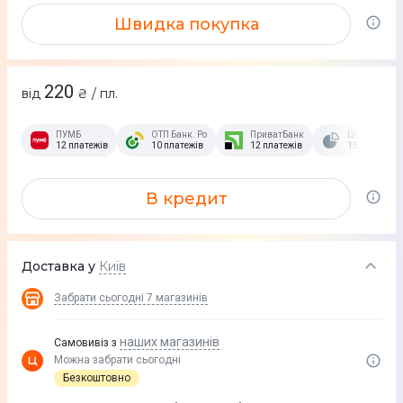
Швидка покупка
220
від
₴ / пл.
ПУМБ
ОТП Банк. Розстрочка Скибочка.
ПриватБанк
Це Розстроч
12 платежів
10 платежів
12 платежів
15 платежів
В кредит
Доставка у
Київ
Забрати сьогодні
7 магазинів
наших магазинів
Самовивіз з
Можна забрати сьогодні
Безкоштовно