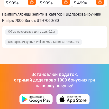
5 999
5 999
5 499
₴
₴
₴
Найпопулярніші запити в категорії Відпарювач ручний
Philips 7000 Series STH7060/80
Об'єм резервуара для води: 0,2 л
Відпарювач ручний Philips 7000 Series STH7060/80
Встановлюй додаток,
отримай додатково 1000 бонусних грн
на першу покупку!