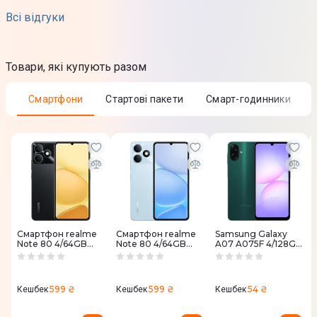
Всі відгуки
Iнструкцiя
Завантажити
(
3.53 MB
)
Товари, які купують разом
Iнструкцiя
Завантажити
(
714.68 KB
)
Смартфони
Стартові пакети
Смарт-годинники
Смартфон realme
Смартфон realme
Samsung Galaxy
Note 80 4/64GB
Note 80 4/64GB
A07 A075F 4/128GB
(Storm Black)
(Glacier Blue)
Green (SM-
A075FZGGSEK)
599 ₴
599 ₴
54 ₴
Кешбек
Кешбек
Кешбек