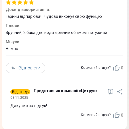
2,5 м
Досвід використання
:
Габарити (ВхШхГ)
Гарний відпарювач, чудово виконує свою функцію
14,1 x 12,9 x 35,5 см
Плюси
:
Зручний, 2 бака для води з різним обʼємом, потужний
Колір
Мінуси
:
Чорний
Немає
Комплектація
Гарантійний талон
Відповісти
0
Корисний відгук?
Інструкція
Відпарювач ручний
Юридична інформація
Представник компанії «Цитрус»
Відповідь
Товар може відрізнятись від представленого на фото,
08.11.2025
характеристики та комплектація можуть бути змінені
Дякуємо за відгук!
виробником. Деталі уточнюйте у менеджера
0
Корисний відгук?
Завантаження