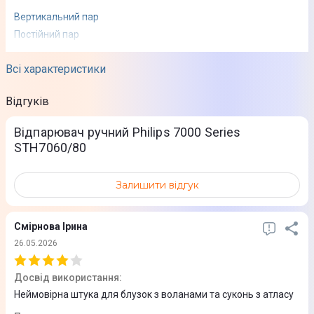
Вертикальний пар
Постійний пар
Всі характеристики
Технічні характеристики
Відгуків
Постійна подача пари
28 г/хв
Відпарювач ручний Philips 7000 Series
STH7060/80
Час нагріву води
30 сек
Залишити відгук
Джерело живлення
Від мережі
Смірнова Ірина
26.05.2026
Додаткова інформація
Світловий індикатор StyleMat
Досвід використання
:
Готовність до використання
Неймовірна штука для блузок з воланами та суконь з атласу
Рукавиця для додаткового захисту