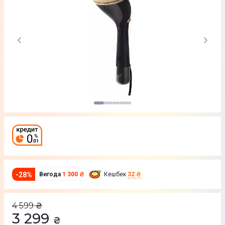
-
28
%
Вигода
1 300 ₴
Кешбек
32 ₴
4 599
₴
3 299
₴