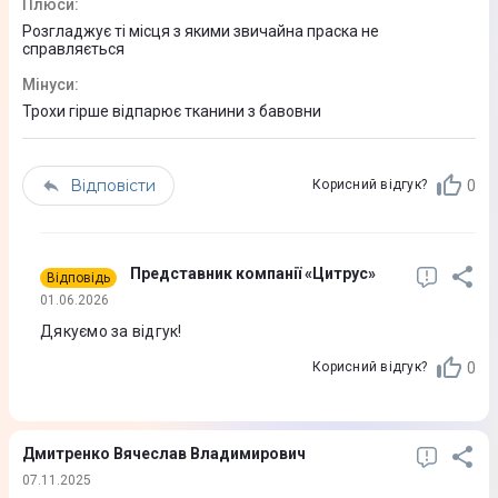
Плюси
:
Можливість використання водопровідної води
Розгладжує ті місця з якими звичайна праска не
Для всіх тканин, що допускають прасування
справляється
Перемикач увімкнення/вимкнення
Мінуси
:
Об'єм резервуару для води: 100/200 мл
Трохи гірше відпарює тканини з бавовни
Технологія OptimalTEMP
Долив води у будь-який момент використання
Відповісти
Знімний резервуар для води
0
Корисний відгук?
Без ризику пропалити тканину
Експлуатація
Представник компанії «Цитрус»
Відповідь
01.06.2026
Тип управління
Дякуємо за відгук!
Електронне
0
Корисний відгук?
Фізичні характеристики
Дмитренко Вячеслав Владимирович
Довжина шнура
07.11.2025