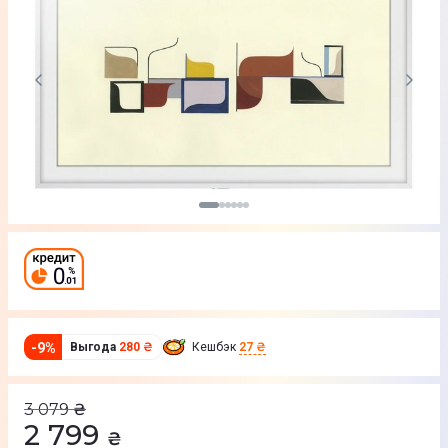
-
9
%
Выгода
280 ₴
Кешбэк
27 ₴
3 079
₴
2 799
₴