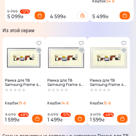
54 ₴
Кешбэк
1,5 кг
-
12
%
5 799
5 099
4 599
5 499
₴
₴
₴
Комплектация
Из этой серии
Руководство пользователя
Да
Рамка для ТВ
Рамка для ТВ
Рамка для ТВ
Samsung Frame 43"
Samsung Frame 43"
Samsung Frame 43"
чёрная (VG-
тёмно-коричневая
бежевая (VG-
SCFN43BM)
(VG-SCFN43DP)
SCFN43LP)
15 ₴
14 ₴
15 ₴
Кешбэк
Кешбэк
Кешбэк
-
48
%
-
51
%
-
48
%
3 079
3 079
3 079
1 599
1 499
1 599
₴
₴
₴