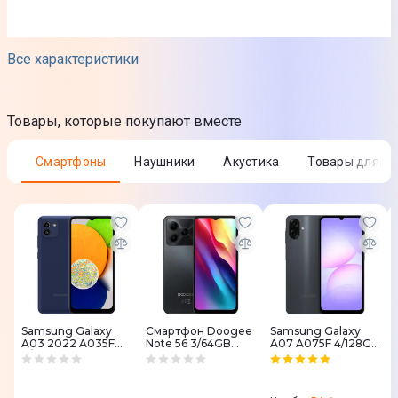
Размеры устройства
Все характеристики
Верхняя/Нижняя (ДxШxВ)
970,4 x 42,4 x 16,5 мм
Товары, которые покупают вместе
Левая/Правая (ДхШхВ)
Смартфоны
Наушники
Акустика
Товары для ж
560, 8 х 42,4 х 16,5 мм
Размеры в упаковке (ДxШxВ)
1050 x 94 x 90 мм
Вес
Вес устройства
Samsung Galaxy
Смартфон Doogee
Samsung Galaxy
A03 2022 A035F
Note 56 3/64GB
A07 A075F 4/128GB
0,9 кг
4/64GB Blue (SM-
Black (NOTE_56_BK)
Black (SM-
A035FZBGSEK)
A075FZKGSEK)
Вес комплекта в упаковке