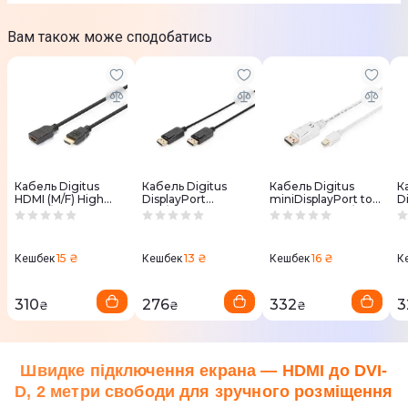
Вам також може сподобатись
Кабель Digitus
Кабель Digitus
Кабель Digitus
К
HDMI (M/F) High
DisplayPort
miniDisplayPort to
D
speed/Ethernet 3м
(AM/AM) 2м чорний
DisplayPort (M/M)
M
чорний
3м білий
15 ₴
13 ₴
16 ₴
Кешбек
Кешбек
Кешбек
К
310
276
332
3
₴
₴
₴
Швидке підключення екрана — HDMI до DVI-
D, 2 метри свободи для зручного розміщення