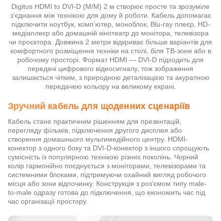
Digitus HDMI to DVI-D (M/M) 2 м створює просте та зрозуміле
з’єднання між технікою для дому й роботи. Кабель допомагає
підключити ноутбук, комп’ютер, моноблок, Blu-ray плеєр, HD-
медіаплеєр або домашній кінотеатр до монітора, телевізора
чи проєктора. Довжина 2 метри відкриває більше варіантів для
комфортного розміщення техніки на столі, біля ТВ-зони або в
робочому просторі. Формат HDMI — DVI-D підходить для
передачі цифрового відеосигналу, тож зображення
залишається чітким, з природною деталізацією та акуратною
передачею кольору на великому екрані.
Зручний кабель для щоденних сценаріїв
Кабель стане практичним рішенням для презентацій,
перегляду фільмів, підключення другого дисплея або
створення домашнього мультимедійного центру. HDMI-
конектор з одного боку та DVI-D-конектор з іншого спрощують
сумісність із популярною технікою різних поколінь. Чорний
колір гармонійно поєднується з моніторами, телевізорами та
системними блоками, підтримуючи охайний вигляд робочого
місця або зони відпочинку. Конструкція з роз’ємом типу male-
to-male одразу готова до підключення, що економить час під
час організації простору.