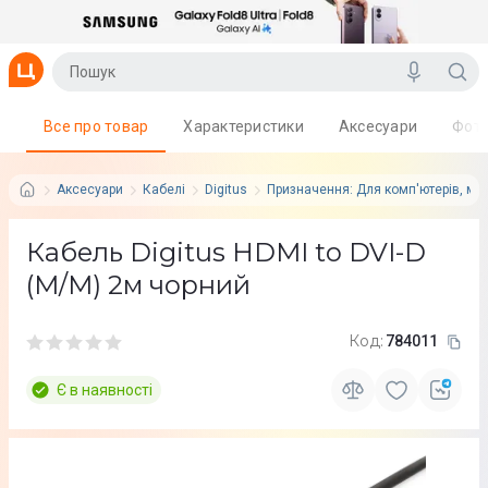
Все про товар
Характеристики
Аксесуари
Фот
Аксесуари
Кабелі
Digitus
Призначення: Для комп'ютерів, мон
Кабель Digitus HDMI to DVI-D
(M/M) 2м чорний
Код:
784011
Є в наявності