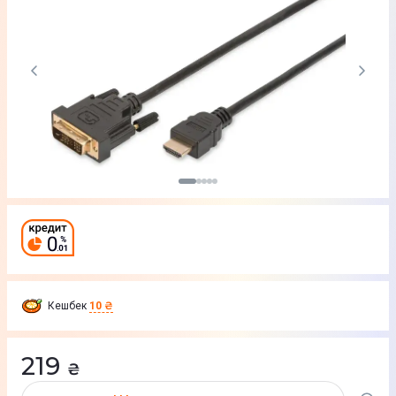
Кешбек
10 ₴
219
₴