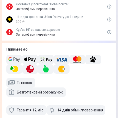
Доставка у поштомат "Нова пошта"
За тарифами перевізника
Швидка доставка Uklon Delivery до 1 години
300 ₴
Кур'єр НП за вашою адресою
За тарифами перевізника
Приймаємо
Готівкою
Безготівковий розрахунок
Гарантія
12
міс
.
14 днів
обмін/повернення