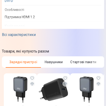
DVI-D
Особливості
Підтримка HDMI 1.2
Колір моделі
Чорний
Всі характеристики
Юридична інформація
Товар може відрізнятись від представленого на фото,
Товари, які купують разом
характеристики та комплектація можуть змінюватися
виробником. Подробиці уточнюйте у менеджера
Зарядні пристрої
Навушники
Стартові пакети
Довжина кабеля
2 м
Завантаження
Iнструкцiя