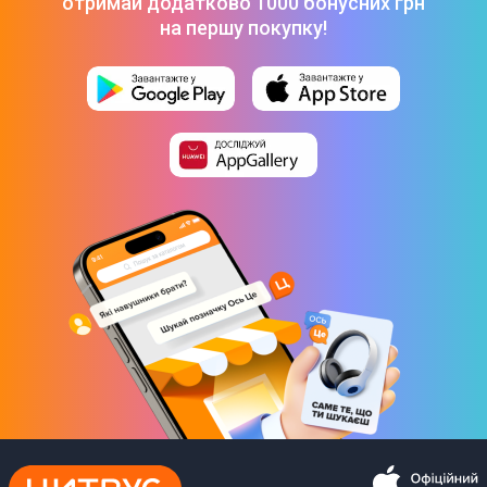
отримай додатково 1000 бонусних грн
на першу покупку!