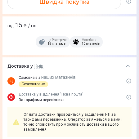
Швидка покупка
15
від
₴ / пл.
Це Розстрочка
Монобанк
15 платежів
10 платежів
Доставка у
Київ
наших магазинів
Самовивіз з
Безкоштовно
Доставка у вiддiлення "Нова пошта"
За тарифами перевізника
Оплата доставки проводиться у відділенні НП за
тарифами перевізника. Оператор зв’яжеться з вами і
точно сповістить про можливість доставки вашого
замовлення.