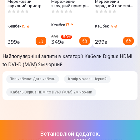
Мережевий
Мережевий
Мережевий
Завантажити
(
478.67 KB
)
зарядний пристрій
зарядний пристрій
зарядний пристрій
XO 30W USB-C +
Promate 17W USB-
XO 20W USB-C +
USB-A (L156.black)
C + USB-A (biplug-
USB-A (L154.black)
чорний
2.black) чорний
чорний
17 ₴
Кешбек
19 ₴
14 ₴
Кешбек
Кешбек
-
50
%
699
399
349
299
₴
₴
₴
Найпопулярніші запити в категорії Кабель Digitus HDMI
to DVI-D (M/M) 2м чорний
Тип кабелю: Дата-кабель
Колір моделі: Чорний
Кабель Digitus HDMI to DVI-D (M/M) 2м чорний
Встановлюй додаток,