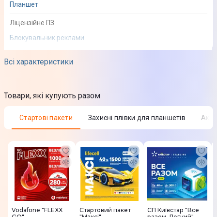
Планшет
Ліцензійне ПЗ
Блокувальник реклами
Всі характеристики
Товари, які купують разом
Стартові пакети
Захисні плівки для планшетів
Аку
Vodafone "FLEXX
Стартовий пакет
СП Київстар "Все
GO"
"Максі"
разом. Легкий"