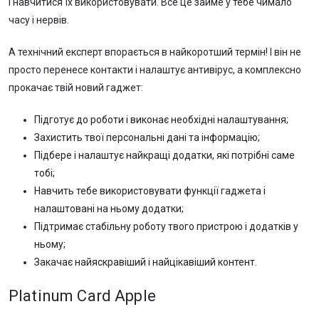
і навчитися їх використовувати. Все це займе у тебе чимало
часу і нервів.
А технічний експерт впорається в найкоротший термін! І він не
просто перенесе контакти і налаштує антивірус, а комплексно
прокачає твій новий гаджет:
Підготує до роботи і виконає необхідні налаштування;
Захистить твої персональні дані та інформацію;
Підбере і налаштує найкращі додатки, які потрібні саме
тобі;
Навчить тебе використовувати функції гаджета і
налаштовані на ньому додатки;
Підтримає стабільну роботу твого пристрою і додатків у
ньому;
Закачає найяскравіший і найцікавіший контент.
Platinum Card Apple