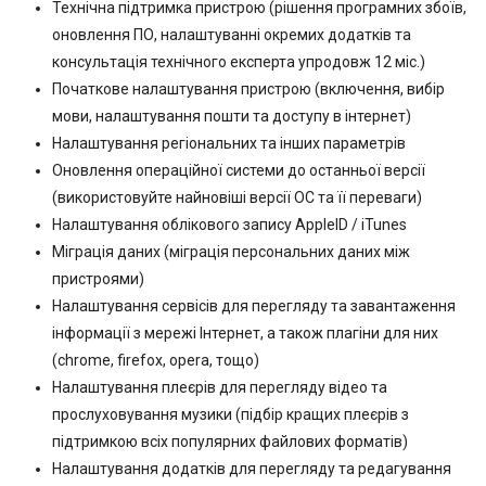
Технічна підтримка пристрою (рішення програмних збоїв,
оновлення ПО, налаштуванні окремих додатків та
консультація технічного експерта упродовж 12 міс.)
Початкове налаштування пристрою (включення, вибір
мови, налаштування пошти та доступу в інтернет)
Налаштування регіональних та інших параметрів
Оновлення операційної системи до останньої версії
(використовуйте найновіші версії ОС та її переваги)
Налаштування облікового запису AppleID / iTunes
Міграція даних (міграція персональних даних між
пристроями)
Налаштування сервісів для перегляду та завантаження
інформації з мережі Інтернет, а також плагіни для них
(chrome, firefox, opera, тощо)
Налаштування плеєрів для перегляду відео та
прослуховування музики (підбір кращих плеєрів з
підтримкою всіх популярних файлових форматів)
Налаштування додатків для перегляду та редагування