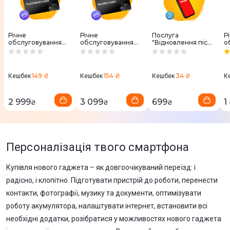
Річне
Річне
Послуга
Р
обслуговування
обслуговування
"Відновлення після
о
"Platinum Card
"Silver Card Mac"
системного збою
"
Android"
Apple"
149 ₴
154 ₴
34 ₴
Кешбек
Кешбек
Кешбек
К
2 999
3 099
699
1
₴
₴
₴
Персоналізація твого смартфона
Купівля нового гаджета – як довгоочікуваний переїзд: і
радісно, і клопітно. Підготувати пристрій до роботи, перенести
контакти, фотографії, музику та документи, оптимізувати
роботу акумулятора, налаштувати інтернет, встановити всі
необхідні додатки, розібратися у можливостях нового гаджета