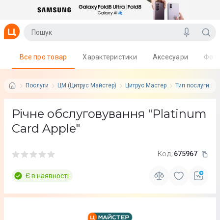
Все про товар
Характеристики
Аксесуари
Фот
Послуги
ЦМ (Цитрус Майстер)
Цитрус Мастер
Тип послуги: К
Річне обслуговування "Platinum
Card Apple"
Код:
675967
Є в наявності