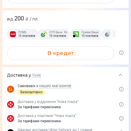
200
від
₴ / пл.
ПУМБ
ОТП Банк. Розстрочка Скибочка.
ПриватБанк
Це Розстроч
15 платежів
15 платежів
15 платежів
15 платежів
В кредит
Доставка у
Київ
наших магазинів
Самовивіз з
Безкоштовно
Доставка у вiддiлення "Нова пошта"
За тарифами перевізника
Доставка у поштомат "Нова пошта"
За тарифами перевізника
Швидка доставка Uklon Delivery до 1 години