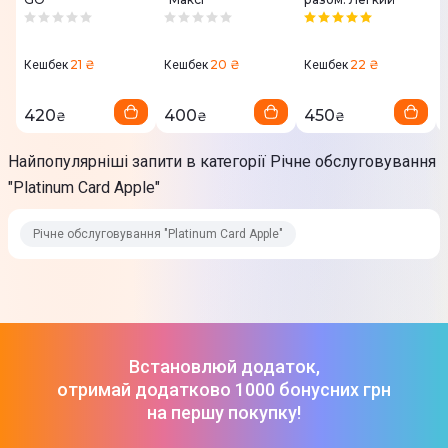
21 ₴
20 ₴
22 ₴
Кешбек
Кешбек
Кешбек
420
400
450
₴
₴
₴
Найпопулярніші запити в категорії Річне обслуговування
"Platinum Card Apple"
Річне обслуговування "Platinum Card Apple"
Встановлюй додаток,
отримай додатково 1000 бонусних грн
на першу покупку!