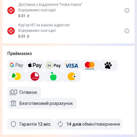
Доставка у вiддiлення "Нова пошта"
Відправимо сьогодні
0.01 ₴
Кур'єр НП за вашою адресою
Відправимо сьогодні
0.01 ₴
Приймаємо
Готівкою
Безготівковий розрахунок
Гарантія
12
міс
.
14 днів
обмін/повернення