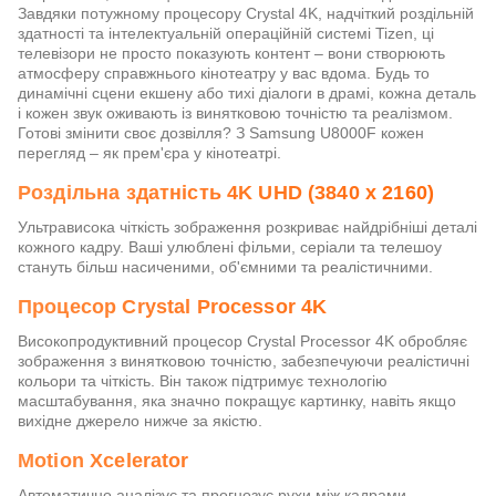
Завдяки потужному процесору Crystal 4K, надчіткий роздільній
здатності та інтелектуальній операційній системі Tizen, ці
телевізори не просто показують контент – вони створюють
атмосферу справжнього кінотеатру у вас вдома. Будь то
динамічні сцени екшену або тихі діалоги в драмі, кожна деталь
і кожен звук оживають із винятковою точністю та реалізмом.
Готові змінити своє дозвілля? З Samsung U8000F кожен
перегляд – як прем'єра у кінотеатрі.
Роздільна здатність 4K UHD (3840 x 2160)
Ультрависока чіткість зображення розкриває найдрібніші деталі
кожного кадру. Ваші улюблені фільми, серіали та телешоу
стануть більш насиченими, об'ємними та реалістичними.
Процесор Crystal Processor 4K
Високопродуктивний процесор Crystal Processor 4K обробляє
зображення з винятковою точністю, забезпечуючи реалістичні
кольори та чіткість. Він також підтримує технологію
масштабування, яка значно покращує картинку, навіть якщо
вихідне джерело нижче за якістю.
Motion Xcelerator
Автоматично аналізує та прогнозує рухи між кадрами,