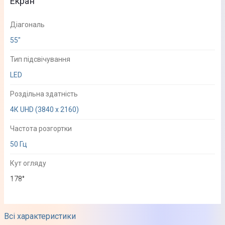
Екран
Діагональ
55"
Тип підсвічування
LED
Роздільна здатність
4К UHD (3840 x 2160)
Частота розгортки
50 Гц
Кут огляду
178°
Зображення
Всі характеристики