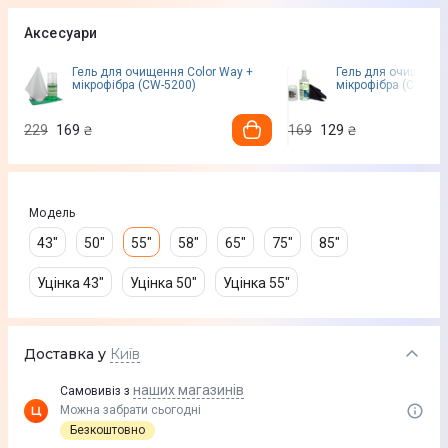
Аксесуари
Гель для очищення Color Way +
Гель для очищення
мікрофібра (CW-5200)
мікрофібра (CW-515
229
169
169
129
₴
₴
Модель
43"
50"
55"
58"
65"
75"
85"
Уцінка 43"
Уцінка 50"
Уцінка 55"
Доставка у
Київ
наших магазинів
Самовивіз з
Можна забрати сьогодні
Безкоштовно