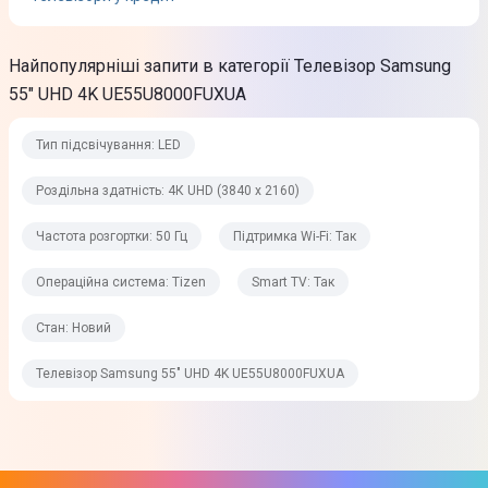
3 x HDMI
1 x USB
Найпопулярніші запити в категорії Телевізор Samsung
Вхід LAN (RJ45)
CI слот
55" UHD 4K UE55U8000FUXUA
RF In
Тип підсвічування: LED
Тюнери
Роздільна здатність: 4К UHD (3840 x 2160)
Аналоговий ТВ-тюнер
Частота розгортки: 50 Гц
Підтримка Wi-Fi: Так
Так
Операційна система: Tizen
Smart TV: Так
Цифровий ТВ-тюнер
Стан: Новий
DVB-C
DVB-S2
Телевізор Samsung 55" UHD 4K UE55U8000FUXUA
DVB-T2
Функції та можливості