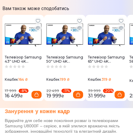
Вам також може сподобатись
Телевізор Samsung
Телевізор Samsung
Телевізор Samsung
Т
43" UHD 4K
50" UHD 4K
65" UHD 4K
5
UE43U8000FUXUA
UE50U8000FUXUA
UE65U8000FUXUA
U
164 ₴
199 ₴
319 ₴
Кешбек
Кешбек
Кешбек
К
-
8
%
-
11
%
-
20
%
17 999
22 499
39 999
16 499
19 999
31 999
2
₴
₴
₴
Занурення у кожен кадр
Відкрийте для себе нове покоління розваг із телевізорами
Samsung U8000F – серією, в якій злилися вражаюча якість
зображення, інноваційні технології та елегантний дизайн.