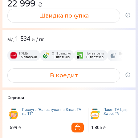
22 999
₴
Швидка покупка
1 534
від
₴ / пл.
ПУМБ
ОТП Банк. Розстрочка Скибочка.
ПриватБанк
Це Розстроч
15 платежів
15 платежів
10 платежів
15 платежів
В кредит
Сервіси
Послуга "Налаштування Smart TV
Пакет TV Цитрус За
на ТТ"
Sweet TV
599
1 806
₴
₴