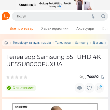
Все про товар
Характеристики
Аксесуари
Фот
Телевізори та мультимедіа
Телевізори
Samsung
Діагональ: 5
Телевізор Samsung 55" UHD 4K
UE55U8000FUXUA
Код:
766692
Є в наявності