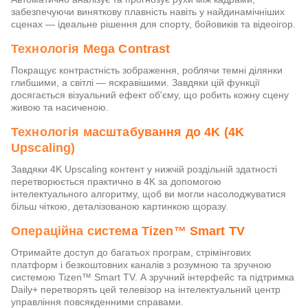
забезпечуючи виняткову плавність навіть у найдинамічніших
сценах — ідеальне рішення для спорту, бойовиків та відеоігор.
Технологія Mega Contrast
Покращує контрастність зображення, роблячи темні ділянки
глибшими, а світлі — яскравішими. Завдяки цій функції
досягається візуальний ефект об'єму, що робить кожну сцену
живою та насиченою.
Технологія масштабування до 4K (4K
Upscaling)
Завдяки 4K Upscaling контент у нижчій роздільній здатності
перетворюється практично в 4K за допомогою
інтелектуального алгоритму, щоб ви могли насолоджуватися
більш чіткою, деталізованою картинкою щоразу.
Операційна система Tizen™ Smart TV
Отримайте доступ до багатьох програм, стрімінгових
платформ і безкоштовних каналів з розумною та зручною
системою Tizen™ Smart TV. А зручний інтерфейс та підтримка
Daily+ перетворять цей телевізор на інтелектуальний центр
управління повсякденними справами.