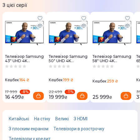
З цієї серії
Сумарна потужність динаміків
20 Вт
Особливості аудіо
Adaptive Sound
OTS Lite
Телевізор Samsung
Телевізор Samsung
Телевізор Samsung
Т
Q-Symphony
43" UHD 4K
50" UHD 4K
58" UHD 4K
6
UE43U8000FUXUA
UE50U8000FUXUA
UE58U8000FUXUA
U
Iнтерфейси
164 ₴
199 ₴
Кешбек
Кешбек
К
259 ₴
Кешбек
Підтримка Wi-Fi
-
8
%
-
11
%
17 999
22 499
3
16 499
19 999
25 999
3
₴
₴
₴
Так
Бездротові інтерфейси
Китайські
На стіну
Великі
З HDMI
Bluetooth
З плоским екраном
Телевізори в розстрочку
Дротові інтерфейси
Телевізори у кредит