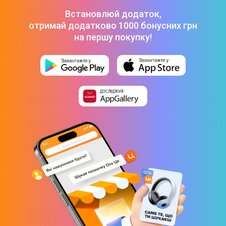
Операційна система
Встановлюй додаток,
Tizen
отримай додатково 1000 бонусних грн
на першу покупку!
Smart TV
Так
Web-браузер
Так
Голосове керування
Так
Додаткова інформація
Auto Game Mode (ALLM)
HGiG
Apple Airplay
EPG
Змінна частота оновлення (VRR)