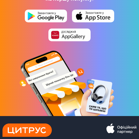
Ємність батареї
48В 20А/год
Тип акумулятора
Свинцево-кислотний
Час зарядки
6 - 8 годин
Особливості
Додаток
Ні
Сумісність з ОС
Ні
Bluetooth