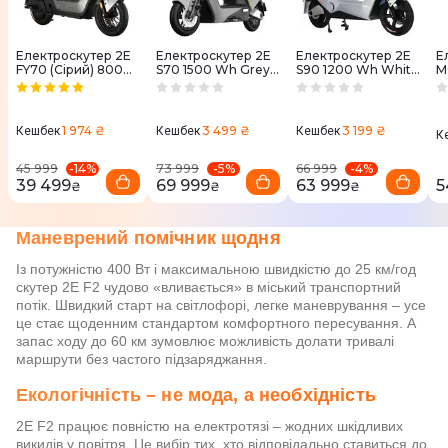
Електроскутер 2E
Електроскутер 2E
Електроскутер 2E
Е
FY70 (Сірий) 800
S70 1500 Wh Grey
S90 1200 Wh White
M
Wh
(2EESS70PLUS)
(2EESS90)
W
1 974 ₴
3 499 ₴
3 199 ₴
Кешбек
Кешбек
Кешбек
К
-
14
%
-
5
%
-
4
%
45 999
73 999
66 999
39 499
69 999
63 999
5
₴
₴
₴
Маневрений помічник щодня
Із потужністю 400 Вт і максимальною швидкістю до 25 км/год
скутер 2E F2 чудово «вливається» в міський транспортний
потік. Швидкий старт на світлофорі, легке маневрування – усе
це стає щоденним стандартом комфортного пересування. А
запас ходу до 60 км зумовлює можливість долати тривалі
маршрути без частого підзаряджання.
Екологічність – не мода, а необхідність
2E F2 працює повністю на електротязі – жодних шкідливих
викидів у повітря. Це вибір тих, хто відповідально ставиться до