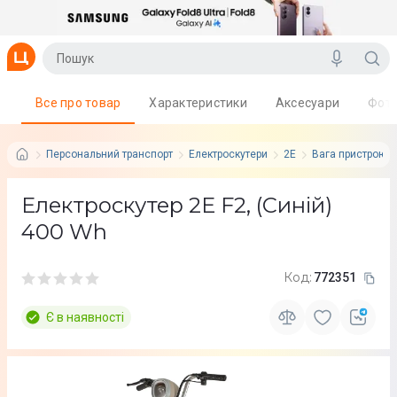
Все про товар
Характеристики
Аксесуари
Фот
Персональний транспорт
Електроскутери
2E
Вага пристрою: 6
Електроскутер 2E F2, (Синій)
400 Wh
Код:
772351
Є в наявності