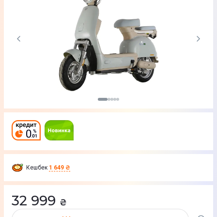
Кешбек
1 649 ₴
32 999
₴