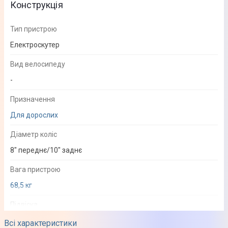
Конструкція
Тип пристрою
Електроскутер
Вид велосипеду
-
Призначення
Для дорослих
Діаметр коліс
8" переднє/10" заднє
Вага пристрою
68,5 кг
Підвіска
Пружинно-гідравлічна
Всі характеристики