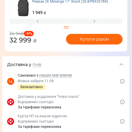
Рюкзак 2E Melange 17" Black (2E-BPN9267BK)
1 949
₴
34 948
-
6
%
32 999
Купити разом
₴
Доставка у
Київ
наших магазинів
Самовивіз з
Можна забрати 11.08
Безкоштовно
Доставка у вiддiлення "Нова пошта"
Відправимо сьогодні
За тарифами перевізника
Кур'єр НП за вашою адресою
Відправимо сьогодні
За тарифами перевізника