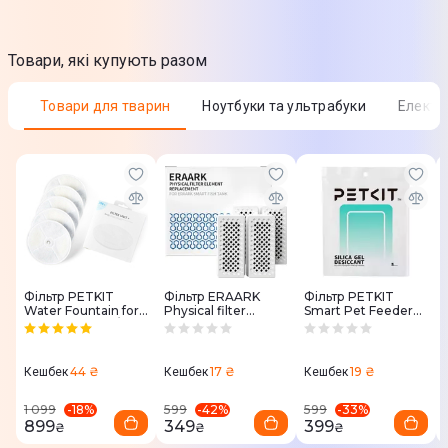
Алюмінієвий гідравлічний циліндр
Розташування підвіски
Товари, які купують разом
Задня
Передня
Товари для тварин
Ноутбуки та ультрабуки
Елект
Система гальмування
Барабанна
Розташування гальмівної системи
Передня
Задня
Фільтр PETKIT
Фільтр ERAARK
Фільтр PETKIT
Колір моделі
Water Fountain for
Physical filter
Smart Pet Feeder
EVERSWEET 2/3
element
Desiccant
Синій
5PCS
replacement
44 ₴
17 ₴
19 ₴
Кешбек
Кешбек
Кешбек
Пересування
-
18
%
-
42
%
-
33
%
1 099
599
599
899
349
399
₴
₴
₴
Допустиме навантаження