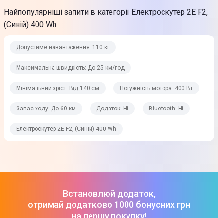
110 кг
Найпопулярніші запити в категорії Електроскутер 2E F2,
(Синій) 400 Wh
Максимальна швидкість
До 25 км/год
Допустиме навантаження: 110 кг
Мінімальний зріст
Максимальна швидкість: До 25 км/год
Від 140 см
Мінімальний зріст: Від 140 см
Потужність мотора: 400 Вт
Потужність мотора
Запас ходу: До 60 км
Додаток: Ні
Bluetooth: Ні
400 Вт
Електроскутер 2E F2, (Синій) 400 Wh
Кут підйому
6° - 8°
Aвтономність
Встановлюй додаток,
Запас ходу
отримай додатково 1000 бонусних грн
До 60 км
на першу покупку!