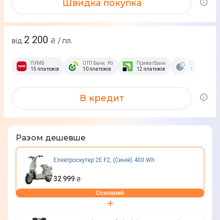
Швидка покупка
2 200
від
₴ / пл.
ПУМБ
ОТП Банк. Розстрочка Скибочка.
ПриватБанк
Це Розстроч
15 платежів
10 платежів
12 платежів
15 платежів
В кредит
Разом дешевше
Електроскутер 2E F2, (Синій) 400 Wh
32 999
₴
Основний