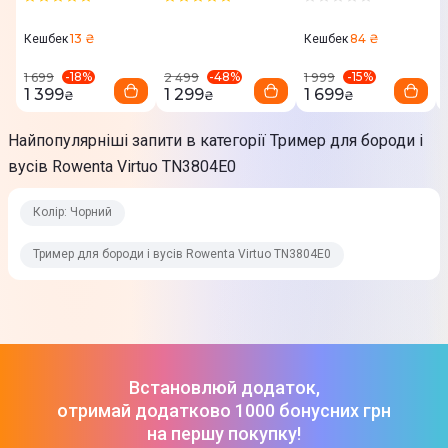
(Graphite White)
E510A
Так
13 ₴
84 ₴
Кешбек
Кешбек
Індикатор
-
18
%
-
48
%
-
15
%
1 699
2 499
1 999
1 399
1 299
1 699
Індикатор заряду
₴
₴
₴
Дисплей
Найпопулярніші запити в категорії Тример для бороди і
Ні
вусів Rowenta Virtuo TN3804E0
Підставка
Колір: Чорний
Ні
Тример для бороди і вусів Rowenta Virtuo TN3804E0
Функціональність
Робота від мережі та акумулятора
З'ємні насадки
Зручна настройка довжини
Самозагострювальні ножі
Встановлюй додаток,
отримай додатково 1000 бонусних грн
Живлення
на першу покупку!