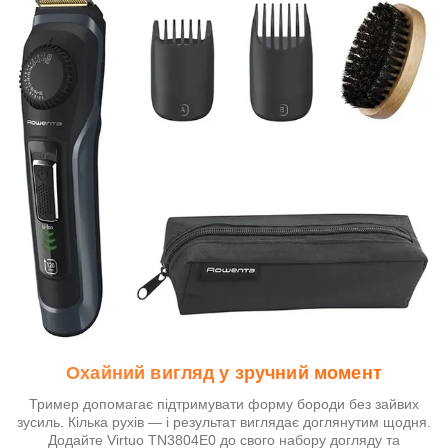
Охайний вигляд у зручний момент
Тример допомагає підтримувати форму бороди без зайвих
зусиль. Кілька рухів — і результат виглядає доглянутим щодня.
Додайте Virtuo TN3804E0 до свого набору догляду та