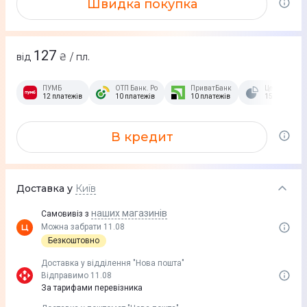
Швидка покупка
127
від
₴ / пл.
ПУМБ
ОТП Банк. Розстрочка Скибочка.
ПриватБанк
Це Розстроч
12 платежів
10 платежів
10 платежів
15 платежів
В кредит
Доставка у
Київ
наших магазинів
Самовивіз з
Можна забрати 11.08
Безкоштовно
Доставка у вiддiлення "Нова пошта"
Відправимо 11.08
За тарифами перевізника