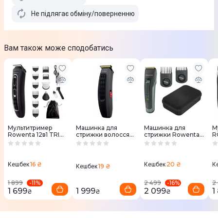
Не підлягає обміну/поверненню
Вам також може сподобатись
Мультитример
Машинка для
Машинка для
М
Rowenta 12в1 TRIM
стрижки волосся
стрижки Rowenta
R
& STYLE Karl
Rowenta TN182LF0
ADVANCER
T
Lagerfeld TN911LF0
TN5224E0
T
16 ₴
20 ₴
Кешбек
Кешбек
К
19 ₴
Кешбек
-
11
%
-
16
%
1 899
2 499
2
1 699
1 999
2 099
1
₴
₴
₴