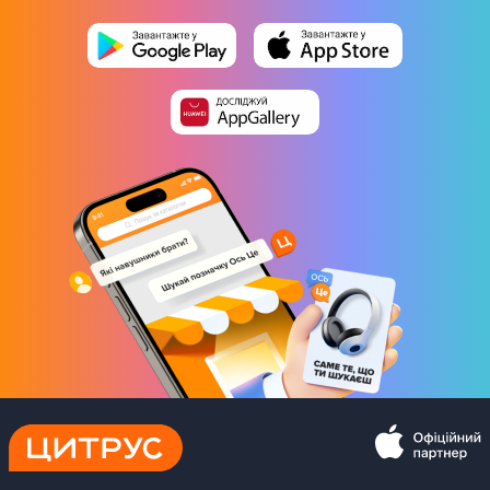
Джерело живлення
Аккумулятор
Від мережі
Тип акумулятора
Li-Ion
Час зарядки акумулятора
90 хв
Час роботи акумулятора
180 хв
Розміри та комплектація
Колір
Чорний