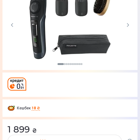
Кешбек
18 ₴
1 899
₴