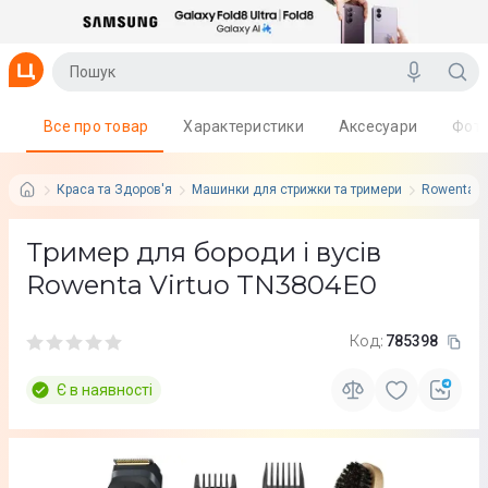
Все про товар
Характеристики
Аксесуари
Фот
Краса та Здоров'я
Машинки для стрижки та тримери
Rowenta
Тример для бороди і вусів
Rowenta Virtuo TN3804E0
Код:
785398
Є в наявності