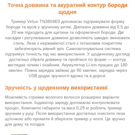
Точна довжина та акуратний контур бороди
щодня
Тример Virtuo TN3804E0 допомагає підтримувати форму
бороди та вусів у зручному ритмі. Діапазон довжини від 0,5 до
20 мм підходить для щетини та оформленої бороди. Дві
насадки і регулювання довжини дозволяють швидко змінювати
стиль. Леза з нержавіючої сталі з титановим покриттям
забезпечують рівний зріз. Самозаточувальна система
підтримує точність під час використання. У щоденному догляді
достатньо обрати довжину та пройтися по формі — контур
виглядає чітким і охайним. Акумулятор Li-ion працює до 180
хвилин. Повна зарядка займає до 90 хвилин, зарядка через
USB додає зручності вдома та в дорозі.
Зручність у щоденному використанні
Можливість стрижки вологого волосся розширює варіанти
використання. Індикатор заряду допомагає контролювати
процес. Компактні габарити та вага 0,29 кг роблять тример
зручним у руці. Після використання достатньо очистити леза
щіточкою або промити й зберігати тример у чохлі. Це зручно
для дому та поїздок.