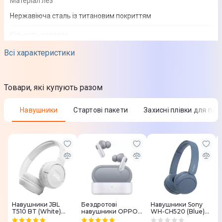
Матеріал лез
Нержавіюча сталь із титановим покриттям
Кількість насадок
2
Всі характеристики
Насадки
Насадка для бороди та вусів
Товари, які купують разом
Регульовані насадки (0,5-20 мм)
Навушники
Стартові пакети
Захисні плівки для пл
Додаткова інформація
Щіточка для чищення
Гребінець
Самозаточувальні ножі
Індикатор заряджання
Зручність використання
Навушники JBL
Бездротові
Навушники Sony
T510 BT (White)
навушники OPPO
WH-CH520 (Blue)
JBLT510BTWHTEU
Enco Buds 2 Pro
WHCH520L.CE7
Волога очистка