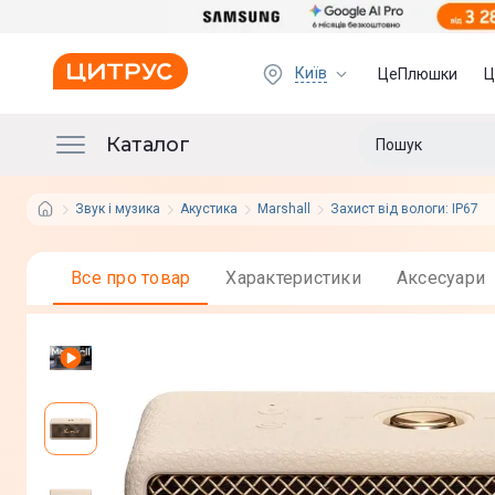
Київ
ЦеПлюшки
Ц
Каталог
Звук і музика
Акустика
Marshall
Захист від вологи: IP67
Все про товар
Характеристики
Аксесуари