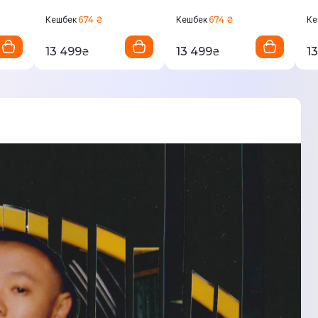
674 ₴
674 ₴
Кешбек
Кешбек
Ке
13 499
13 499
1
₴
₴