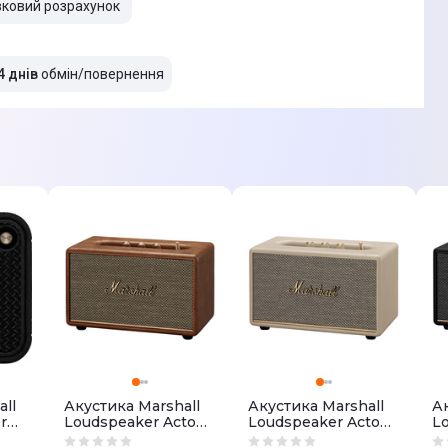
вковий розрахунок
4 днів
обмін/повернення
ll
Акустика Marshall
Акустика Marshall
Ак
r
Loudspeaker Acton
Loudspeaker Acton
L
and
III (Brown)
III (Cream)
II