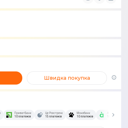
Швидка покупка
озстрочка Скибочка.
ПриватБанк
Це Розстрочка
Монобанк
А-Банк
10 платежів
15 платежів
10 платежів
10 платежів