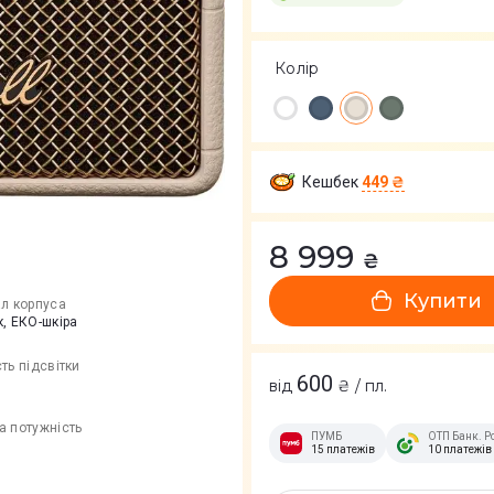
Колір
Кешбек
449 ₴
8 999
₴
Купити
ал корпуса
, ЕКО-шкіра
ть підсвітки
600
від
₴ / пл.
а потужність
ПУМБ
ОТП Банк. Р
15 платежів
10 платежів