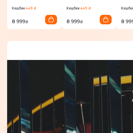
and Brass
Midni
449 ₴
449 ₴
Кешбек
Кешбек
Кешбе
8 999
8 999
8 99
₴
₴