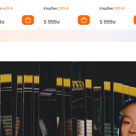
ght Blue
Brass
449 ₴
299 ₴
299 ₴
к
Кешбек
Кешбек
9
5 999
5 999
₴
₴
₴