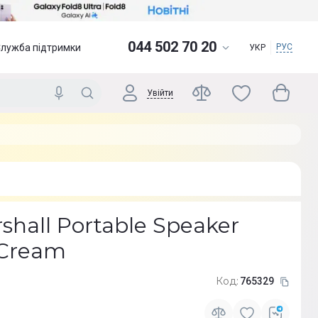
044 502 70 20
Служба підтримки
РУС
УКР
Увійти
shall Portable Speaker
 Cream
Код:
765329