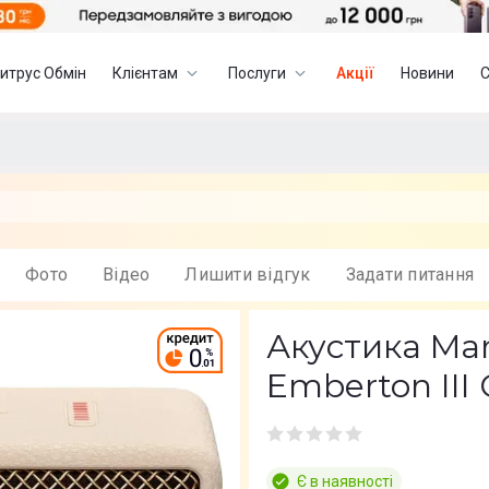
итрус Обмін
Клієнтам
Послуги
Акції
Новини
Фото
Вiдео
Лишити вiдгук
Задати питання
Акустика Mar
Emberton III
Є в наявності