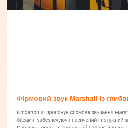
Фірмовий звук Marshall із глиб
Emberton III пропонує фірмове звучання Mars
басами, забезпечуючи насичений і потужний з
Dynamic Loudness тональний баланс динамік