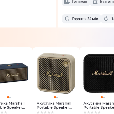
Готівкою
Безготі
Гарантія
24
міс
.
1
ика Marshall
Акустика Marshall
Акустика Marsha
ble Speaker
Portable Speaker
Portable Speake
ton III
Willen II Cream
Willen II Black 