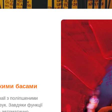
окими басами
hall з поліпшеними
вук. Завдяки функції
а автоматично