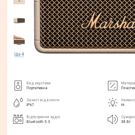
Ще
4
Вид акустики
Матері
Портативна
Пластик
Захист від вологи
Наявніс
IP67
Ні
Відтворення аудіо
Сумарн
Bluetooth 5.3
38 Вт