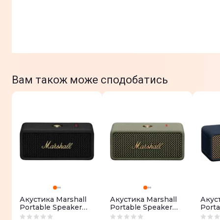
Вам також може сподобатись
Акустика Marshall
Акустика Marshall
Акуст
Portable Speaker
Portable Speaker
Porta
Emberton III Black
Emberton III Sage
Ember