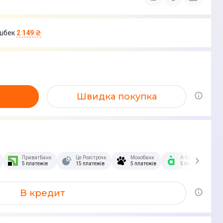
шбек
2 149 ₴
Швидка покупка
зстрочка Скибочка.
ПриватБанк
Це Розстрочка
Монобанк
А-Банк
5 платежів
15 платежів
5 платежів
5 платежів
В кредит