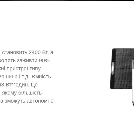
 становить 2400 Вт, а
озволять заживти 90%
ні пристрої типу
ашина і т.д. Ємність
8 Вт*годин. Це
 якому більшість
ів зможуть автономно