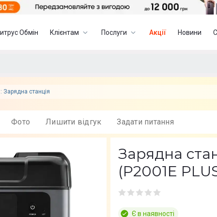
итрус Обмін
Клієнтам
Послуги
Акції
Новини
: Зарядна станція
Фото
Лишити вiдгук
Задати питання
Зарядна ста
(P2001E PLUS
Є в наявності