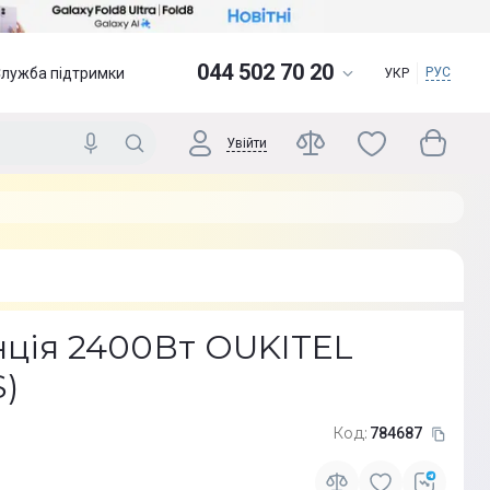
044 502 70 20
Служба підтримки
РУС
УКР
Увійти
нція 2400Вт OUKITEL
)
Код:
784687