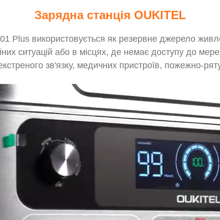
Зарядна станція OUKITEL
1 Plus використовується як резервне джерело живлен
их ситуацій або в місцях, де немає доступу до мере
, екстреного зв'язку, медичних пристроїв, пожежно-ря