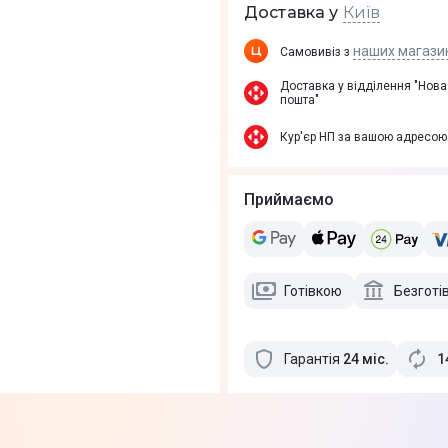
Київ
Доставка у
наших магази
Самовивіз з
Доставка у вiддiлення "Нова
пошта"
Кур'єр НП за вашою адресою
Приймаємо
Готівкою
Безготі
Гарантія
24
міс
.
1