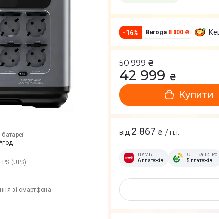
Ке
-
16
%
Вигода
8 000 ₴
50 999
₴
42 999
₴
Купити
2 867
від
₴ / пл.
 батареї
т*год
ПУМБ
ОТП Банк. Ро
6 платежів
5 платежів
EPS (UPS)
ння зі смартфона