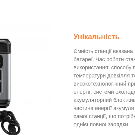
Унікальність
Ємність станції вказана
батареї. Час роботи ста
використання: способу 
температури довкілля т
високотехнологічний при
енергії, системи охоло
акумуляторний блок жив
частина енергії акумуля
самої станції, що потрі
однієї повної зарядки.