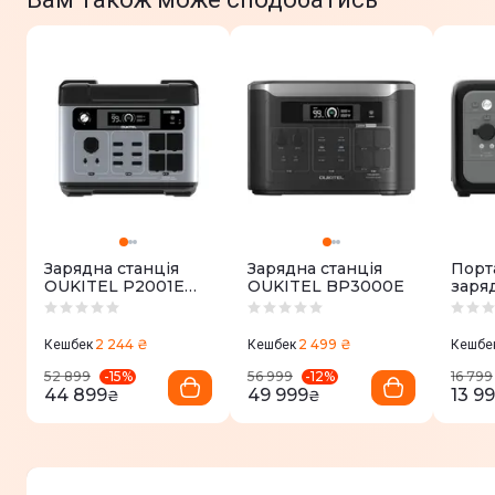
Зарядна станція
Зарядна станція
Порт
OUKITEL P2001E
OUKITEL BP3000E
заря
PRO (3200W,
Ouki
2048Wh)
512W
2 244 ₴
2 499 ₴
Кешбек
Кешбек
Кешбе
-
15
%
-
12
%
52 899
56 999
16 799
44 899
49 999
13 9
₴
₴