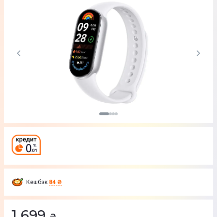
Кешбэк
84 ₴
1 699
₴