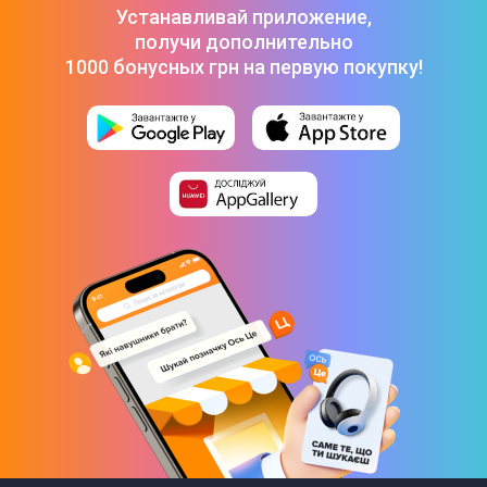
Устанавливай приложение,
получи дополнительно
Емкость аккумулятора
1000 бонусных грн на первую покупку!
233 мАч
Автономная работа
До 20 дней
Размеры и комплектация
Габариты (ВхШхГ)
46,5 х 21,6 х 10,9 мм
Вес
27,4 г
Комплектация
Фитнес-трекер
Гарантийный талон