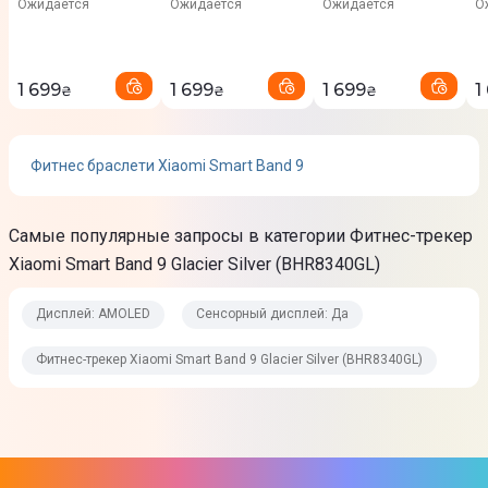
Ожидается
Ожидается
Ожидается
О
Звонки
Сообщения
Электронная почта
1 699
1 699
1 699
1
₴
₴
₴
Уведомление из приложений
События календаря
Фитнес браслети Xiaomi Smart Band 9
Эксплуатация
Самые популярные запросы в категории Фитнес-трекер
Сменный браслет/ремешок
Xiaomi Smart Band 9 Glacier Silver (BHR8340GL)
Да
Дисплей: AMOLED
Сенсорный дисплей: Да
Вибромотор
Да
Фитнес-трекер Xiaomi Smart Band 9 Glacier Silver (BHR8340GL)
Особенности
Датчик освещения
Автономность