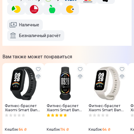
Наличные
Безналичный расчёт
Вам также может понравиться
Фитнес-браслет
Фитнес-браслет
Фитнес-браслет
Ф
Xiaomi Smart Band
Xiaomi Smart Band
Xiaomi Smart Band
X
9 Active Black
10 BHR07PYGL
9 Active White
9
(BHR9444GL)
Черный
(BHR9441GL)
(
64 ₴
114 ₴
64 ₴
Кешбэк
Кешбэк
Кешбэк
К