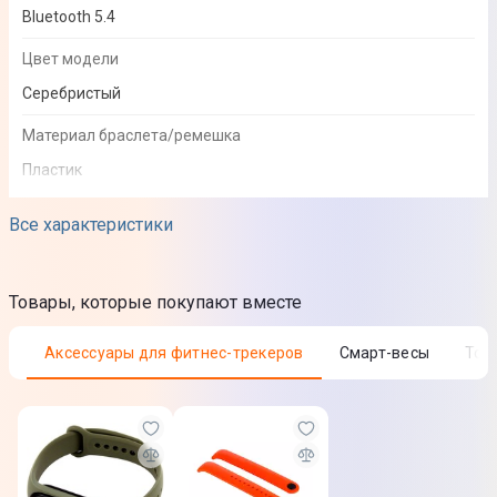
Bluetooth 5.4
Цвет модели
Серебристый
Материал браслета/ремешка
Пластик
Все характеристики
Дисплей
Дисплей
Товары, которые покупают вместе
AMOLED
Аксессуары для фитнес-трекеров
Смарт-весы
То
Сенсорный дисплей
Да
Особенности дисплея
Разрешение дисплея: 192 x 490