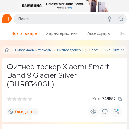
Все о товаре
Характеристики
Аксессуары
Фот
Смарт-часы и трекеры
Фитнес-трекеры
Xiaomi
Тип: Фитнес-т
Фитнес-трекер Xiaomi Smart
Band 9 Glacier Silver
(BHR8340GL)
Код:
748552
Ожидается