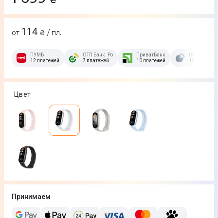
114
от
₴ / пл.
ПУМБ
ОТП Банк. Розстрочка Скибочка.
ПриватБанк
Це Розстроч
12 платежей
7 платежей
10 платежей
15 платежей
Цвет
Принимаем