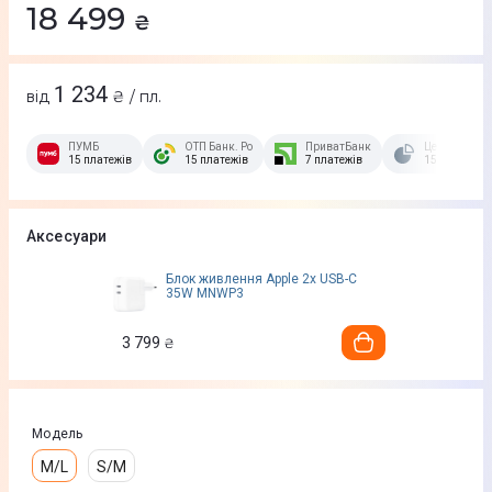
18 499
₴
1 234
від
₴ / пл.
ПУМБ
ОТП Банк. Розстрочка Скибочка.
ПриватБанк
Це Розстроч
15 платежів
15 платежів
7 платежів
15 платежів
Аксесуари
Блок живлення Apple 2x USB-C
35W MNWP3
3 799
₴
Модель
M/L
S/M