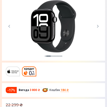
-
17
%
Вигода
3 800 ₴
Кешбек
184 ₴
22 299
₴