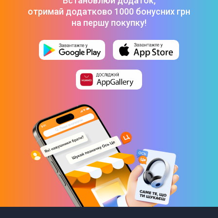
Встановлюй додаток,
Управління музикою
отримай додатково 1000 бонусних грн
Відстеження глибини під водою
на першу покупку!
Дисплей
Тип дисплея
OLED
Роздільна здатність дисплея
374 х 446
Сенсорний дисплей
Так
Особливості дисплея
Щільність пікселів: 326 ppi
Завжди увімкнений дисплей Retina (до 2000 нит)
На 40% яскравіше, якщо дивитися під кутом