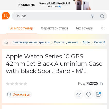
Все про товар
Характеристики
Аксесуари
Фот
Смарт-годинники і трекери
Смарт-годинники
Apple
Серія: App
Apple Watch Series 10 GPS
42mm Jet Black Aluminium Case
with Black Sport Band - M/L
Код:
752325
Очікується