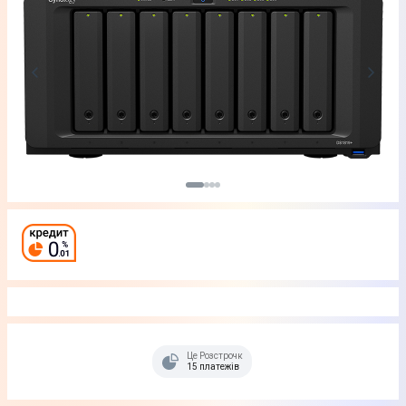
Це Розстрочка
15 платежів