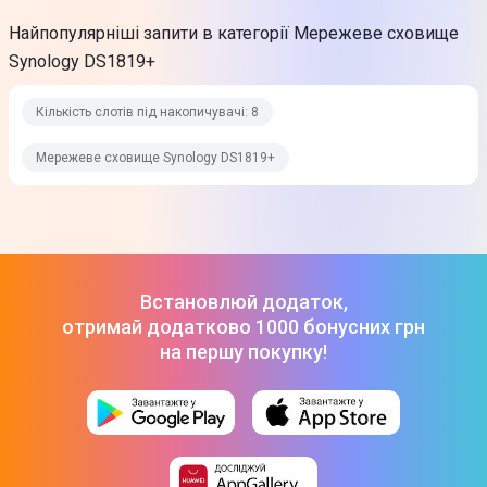
Інтерфейси
Найпопулярніші запити в категорії Мережеве сховище
USB
Synology DS1819+
eSATA
Кількість слотів під накопичувачі: 8
Порти
2 x eSATA
Мережеве сховище Synology DS1819+
4 х RJ-45
4 x USB 3.2 Gen1
Зберігання даних
Встановлюй додаток,
Кількість слотів під накопичувачі
отримай додатково 1000 бонусних грн
на першу покупку!
8
Кількість встановлених накопичувачів
Не встановлені
Форм-фактор HDD