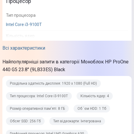
Процесор
Тип процесора
Intel Core i3-9100T
Кількість ядер
4
Всі характеристики
Частота процесора
Найпопулярніші запити в категорії Моноблок HP ProOne
3,1 ГГц
440 G5 23.8'' (9LB33ES) Black
Максимальна частота процесора
Роздільна здатність дисплея: 1920 х 1080 (Full HD)
3,7 ГГц
Тип процесора: Intel Core i3-9100T
Кількість ядер: 4
Пам'ять
Розмір оперативної пам'яті: 8 ГБ
Об `єм HDD: 1 Тб
Розмір оперативної пам'яті
Обсяг SSD: 256 Гб
Тип відеокарти: Інтегрована
8 ГБ
Графічний процесор: Intel UHD Graphics 630