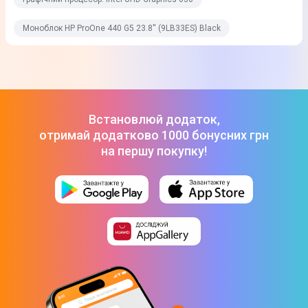
Тип оперативної пам'яті
Моноблок HP ProOne 440 G5 23.8'' (9LB33ES) Black
DDR4
Частота оперативної пам'яті
2666 МГц
Об `єм HDD
Встановлюй додаток,
1 Тб
отримай додатково 1000 бонусних грн
на першу покупку!
Обсяг SSD
256 Гб
Графічні можливості
Тип відеокарти
Інтегрована
Графічний процесор