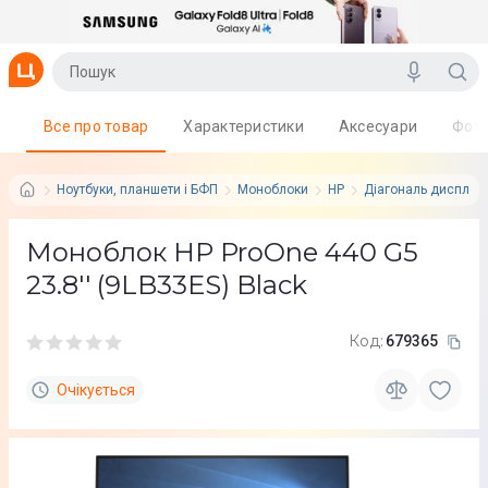
Все про товар
Характеристики
Аксесуари
Фот
Ноутбуки, планшети і БФП
Моноблоки
HP
Діагональ дисплея:
Моноблок HP ProOne 440 G5
23.8'' (9LB33ES) Black
Код:
679365
Очікується