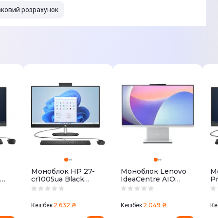
вковий розрахунок
Моноблок HP 27-
Моноблок Lenovo
М
cr1005ua Black
IdeaCentre AIO
P
)
(D3MU2EA)
27IRH9 Cloud Grey
B
(F0HM00FDUO)
2 632 ₴
2 049 ₴
Кешбек
Кешбек
Ке