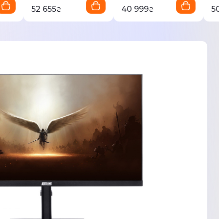
52 655
40 999
5
₴
₴