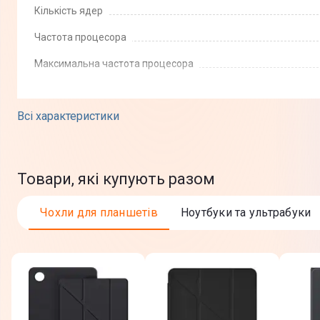
Кількість ядер
Частота процесора
Максимальна частота процесора
Пам'ять
Всі характеристики
Розмір оперативної пам'яті
Тип оперативної пам'яті
Товари, які купують разом
Частота оперативної пам'яті
Чохли для планшетів
Ноутбуки та ультрабуки
Об `єм HDD
Обсяг SSD
Графічні можливості