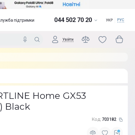
044 502 70 20
Служба підтримки
РУС
УКР
Увійти
RTLINE Home GX53
 Black
Код:
703182