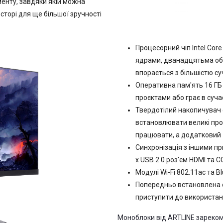
енту, завдяки якій можна
торі для ще більшої зручності
Процесорний чіп Intel Cor
ядрами, дванадцятьма об
впорається з більшістю суч
Оперативна пам'ять 16 ГБ
проєктами або грає в сучас
Твердотілий накопичувач 
встановлювати великі про
працювати, а додатковий 
Синхронізація з іншими пр
x USB 2.0 роз'єм HDMI та C
Модулі Wi-Fi 802.11ac та Bl
Попередньо встановлена о
приступити до використан
Моноблоки від ARTLINE зарекоме