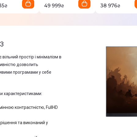
35
49 999
38 976
₴
₴
₴
3
 вільний простір і мінімалізм в
тивністю дозволить
ивими програмами у себе
и характеристиками:
мінною контрастністю, FullHD
 рішення та виконаний у