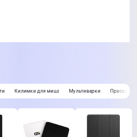
ти
Килимки для миші
Мультиварки
Праски