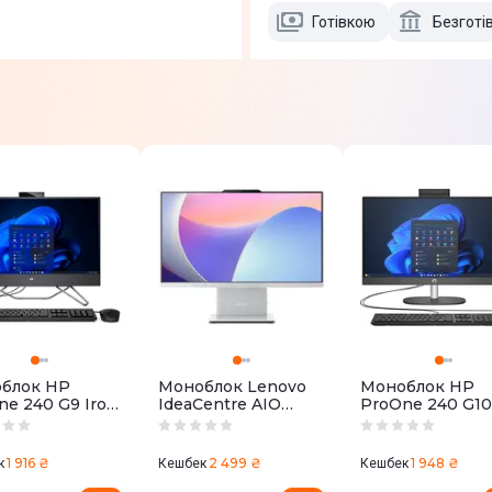
Готівкою
Безготі
блок HP
Моноблок Lenovo
Моноблок HP
ne 240 G9 Iron
IdeaCentre AIO
ProOne 240 G10
(6B2F8EA)
24IRH9 Cloud Grey
Black (885M8EA
(F0HN008YUO)
1 916 ₴
2 499 ₴
1 948 ₴
к
Кешбек
Кешбек