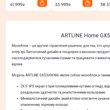
41 999
33 999
38 3
₴
₴
ARTLINE Home GX5
Моноблок – це зручне і практичне рішення, для тих, хто цінує
інтер'єрі. Витончений дизайн в поєднанні з високою продук
насолоджуватися сучасними іграми та працювати з вимогл
вдома.
Модель ARTLINE GX53v06Win являє собою моноблок з таким
24.5" IPS екран з приголомшливими кутами огляду, від
роздільною здатністю та реалістичними кольорами.
Мінімалістичний дизайн, який втілює елегантні сучасні
класичному чорному кольорі.