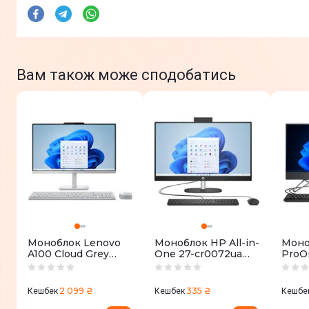
Вам також може сподобатись
Моноблок Lenovo
Моноблок HP All-in-
Моно
A100 Cloud Grey
One 27-cr0072ua
ProO
(F0JN002MUO)
Jet Black (AE0Q0EA)
Gray 
2 099 ₴
335 ₴
Кешбек
Кешбек
Кешбе