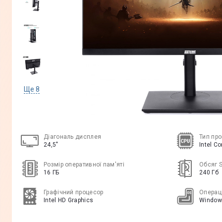
Ще
8
Діагональ дисплея
Тип пр
24,5"
Intel C
Розмір оперативної пам'яті
Обсяг 
16 ГБ
240 Гб
Графічний процесор
Операц
Intel HD Graphics
Window