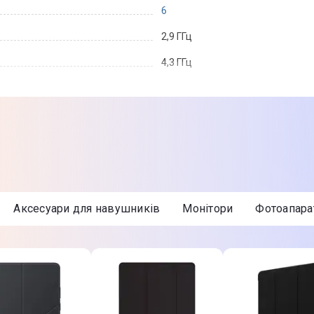
6
2,9 ГГц
4,3 ГГц
16 ГБ
DDR4
2666 МГц
Аксесуари для навушників
Монітори
Фотоапара
1 Тб
240 Гб