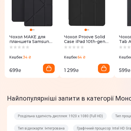
Тип відеокарти
Графічний процесор
Розмір відеопам'яті
Чохол MAKE для
Чохол Proove Solid
Чохо
Операційна система
планшета Samsung
Case iPad 10th-gen
Tab A
Tab A11 Origami
10.9" 2022/11th-gen
Black
Black (MTCO-
11" 2025 Black
BX1
Операційна система
STA11BK)
(PCSCID101902)
34 ₴
64 ₴
Кешбек
Кешбек
Кешбе
Інтерфейси
699
1 299
599
₴
₴
₴
Bluetooth
Wi-Fi
Найпопулярніші запити в категорії Мон
Роз'єми USB
Роздільна здатність дисплея: 1920 х 1080 (Full HD)
Тип проце
LAN роз'єм
Тип відеокарти: Інтегрована
Графічний процесор: Intel HD Gr