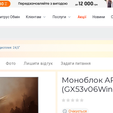
итрус Обмін
Клієнтам
Послуги
Акції
Новини
дисплея: 24,5"
Фото
Лишити вiдгук
Задати питання
Моноблок A
(GX53v06Win)
Очікується