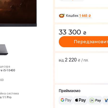
Кешбек
1 665 ₴
33 300
₴
Передзамови
2 220
від
₴ / пл.
оцесора
ore i5-10400
SSD
Приймаємо
ійна система
s 11 Pro