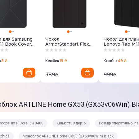
Інтегрована
Intel HD Graphics
Виділено з ОП
л для Samsung
Чохол
Чохол для пла
11 Book Cover
ArmorStandart Flex
Lenovo Tab M1
 (EF-
Case для Samsung
WAVE Smart Co
30PBEGWW)
Tab A9 Black
(black)
Windows 11 Pro
(ARM84437)
5 ₴
19 ₴
49 ₴
к
Кешбек
Кешбек
389
999
₴
₴
Bluetooth 4.0
802.11ac
облок ARTLINE Home GX53 (GX53v06Win) Bl
4x USB 3.0
2х USB 2.0
сора: Intel Core i5-10400
Кількість ядер: 6
Розмір оперативної пам
1x LAN (RJ45)
aphics
Моноблок ARTLINE Home GX53 (GX53v06Win) Black