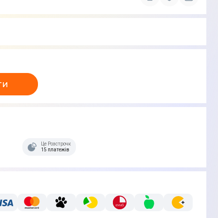
ти
Це Розстрочка
15 платежів