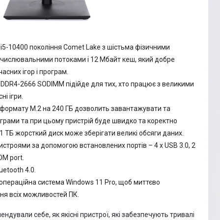
e i5-10400 покоління Comet Lake з шістьма фізичними
числювальними потоками і 12 Мбайт кеш, який добре
асних ігор і програм.
 DDR4-2666 SODIMM підійде для тих, хто працює з великими
ні ігри.
формату M.2 на 240 ГБ дозволить завантажувати та
грами та при цьому пристрій буде швидко та коректно
1 ТБ жорсткий диск може зберігати великі обсяги даних.
истроями за допомогою встановлених портів – 4 x USB 3.0, 2
OM port.
uetooth 4.0.
пераційна система Windows 11 Pro, щоб миттєво
ня всіх можливостей ПК.
ндували себе, як якісні пристрої, які забезпечують тривалі