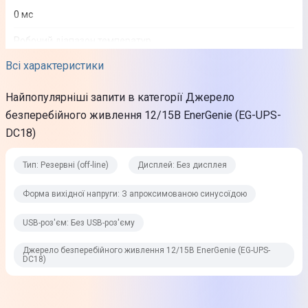
0 мс
Робочий діапазон температур
0 - 40 °C
Всі характеристики
Активна потужність
Найпопулярніші запити в категорії Джерело
18 Вт
безперебійного живлення 12/15В EnerGenie (EG-UPS-
DC18)
Дисплей
Без дисплея
Тип: Резервні (off-line)
Дисплей: Без дисплея
Кількість батарей
Форма вихідної напруги: З апроксимованою синусоїдою
1
USB-роз'єм: Без USB-роз'єму
Час повної зарядки батареї
Джерело безперебійного живлення 12/15В EnerGenie (EG-UPS-
1 год
DC18)
Рівень шуму
Практично безшумний