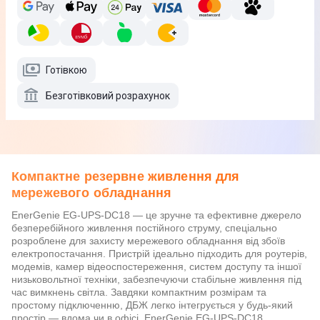
Готівкою
Безготівковий розрахунок
Компактне резервне живлення для
мережевого обладнання
EnerGenie EG-UPS-DC18 — це зручне та ефективне джерело
безперебійного живлення постійного струму, спеціально
розроблене для захисту мережевого обладнання від збоїв
електропостачання. Пристрій ідеально підходить для роутерів,
модемів, камер відеоспостереження, систем доступу та іншої
низьковольтної техніки, забезпечуючи стабільне живлення під
час вимкнень світла. Завдяки компактним розмірам та
простому підключенню, ДБЖ легко інтегрується у будь-який
простір — вдома чи в офісі. EnerGenie EG-UPS-DC18