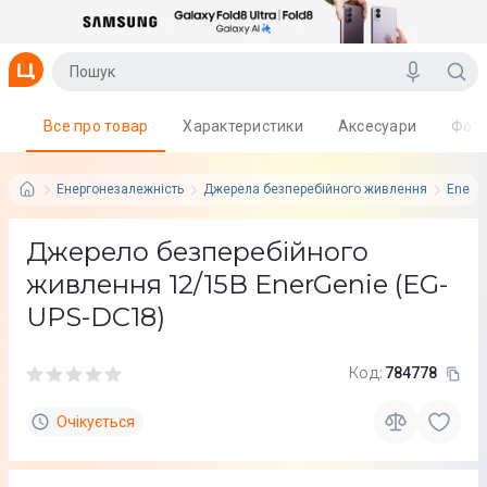
Все про товар
Характеристики
Аксесуари
Фот
Енергонезалежність
Джерела безперебійного живлення
EnerG
Джерело безперебійного
живлення 12/15В EnerGenie (EG-
UPS-DC18)
Код:
784778
Очікується