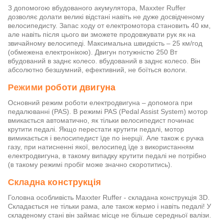
З допомогою вбудованого акумулятора, Maxxter Ruffer
дозволяє долати великі відстані навіть не дуже досвідченому
велосипедисту. Запас ходу от електромотора становить 40 км,
але навіть після цього ви зможете продовжувати рук як на
звичайному велосипеді. Максимальна швидкість – 25 км/год
(обмежена електронікою). Двигун потужністю 250 Вт
вбудований в заднє колесо. вбудований в заднє колесо. Він
абсолютно безшумний, ефективний, не боїться вологи.
Режими роботи двигуна
Основний режим роботи електродвигуна – допомога при
педалюванні (PAS). В режимі PAS (Pedal Assist System) мотор
вмикається автоматично, як тільки велосипедист починає
крутити педалі. Якщо перестати крутити педалі, мотор
вимикається і велосипедист їде по інерції. Але також є ручка
газу, при натисненні якої, велосипед їде з використанням
електродвигуна, в такому випадку крутити педалі не потрібно
(в такому режимі пробіг може значно скоротитись).
Складна конструкція
Головна особливість Maxxter Ruffer - складана конструкція 3D.
Складається не тільки рама, але також кермо і навіть педалі! У
складеному стані він займає місце не більше середньої валізи.