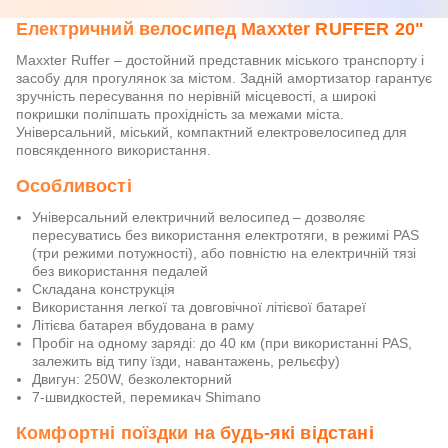
Електричний велосипед Maxxter RUFFER 20"
Maxxter Ruffer – достойний представник міського транспорту і
засобу для прогулянок за містом. Задній амортизатор гарантує
зручність пересування по нерівній місцевості, а широкі
покришки поліпшать прохідність за межами міста.
Універсальний, міський, компактний електровелосипед для
повсякденного використання.
Особливості
Універсальний електричний велосипед – дозволяє
пересуватись без використання електротяги, в режимі PAS
(три режими потужності), або повністю на електричній тязі
без використання педалей
Складана конструкція
Використання легкої та довговічної літієвої батареї
Літієва батарея вбудована в раму
Пробіг на одному заряді: до 40 км (при використанні PAS,
залежить від типу їзди, навантажень, рельєфу)
Двигун: 250W, безколекторний
7-швидкостей, перемикач Shimano
Комфортні поїздки на будь-які відстані