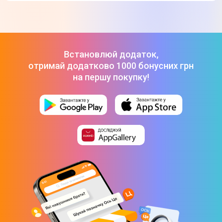
110 кг
Максимальна швидкість
До 25 км/год
Встановлюй додаток,
Мінімальний зріст
отримай додатково 1000 бонусних грн
Від 150 см
на першу покупку!
Потужність мотора
250 Вт
Aвтономність
Запас ходу
До 40 км
Ємність батареї
48 В/7.5 Ач