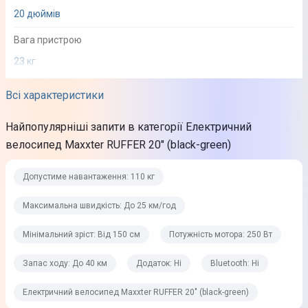
20 дюймів
Вага пристрою
23 кг
Система гальмування
Всі характеристики
Дискова
Найпопулярніші запити в категорії Електричний
Розташування гальмівної системи
велосипед Maxxter RUFFER 20" (black-green)
Передня
Задня
Допустиме навантаження: 110 кг
Колір моделі
Максимальна швидкість: До 25 км/год
Чорний/Зелений
Мінімальний зріст: Від 150 см
Потужність мотора: 250 Вт
Пересування
Запас ходу: До 40 км
Додаток: Ні
Bluetooth: Ні
Допустиме навантаження
Електричний велосипед Maxxter RUFFER 20" (black-green)