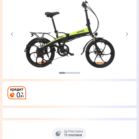
Це Розстрочка
15 платежів