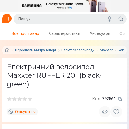
Все про товар
Характеристики
Аксесуари
Фот
Персональний транспорт
Електровелосипеди
Maxxter
Вага п
Електричний велосипед
Maxxter RUFFER 20" (black-
green)
Код:
792561
Очікується