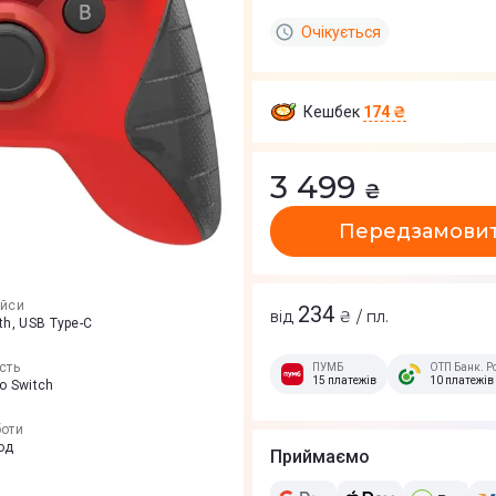
Очікується
Кешбек
174 ₴
3 499
₴
Передзамови
ейси
234
від
₴ / пл.
th, USB Type-C
сть
ПУМБ
ОТП Банк. Р
15 платежів
10 платежів
o Switch
боти
од
Приймаємо