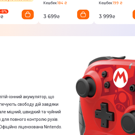
184 ₴
199 ₴
Кешбек
Кешбек
-
8
%
9
3 699
3 999
₴
₴
₴
ітій-іонний акумулятор, що
зпечують свободу дій завдяки
, але міцний, швидкий та чуйний
 для повного контролю рухів.
фіційно ліцензована Nintendo.