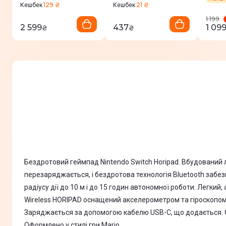
White (GP100S-W)
129 ₴
21 ₴
Кешбек
Кешбек
1 199
2 599
437
1 09
₴
₴
Бездротовий геймпад Nintendo Switch Horipad. Вбудований л
перезаряджається, і бездротова технологія Bluetooth забе
радіусу дії до 10 м і до 15 годин автономної роботи. Легкий
Wireless HORIPAD оснащений акселерометром та гіроскопом
Заряджається за допомогою кабелю USB-C, що додається. О
Оформлено у стилі гри Mario.