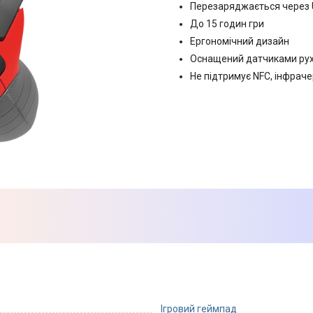
Перезаряджається через 
До 15 годин гри
Ергономічний дизайн
Оснащений датчиками ру
Не підтримує NFC, інфрач
Ігровий геймпад