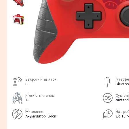
Зворотній зв'язок
Інтерф
Нi
Bluetoo
Кількість кнопок
Сумісні
15
Nintend
Живлення
Час ро
Акумулятор: Li-Ion
До 15 г