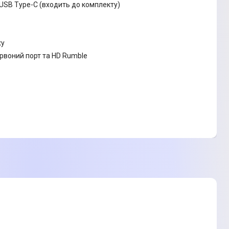
USB Type-C (входить до комплекту)
ху
ервоний порт та HD Rumble