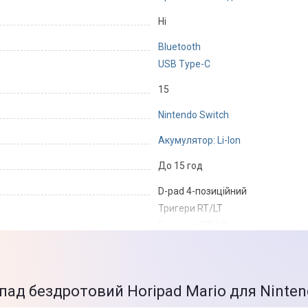
Нi
Bluetooth
USB Type-C
15
Nintendo Switch
Акумулятор: Li-Ion
До 15 год
D-pad 4-позиційний
Тригери RT/LT
Бампери RB/LB
2 стика Hat Switch
4 - кнопки дії
Оснащений датчиками руху
пад бездротовий Horipad Mario для Ninten
Датчик руху