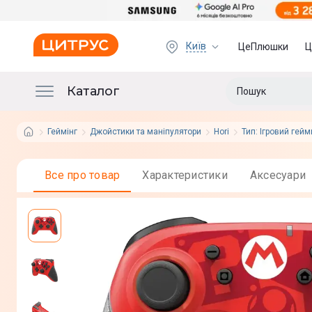
Київ
ЦеПлюшки
Ц
Каталог
Геймінг
Джойстики та маніпулятори
Hori
Тип: Ігровий гей
Все про товар
Характеристики
Аксесуари