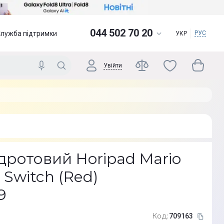
044 502 70 20
Служба підтримки
РУС
УКР
Увійти
дротовий Horipad Mario
 Switch (Red)
9
Код:
709163