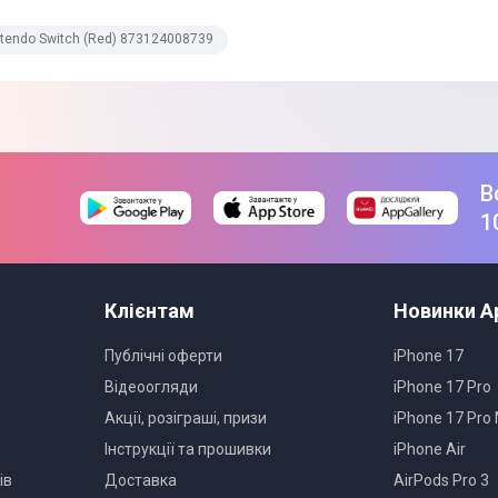
ntendo Switch (Red) 873124008739
Червоний
200 х 160 х 80 мм
Гарантія
В
Геймпад
1
Інструкція
Товар може відрізнятись від пр
можуть змінюватися виробником
Клієнтам
Новинки A
Публічні оферти
iPhone 17
Відеоогляди
iPhone 17 Pro
Акції, розіграші, призи
iPhone 17 Pro
Інструкції та прошивки
iPhone Air
ів
Доставка
AirPods Pro 3