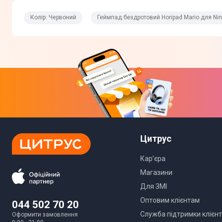
Фізичні характеристики
Колір: Червоний
Геймпад бездротовий Horipad Mario для Ni
Колір
Габарити
Комплектація
Юридична інформація
Цитрус
Кар’єра
Магазини
Для ЗМІ
Оптовим клієнтам
044 502 70 20
Служба підтримки клієнт
Оформити замовлення