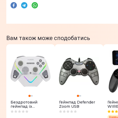
Вам також може сподобатись
Бездротовий
Геймпад Defender
Гейм
геймпад із
Zoom USB
WIRE
зарядною станцією
9157 
Ajazz GP100S RGB