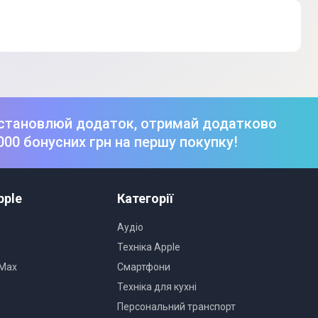
становлюй додаток, отримай додатково
000 бонусних грн на першу покупку!
едставленого на фото, характеристики та комплектація
. Подробиці уточнюйте у менеджера
pple
Категорії
Аудіо
Техніка Apple
 Max
Смартфони
Техніка для кухні
Персональний транспорт