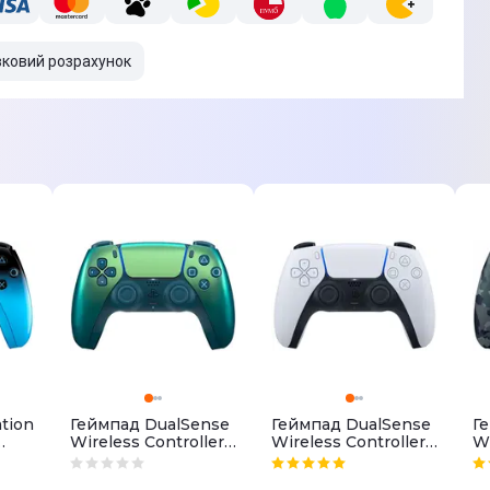
вковий розрахунок
tion
Геймпад DualSense
Геймпад DualSense
Г
Wireless Controller
Wireless Controller
Wi
для Sony PS5
для PS5 White
дл
Chrome Teal
C