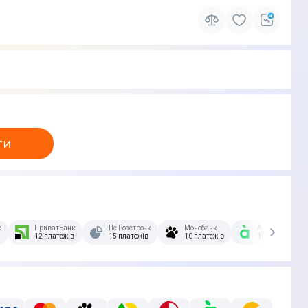
ти
озстрочка Скибочка.
ПриватБанк
Це Розстрочка
Монобанк
А-Банк
12 платежів
15 платежів
10 платежів
10 платежів