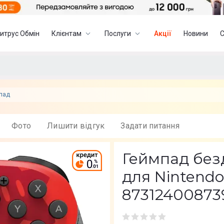
итрус Обмін
Клієнтам
Послуги
Акції
Новини
мпад
Фото
Лишити вiдгук
Задати питання
Геймпад без
для Nintendo
87312400873