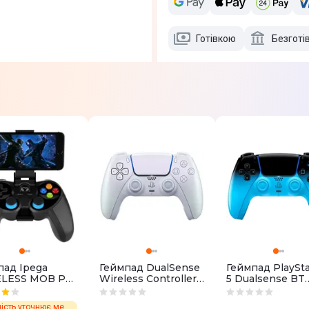
Готівкою
Безготі
пад Ipega
Геймпад DualSense
Геймпад PlaySta
LESS MOB PG-
Wireless Controller
5 Dualsense BT
(Black)
для Sony PS5
Rhythm Blue
Chrome Pearl
Наявність уточнює менеджер