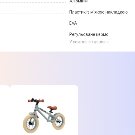
Алюміній
Пластик із м'якою накладкою
EVA
Регульоване кермо
У комплекті дзвінок
Інтегрована рульова колонка та
Зручні ручки із протиковзким по
Низький центр важкості для стаб
Регульоване сидіння (32-38 см)
Діаметр коліс 12"
Легка рама
Двоколісна конструкція
Рожевий