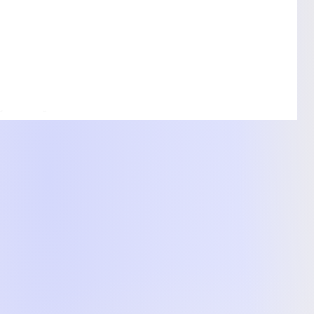
 безпечний винос керма
криттям
ільності