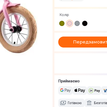
Колір
Передзамови
Приймаємо
Готівкою
Безготі