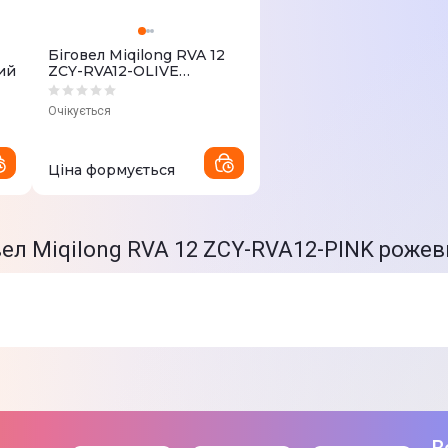
5 кг
15×78×44 см
Біговел Miqilong RVA 12
ий
ZCY-RVA12-OLIVE
Дзвінок
оливковий
Упаковка
Очікується
Інструкція
Біговел
Ціна формується
Товар може відрізнятись від пр
можуть змінюватися виробником
овел Miqilong RVA 12 ZCY-RVA12-PINK роже
В