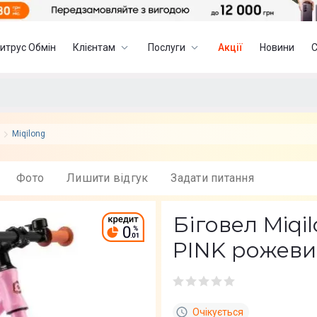
итрус Обмін
Клієнтам
Послуги
Акції
Новини
Miqilong
Фото
Лишити вiдгук
Задати питання
Біговел Miqi
PINK рожев
Очікується