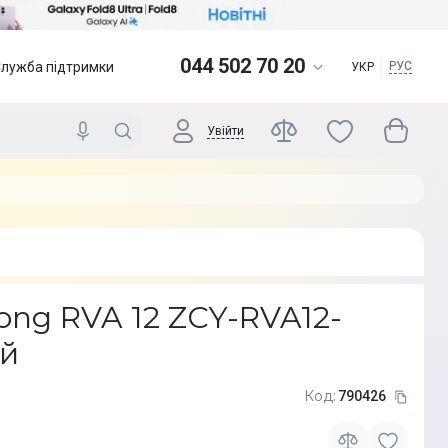
044 502 70 20
Служба підтримки
РУС
УКР
Увійти
long RVA 12 ZCY-RVA12-
ий
Код:
790426