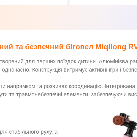
йний та безпечний біговел Miqilong R
створений для перших поїздок дитини. Алюмінієва рам
ть одночасно. Конструкція витримує активні ігри і без
ти напрямком та розвиває координацію. Інтегрована 
ути та травмонебезпечні елементи, забезпечуючи вис
я стабільного руху, а