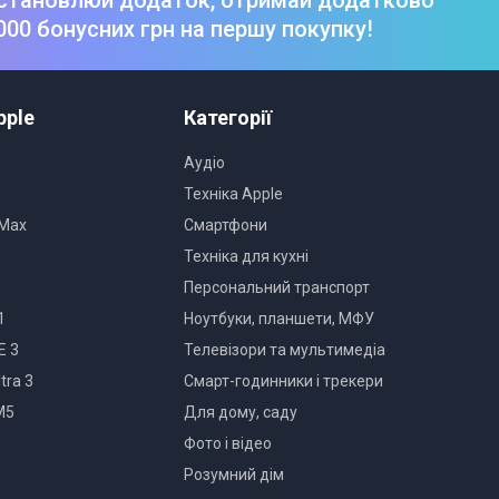
000 бонусних грн на першу покупку!
pple
Категорії
Аудіо
Техніка Apple
 Max
Смартфони
Техніка для кухні
Персональний транспорт
1
Ноутбуки, планшети, МФУ
E 3
Телевізори та мультимедіа
tra 3
Смарт-годинники і трекери
M5
Для дому, саду
Фото і відео
Розумний дім