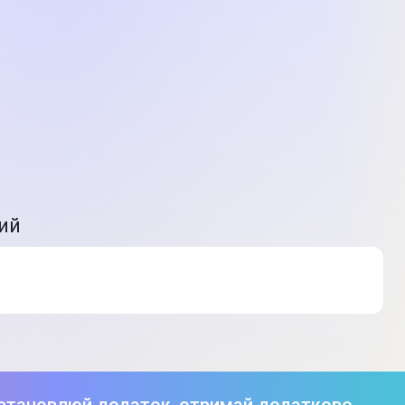
едставленого на фото, характеристики та комплектація
. Подробиці уточнюйте у менеджера
вий
становлюй додаток, отримай додатково